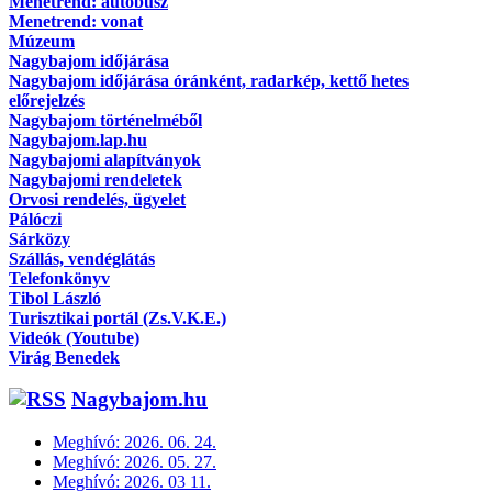
Menetrend: autóbusz
Menetrend: vonat
Múzeum
Nagybajom időjárása
Nagybajom időjárása óránként, radarkép, kettő hetes
előrejelzés
Nagybajom történelméből
Nagybajom.lap.hu
Nagybajomi alapítványok
Nagybajomi rendeletek
Orvosi rendelés, ügyelet
Pálóczi
Sárközy
Szállás, vendéglátás
Telefonkönyv
Tibol László
Turisztikai portál (Zs.V.K.E.)
Videók (Youtube)
Virág Benedek
Nagybajom.hu
Meghívó: 2026. 06. 24.
Meghívó: 2026. 05. 27.
Meghívó: 2026. 03 11.