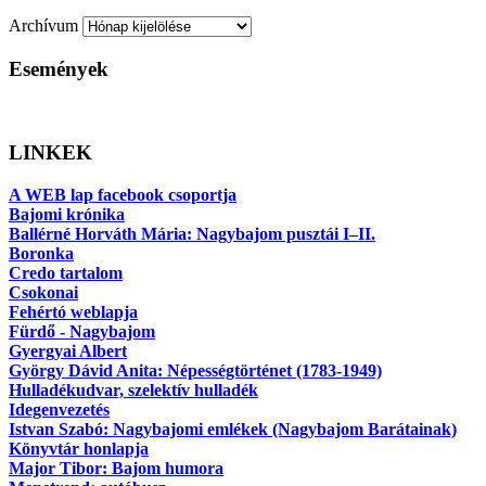
Archívum
Események
LINKEK
A WEB lap facebook csoportja
Bajomi krónika
Ballérné Horváth Mária: Nagybajom pusztái I–II.
Boronka
Credo tartalom
Csokonai
Fehértó weblapja
Fürdő - Nagybajom
Gyergyai Albert
György Dávid Anita: Népességtörténet (1783-1949)
Hulladékudvar, szelektív hulladék
Idegenvezetés
Istvan Szabó: Nagybajomi emlékek (Nagybajom Barátainak)
Könyvtár honlapja
Major Tibor: Bajom humora