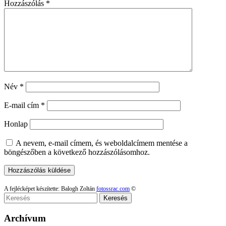
Hozzászólás
*
Név
*
E-mail cím
*
Honlap
A nevem, e-mail címem, és weboldalcímem mentése a
böngészőben a következő hozzászólásomhoz.
A fejlécképet készítette: Balogh Zoltán
fotossrac.com
©
Keresés
Archívum