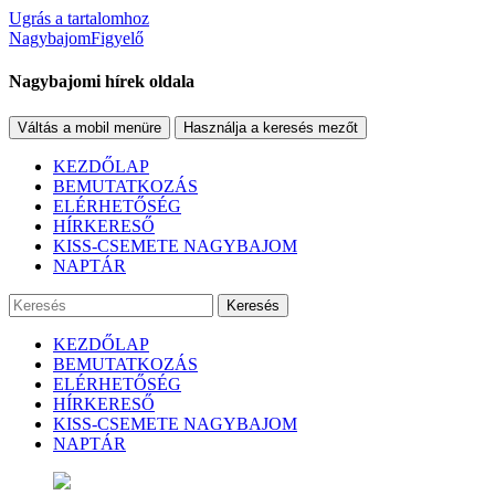
Ugrás a tartalomhoz
NagybajomFigyelő
Nagybajomi hírek oldala
Váltás a mobil menüre
Használja a keresés mezőt
KEZDŐLAP
BEMUTATKOZÁS
ELÉRHETŐSÉG
HÍRKERESŐ
KISS-CSEMETE NAGYBAJOM
NAPTÁR
Keresés
KEZDŐLAP
BEMUTATKOZÁS
ELÉRHETŐSÉG
HÍRKERESŐ
KISS-CSEMETE NAGYBAJOM
NAPTÁR