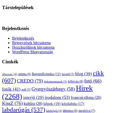
Társtelepülések
Bejelentkezés
Bejelentkezés
Bejegyzések hírcsatorna
Hozzászólások hírcsatorna
WordPress Magyarország
Címkék
cikk
blog
(39)
BajomiKrónika
(12)
atlétika
(6)
beszéd
(5)
Alternaiv
(4)
(607)
CREDO
(79)
fotó
(66)
felhívás
(8)
dokumentumok
(3)
Hírek
Gyergyószárhegy
(58)
fotók
(41)
golf
(5)
(2268)
irodalom
(53)
interjú
(29)
IvancsicsIlona
(20)
KissZ
(76)
kultúra
(28)
képek
(19)
kézilabda
(17)
labdarúgás
(537)
lábtenisz
(6)
meghívó
(7)
labdrúgás
(4)