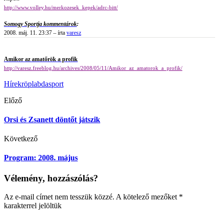
http://www.volley.hu/merkozesek_kepek/adrc-bitt/
Somogy Sportja kommentárok
:
2008. máj. 11. 23:37 – írta
varesz
Amikor az amatőrök a profik
http://varesz.freeblog.hu/archives/2008/05/11/Amikor_az_amatorok_a_profik/
Hírek
röplabda
sport
Előző
Orsi és Zsanett döntőt játszik
Következő
Program: 2008. május
Vélemény, hozzászólás?
Az e-mail címet nem tesszük közzé.
A kötelező mezőket
*
karakterrel jelöltük