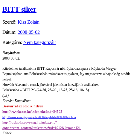
BITT siker
Szerző:
Kiss Zoltán
Dátum:
2008-05-02
Kategória:
Nem kategorizált
Nagybajom:
2008-05-02.
Küzdelmes találkozón a BITT Kaposvár női röplabdacsapata a Röplabda Magyar
Bajnokságban
ma Békéscsabán másadszor is győzött, így megszerezte a bajnokság ötödik
helyét.
Horváth Alaxandra remek játékával jelentősen hozzájárult a sikerhez.
Békéscsaba – BITT 2:3 (
24-
26
,
25-
20
,
15-
25
,
25-
16
,
10-
15
)
(pZ)
Forrás: KaposPont
Bravúrral az ötödik helyen
http://www.kapos.hu/index.php?cid=54595
http://www.somogysportja.hu/0607/roplabda/080502bitt.htm
http://roplabdaszovetseg.hu/index.php?
option=com_content&task=view&id=1912&Itemid=421
Képek: