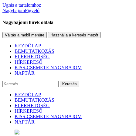
Ugrás a tartalomhoz
NagybajomFigyelő
Nagybajomi hírek oldala
Váltás a mobil menüre
Használja a keresés mezőt
KEZDŐLAP
BEMUTATKOZÁS
ELÉRHETŐSÉG
HÍRKERESŐ
KISS-CSEMETE NAGYBAJOM
NAPTÁR
Keresés
KEZDŐLAP
BEMUTATKOZÁS
ELÉRHETŐSÉG
HÍRKERESŐ
KISS-CSEMETE NAGYBAJOM
NAPTÁR