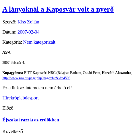
A lányoknál a Kaposvár volt a nyerő
Szerző:
Kiss Zoltán
Dátum:
2007-02-04
Kategória:
Nem kategorizált
NSA:
2007. február 4.
Kupagyőztes:
BITT-Kaposvári NRC (Balajcza Barbara, Csitári Petra,
Horváth Alexandra
,
http://www.nsa.hu/page.php?page=hir&id=4593
Ez a link az interneten nem érhető el!
Hírek
röplabda
sport
Előző
Éjszakai razzia az erdőkben
Következő