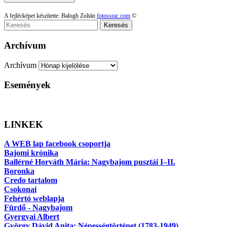
A fejlécképet készítette: Balogh Zoltán
fotossrac.com
©
Keresés
Archívum
Archívum
Események
LINKEK
A WEB lap facebook csoportja
Bajomi krónika
Ballérné Horváth Mária: Nagybajom pusztái I–II.
Boronka
Credo tartalom
Csokonai
Fehértó weblapja
Fürdő - Nagybajom
Gyergyai Albert
György Dávid Anita: Népességtörténet (1783-1949)