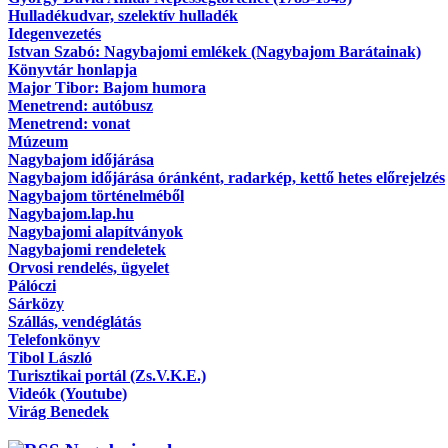
Hulladékudvar, szelektív hulladék
Idegenvezetés
Istvan Szabó: Nagybajomi emlékek (Nagybajom Barátainak)
Könyvtár honlapja
Major Tibor: Bajom humora
Menetrend: autóbusz
Menetrend: vonat
Múzeum
Nagybajom időjárása
Nagybajom időjárása óránként, radarkép, kettő hetes előrejelzés
Nagybajom történelméből
Nagybajom.lap.hu
Nagybajomi alapítványok
Nagybajomi rendeletek
Orvosi rendelés, ügyelet
Pálóczi
Sárközy
Szállás, vendéglátás
Telefonkönyv
Tibol László
Turisztikai portál (Zs.V.K.E.)
Videók (Youtube)
Virág Benedek