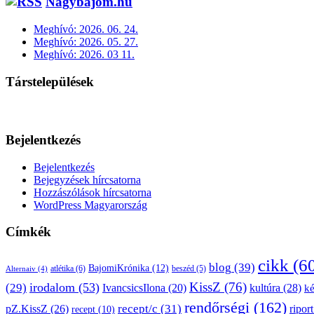
Nagybajom.hu
Meghívó: 2026. 06. 24.
Meghívó: 2026. 05. 27.
Meghívó: 2026. 03 11.
Társtelepülések
Bejelentkezés
Bejelentkezés
Bejegyzések hírcsatorna
Hozzászólások hírcsatorna
WordPress Magyarország
Címkék
cikk
(6
blog
(39)
BajomiKrónika
(12)
atlétika
(6)
beszéd
(5)
Alternaiv
(4)
KissZ
(76)
irodalom
(53)
(29)
kultúra
(28)
IvancsicsIlona
(20)
k
rendőrségi
(162)
pZ.KissZ
(26)
recept/c
(31)
riport
recept
(10)