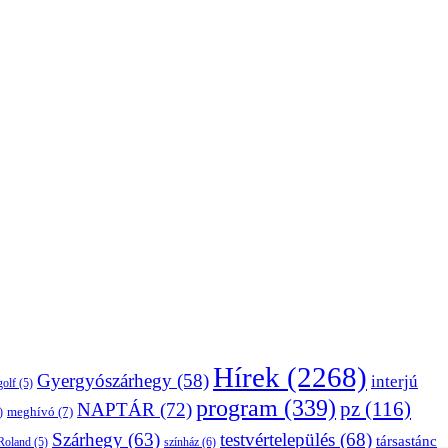
Hírek
(2268)
Gyergyószárhegy
(58)
interjú
golf
(5)
program
(339)
pz
(116)
NAPTÁR
(72)
)
meghívó
(7)
Szárhegy
(63)
testvértelepülés
(68)
társastánc
Roland
(5)
színház
(6)