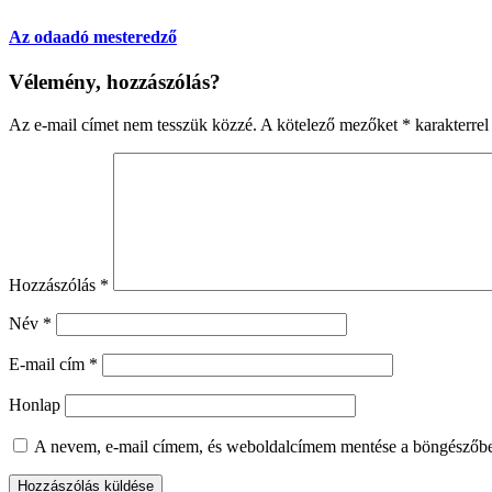
Az odaadó mesteredző
Vélemény, hozzászólás?
Az e-mail címet nem tesszük közzé.
A kötelező mezőket
*
karakterrel 
Hozzászólás
*
Név
*
E-mail cím
*
Honlap
A nevem, e-mail címem, és weboldalcímem mentése a böngészőb