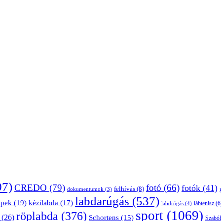
07)
CREDO
(79)
fotó
(66)
fotók
(41)
felhívás
(8)
dokumentumok
(3)
labdarúgás
(537)
épek
(19)
kézilabda
(17)
lábtenisz
(6
labdrúgás
(4)
sport
(1069)
röplabda
(376)
(26)
Schortens
(15)
Szabó