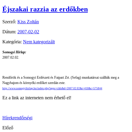
Éjszakai razzia az erdőkben
Szerző:
Kiss Zoltán
Dátum:
2007-02-02
Kategória:
Nem kategorizált
Somogyi Hírlap:
2007.02.02.
Rendőrök és a Somogyi Erdészeti és Faipari Zrt. (Sefag) munkatársai szállták meg a
Nagybajom és környéki erdőket szerdán este.
http://www.somogyihirlap.hu/index.php?apps=cikk&d=2007.02.02&r=418&c=575844
Ez a link az interneten nem érhető el!
Hírek
rendőrségi
Előző