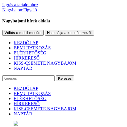
Ugrás a tartalomhoz
NagybajomFigyelő
Nagybajomi hírek oldala
Váltás a mobil menüre
Használja a keresés mezőt
KEZDŐLAP
BEMUTATKOZÁS
ELÉRHETŐSÉG
HÍRKERESŐ
KISS-CSEMETE NAGYBAJOM
NAPTÁR
Keresés
KEZDŐLAP
BEMUTATKOZÁS
ELÉRHETŐSÉG
HÍRKERESŐ
KISS-CSEMETE NAGYBAJOM
NAPTÁR