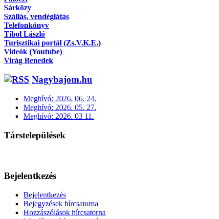
Sárközy
Szállás, vendéglátás
Telefonkönyv
Tibol László
Turisztikai portál (Zs.V.K.E.)
Videók (Youtube)
Virág Benedek
Nagybajom.hu
Meghívó: 2026. 06. 24.
Meghívó: 2026. 05. 27.
Meghívó: 2026. 03 11.
Társtelepülések
Bejelentkezés
Bejelentkezés
Bejegyzések hírcsatorna
Hozzászólások hírcsatorna