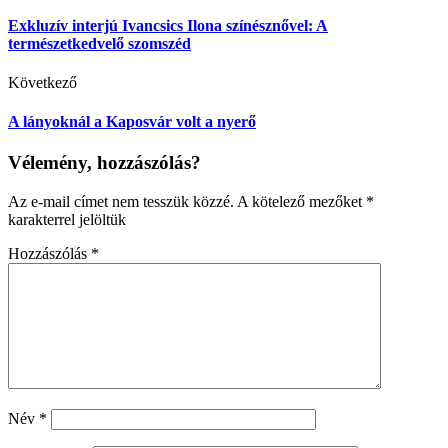
Exkluzív interjú Ivancsics Ilona színésznővel: A
természetkedvelő szomszéd
Következő
A lányoknál a Kaposvár volt a nyerő
Vélemény, hozzászólás?
Az e-mail címet nem tesszük közzé.
A kötelező mezőket
*
karakterrel jelöltük
Hozzászólás
*
Név
*