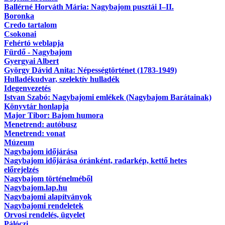
Ballérné Horváth Mária: Nagybajom pusztái I–II.
Boronka
Credo tartalom
Csokonai
Fehértó weblapja
Fürdő - Nagybajom
Gyergyai Albert
György Dávid Anita: Népességtörténet (1783-1949)
Hulladékudvar, szelektív hulladék
Idegenvezetés
Istvan Szabó: Nagybajomi emlékek (Nagybajom Barátainak)
Könyvtár honlapja
Major Tibor: Bajom humora
Menetrend: autóbusz
Menetrend: vonat
Múzeum
Nagybajom időjárása
Nagybajom időjárása óránként, radarkép, kettő hetes
előrejelzés
Nagybajom történelméből
Nagybajom.lap.hu
Nagybajomi alapítványok
Nagybajomi rendeletek
Orvosi rendelés, ügyelet
Pálóczi