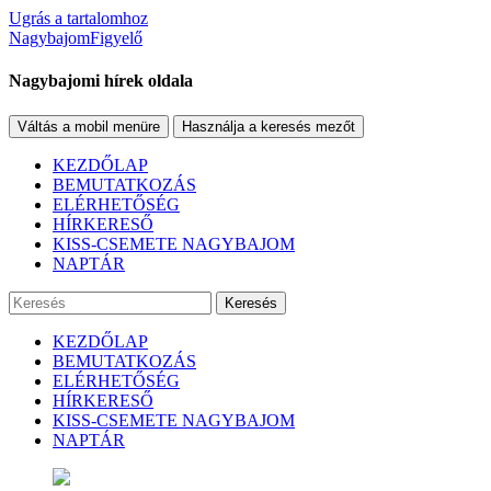
Ugrás a tartalomhoz
NagybajomFigyelő
Nagybajomi hírek oldala
Váltás a mobil menüre
Használja a keresés mezőt
KEZDŐLAP
BEMUTATKOZÁS
ELÉRHETŐSÉG
HÍRKERESŐ
KISS-CSEMETE NAGYBAJOM
NAPTÁR
Keresés
KEZDŐLAP
BEMUTATKOZÁS
ELÉRHETŐSÉG
HÍRKERESŐ
KISS-CSEMETE NAGYBAJOM
NAPTÁR