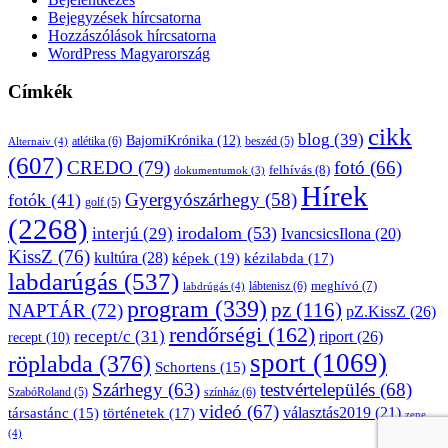
Bejegyzések hírcsatorna
Hozzászólások hírcsatorna
WordPress Magyarország
Címkék
cikk
blog
(39)
BajomiKrónika
(12)
atlétika
(6)
beszéd
(5)
Alternaiv
(4)
(607)
CREDO
(79)
fotó
(66)
felhívás
(8)
dokumentumok
(3)
Hírek
Gyergyószárhegy
(58)
fotók
(41)
golf
(5)
(2268)
irodalom
(53)
interjú
(29)
IvancsicsIlona
(20)
KissZ
(76)
kultúra
(28)
képek
(19)
kézilabda
(17)
labdarúgás
(537)
lábtenisz
(6)
meghívó
(7)
labdrúgás
(4)
program
(339)
pz
(116)
NAPTÁR
(72)
pZ.KissZ
(26)
rendőrségi
(162)
recept/c
(31)
riport
(26)
recept
(10)
sport
(1069)
röplabda
(376)
Schortens
(15)
Szárhegy
(63)
testvértelepülés
(68)
SzabóRoland
(5)
színház
(6)
videó
(67)
választás2019
(21)
társastánc
(15)
történetek
(17)
zene
(4)