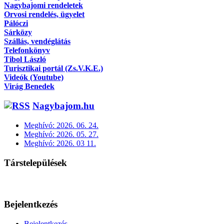
Nagybajomi rendeletek
Orvosi rendelés, ügyelet
Pálóczi
Sárközy
Szállás, vendéglátás
Telefonkönyv
Tibol László
Turisztikai portál (Zs.V.K.E.)
Videók (Youtube)
Virág Benedek
Nagybajom.hu
Meghívó: 2026. 06. 24.
Meghívó: 2026. 05. 27.
Meghívó: 2026. 03 11.
Társtelepülések
Bejelentkezés
Bejelentkezés