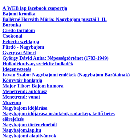
A WEB lap facebook csoportja
Bajomi krónika
Ballérné Horváth Mária: Nagybajom pusztái I–II.
Boronka
Credo tartalom
Csokonai
Fehértó weblapja
Fürdő - Nagybajom
Gyergyai Albert
György Dávid Anita: Népességtörténet (1783-1949)
Hulladékudvar, szelektív hulladék
Idegenvezetés
Istvan Szabó: Nagybajomi emlékek (Nagybajom Barátainak)
Könyvtár honlapja
Major Tibor: Bajom humora
Menetrend: autóbusz
Menetrend: vonat
Múzeum
Nagybajom időjárása
Nagybajom időjárása óránként, radarkép, kettő hetes
előrejelzés
Nagybajom történelméből
Nagybajom.lap.hu
Nagybajomi alapítványok