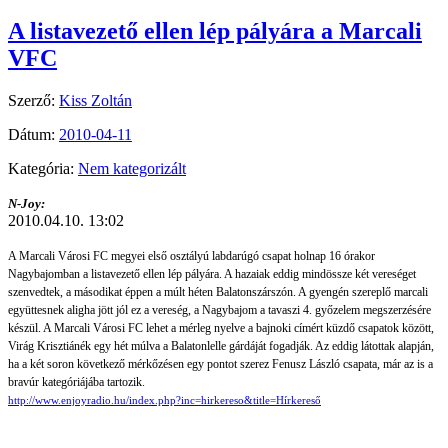
A listavezető ellen lép pályára a Marcali
VFC
Szerző:
Kiss Zoltán
Dátum:
2010-04-11
Kategória:
Nem kategorizált
N-Joy:
2010.04.10. 13:02
A Marcali Városi FC megyei első osztályú labdarúgó csapat holnap 16 órakor
Nagybajomban a listavezető ellen lép pályára. A hazaiak eddig mindössze két vereséget
szenvedtek, a másodikat éppen a múlt héten Balatonszárszón. A gyengén szereplő marcali
együttesnek aligha jött jól ez a vereség, a Nagybajom a tavaszi 4. győzelem megszerzésére
készül. A Marcali Városi FC lehet a mérleg nyelve a bajnoki címért küzdő csapatok között,
Virág Krisztiánék egy hét múlva a Balatonlelle gárdáját fogadják. Az eddig látottak alapján,
ha a két soron következő mérkőzésen egy pontot szerez Fenusz László csapata, már az is a
bravúr kategóriájába tartozik.
http://www.enjoyradio.hu/index.php?inc=hirkereso&title=Hírkereső