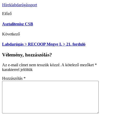
Hírek
labdarúgás
sport
Előző
Asztalitenisz CSB
Következő
Labdarúgás > RECOOP Megye I. > 21. forduló
Vélemény, hozzászólás?
Az e-mail címet nem tesszük közzé.
A kötelező mezőket
*
karakterrel jelöltük
Hozzászólás
*