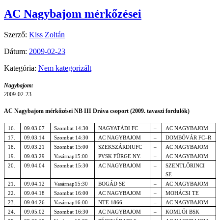
AC Nagybajom mérkőzései
Szerző:
Kiss Zoltán
Dátum:
2009-02-23
Kategória:
Nem kategorizált
Nagybajom:
2009-02-23.
AC Nagybajom mérkőzései
NB III Dráva csoport (2009. tavaszi fordulók)
16.
09.03.07
Szombat 14:30
NAGYATÁDI FC
–
AC NAGYBAJOM
17.
09.03.14
Szombat 14:30
AC NAGYBAJOM
–
DOMBÓVÁR FC–R
18.
09.03.21
Szombat 15:00
SZEKSZÁRDIUFC
–
AC NAGYBAJOM
19.
09.03.29
Vasárnap15:00
PVSK FÜRGE NY.
–
AC NAGYBAJOM
20.
09.04.04
Szombat 15:30
AC NAGYBAJOM
–
SZENTLŐRINCI
SE
21.
09.04.12
Vasárnap15:30
BOGÁD SE
–
AC NAGYBAJOM
22.
09.04.18
Szombat 16:00
AC NAGYBAJOM
–
MOHÁCSI TE
23.
09.04.26
Vasárnap16:00
NTE 1866
–
AC NAGYBAJOM
24.
09.05.02
Szombat 16:30
AC NAGYBAJOM
–
KOMLÓI BSK