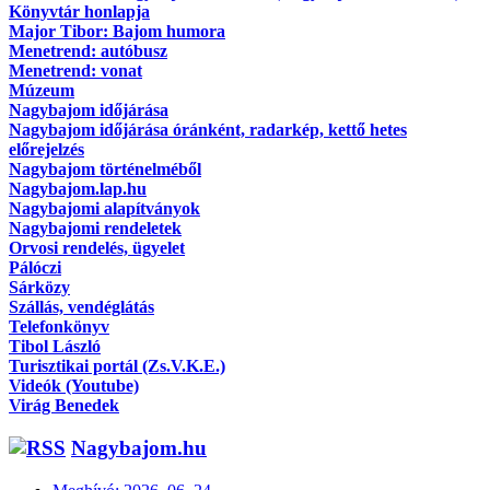
Könyvtár honlapja
Major Tibor: Bajom humora
Menetrend: autóbusz
Menetrend: vonat
Múzeum
Nagybajom időjárása
Nagybajom időjárása óránként, radarkép, kettő hetes
előrejelzés
Nagybajom történelméből
Nagybajom.lap.hu
Nagybajomi alapítványok
Nagybajomi rendeletek
Orvosi rendelés, ügyelet
Pálóczi
Sárközy
Szállás, vendéglátás
Telefonkönyv
Tibol László
Turisztikai portál (Zs.V.K.E.)
Videók (Youtube)
Virág Benedek
Nagybajom.hu