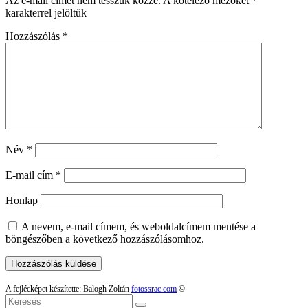
Az e-mail címet nem tesszük közzé.
A kötelező mezőket
*
karakterrel jelöltük
Hozzászólás
*
Név
*
E-mail cím
*
Honlap
A nevem, e-mail címem, és weboldalcímem mentése a
böngészőben a következő hozzászólásomhoz.
A fejlécképet készítette: Balogh Zoltán
fotossrac.com
©