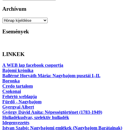
Keresés
Archívum
Archívum
Események
LINKEK
A WEB lap facebook csoportja
Bajomi krónika
Ballérné Horváth Mária: Nagybajom pusztái I–II.
Boronka
Credo tartalom
Csokonai
Fehértó weblapja
Fürdő - Nagybajom
Gyergyai Albert
György Dávid Anita: Népességtörténet (1783-1949)
Hulladékudvar, szelektív hulladék
Idegenvezetés
Istvan Szabó: Nagybajomi emlékek (Nagybajom Barátainak)