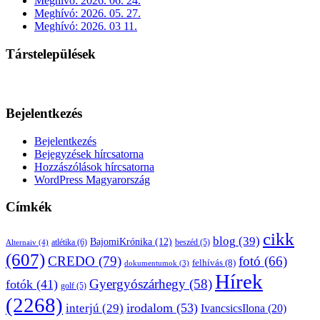
Meghívó: 2026. 06. 24.
Meghívó: 2026. 05. 27.
Meghívó: 2026. 03 11.
Társtelepülések
Bejelentkezés
Bejelentkezés
Bejegyzések hírcsatorna
Hozzászólások hírcsatorna
WordPress Magyarország
Címkék
cikk
blog
(39)
BajomiKrónika
(12)
atlétika
(6)
beszéd
(5)
Alternaiv
(4)
(607)
CREDO
(79)
fotó
(66)
felhívás
(8)
dokumentumok
(3)
Hírek
Gyergyószárhegy
(58)
fotók
(41)
golf
(5)
(2268)
irodalom
(53)
interjú
(29)
IvancsicsIlona
(20)