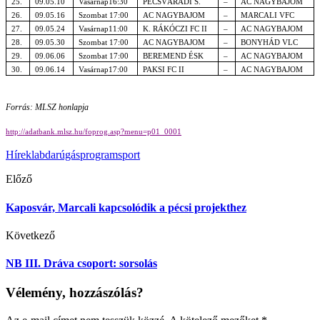
25.
09.05.10
Vasárnap16:30
PÉCSVÁRADI S.
–
AC NAGYBAJOM
26.
09.05.16
Szombat 17:00
AC NAGYBAJOM
–
MARCALI VFC
27.
09.05.24
Vasárnap11:00
K. RÁKÓCZI FC II
–
AC NAGYBAJOM
28.
09.05.30
Szombat 17:00
AC NAGYBAJOM
–
BONYHÁD VLC
29.
09.06.06
Szombat 17:00
BEREMEND ÉSK
–
AC NAGYBAJOM
30.
09.06.14
Vasárnap17:00
PAKSI FC II
–
AC NAGYBAJOM
Forrás: MLSZ honlapja
http://adatbank.mlsz.hu/foprog.asp?menu=p01_0001
Hírek
labdarúgás
program
sport
Előző
Kaposvár, Marcali kapcsolódik a pécsi projekthez
Következő
NB III. Dráva csoport: sorsolás
Vélemény, hozzászólás?