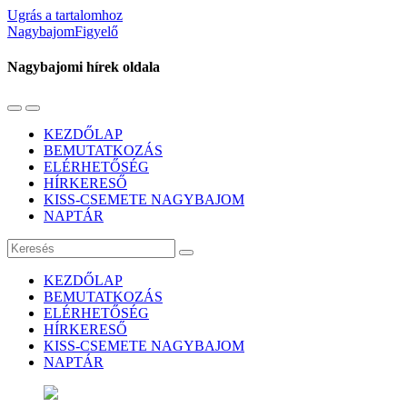
Ugrás a tartalomhoz
NagybajomFigyelő
Nagybajomi hírek oldala
Váltás
Használja
a
a
KEZDŐLAP
mobil
keresés
BEMUTATKOZÁS
menüre
mezőt
ELÉRHETŐSÉG
HÍRKERESŐ
KISS-CSEMETE NAGYBAJOM
NAPTÁR
Keresés
KEZDŐLAP
BEMUTATKOZÁS
ELÉRHETŐSÉG
HÍRKERESŐ
KISS-CSEMETE NAGYBAJOM
NAPTÁR