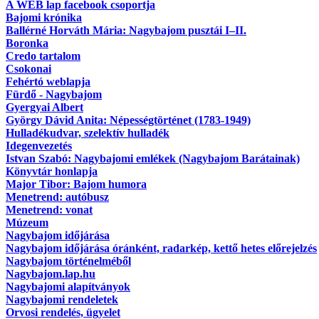
A WEB lap facebook csoportja
Bajomi krónika
Ballérné Horváth Mária: Nagybajom pusztái I–II.
Boronka
Credo tartalom
Csokonai
Fehértó weblapja
Fürdő - Nagybajom
Gyergyai Albert
György Dávid Anita: Népességtörténet (1783-1949)
Hulladékudvar, szelektív hulladék
Idegenvezetés
Istvan Szabó: Nagybajomi emlékek (Nagybajom Barátainak)
Könyvtár honlapja
Major Tibor: Bajom humora
Menetrend: autóbusz
Menetrend: vonat
Múzeum
Nagybajom időjárása
Nagybajom időjárása óránként, radarkép, kettő hetes előrejelzés
Nagybajom történelméből
Nagybajom.lap.hu
Nagybajomi alapítványok
Nagybajomi rendeletek
Orvosi rendelés, ügyelet