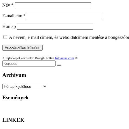
Név
*
E-mail cím
*
Honlap
A nevem, e-mail címem, és weboldalcímem mentése a böngészőb
A fejlécképet készítette: Balogh Zoltán
fotossrac.com
©
Keresés
Archívum
Archívum
Események
LINKEK