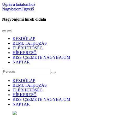
Ugrás a tartalomhoz
NagybajomFigyelő
Nagybajomi hírek oldala
Váltás
Használja
a
a
KEZDŐLAP
mobil
keresés
BEMUTATKOZÁS
menüre
mezőt
ELÉRHETŐSÉG
HÍRKERESŐ
KISS-CSEMETE NAGYBAJOM
NAPTÁR
Keresés
KEZDŐLAP
BEMUTATKOZÁS
ELÉRHETŐSÉG
HÍRKERESŐ
KISS-CSEMETE NAGYBAJOM
NAPTÁR