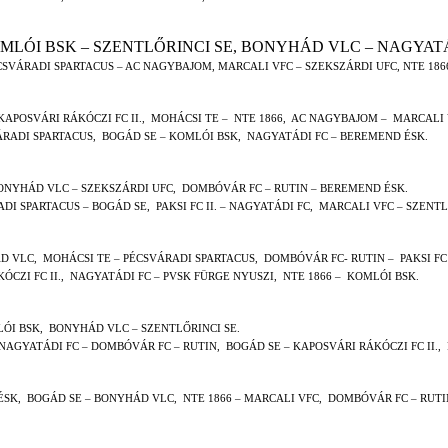
LÓI BSK – SZENTLŐRINCI SE, BONYHÁD VLC – NAGYATÁDI
SVÁRADI SPARTACUS – AC NAGYBAJOM, MARCALI VFC – SZEKSZÁRDI UFC, NTE 1866
KAPOSVÁRI RÁKÓCZI FC II.,
MOHÁCSI TE –
NTE 1866,
AC NAGYBAJOM –
MARCALI 
ÁRADI SPARTACUS,
BOGÁD SE – KOMLÓI BSK,
NAGYATÁDI FC – BEREMEND ÉSK.
ONYHÁD VLC – SZEKSZÁRDI UFC,
DOMBÓVÁR FC – RUTIN – BEREMEND ÉSK.
DI SPARTACUS – BOGÁD SE,
PAKSI FC II. – NAGYATÁDI FC,
MARCALI VFC – SZENTL
D VLC,
MOHÁCSI TE – PÉCSVÁRADI SPARTACUS,
DOMBÓVÁR FC- RUTIN –
PAKSI FC 
ÓCZI FC II.,
NAGYATÁDI FC – PVSK FÜRGE NYUSZI,
NTE 1866 –
KOMLÓI BSK.
LÓI BSK,
BONYHÁD VLC – SZENTLŐRINCI SE.
NAGYATÁDI FC – DOMBÓVÁR FC – RUTIN,
BOGÁD SE – KAPOSVÁRI RÁKÓCZI FC II.,
ÉSK,
BOGÁD SE – BONYHÁD VLC,
NTE 1866 – MARCALI VFC,
DOMBÓVÁR FC – RUTIN