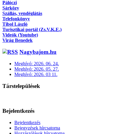
Pálóczi
Sárközy
Szállás, vendéglátás
Telefonkönyv
Tibol László
Turisztikai portál (Zs.V.K.E.)
Videók (Youtube)
Virág Benedek
Nagybajom.hu
Meghívó: 2026. 06. 24.
Meghívó: 2026. 05. 27.
Meghívó: 2026. 03 11.
Társtelepülések
Bejelentkezés
Bejelentkezés
Bejegyzések hírcsatorna
Hozzászólások hírcsatorna