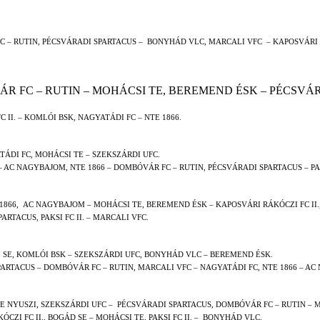
C – RUTIN, PÉCSVÁRADI SPARTACUS –
BONYHÁD VLC, MARCALI VFC
– KAPOSVÁRI 
R FC – RUTIN – MOHÁCSI TE, BEREMEND ÉSK – PÉCSVÁR
C II. – KOMLÓI BSK, NAGYATÁDI FC – NTE 1866.
TÁDI FC, MOHÁCSI TE – SZEKSZÁRDI UFC.
 AC NAGYBAJOM, NTE 1866 – DOMBÓVÁR FC – RUTIN, PÉCSVÁRADI SPARTACUS – PAK
1866,
AC NAGYBAJOM – MOHÁCSI TE, BEREMEND ÉSK – KAPOSVÁRI RÁKÓCZI FC II.
RTACUS, PAKSI FC II. – MARCALI VFC.
 SE, KOMLÓI BSK – SZEKSZÁRDI UFC, BONYHÁD VLC – BEREMEND ÉSK.
ARTACUS – DOMBÓVÁR FC – RUTIN, MARCALI VFC – NAGYATÁDI FC, NTE 1866 – AC
E NYUSZI, SZEKSZÁRDI UFC –
PÉCSVÁRADI SPARTACUS, DOMBÓVÁR FC – RUTIN – 
ZI FC II., BOGÁD SE – MOHÁCSI TE, PAKSI FC II. –
BONYHÁD VLC.