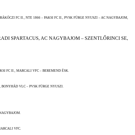
RÁKÓCZI FC II., NTE 1866 – PAKSI FC II., PVSK FÜRGE NYUSZI – AC NAGYBAJOM,
ADI SPARTACUS, AC NAGYBAJOM – SZENTLŐRINCI SE,
SI FC II., MARCALI VFC – BEREMEND ÉSK.
, BONYHÁD VLC – PVSK FÜRGE NYUSZI.
 NAGYBAJOM.
MARCALI VFC.