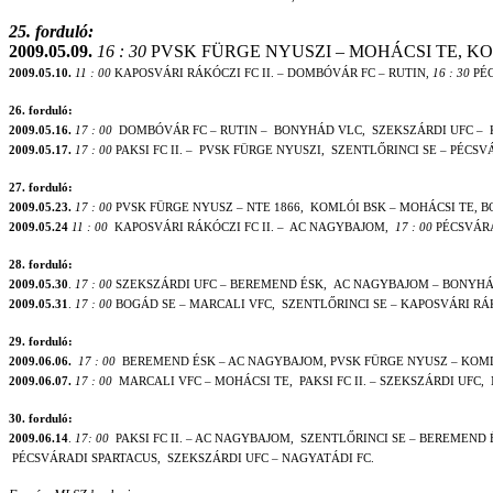
25. forduló:
2009.05.09.
16 : 30
PVSK FÜRGE NYUSZI – MOHÁCSI TE, KOM
2009.05.10.
11 : 00
KAPOSVÁRI RÁKÓCZI FC II. – DOMBÓVÁR FC – RUTIN,
16 : 30
PÉC
26. forduló:
2009.05.16.
17 : 00
DOMBÓVÁR FC – RUTIN –
BONYHÁD VLC,
SZEKSZÁRDI UFC –
2009.05.17.
17 : 00
PAKSI FC II. –
PVSK FÜRGE NYUSZI,
SZENTLŐRINCI SE – PÉCSV
27. forduló:
2009.05.23.
17 : 00
PVSK FÜRGE NYUSZ – NTE 1866,
KOMLÓI BSK – MOHÁCSI TE, B
2009.05.24
11 : 00
KAPOSVÁRI RÁKÓCZI FC II. –
AC NAGYBAJOM,
17 : 00
PÉCSVÁRA
28. forduló:
2
009.05.30
.
17 : 00
SZEKSZÁRDI UFC – BEREMEND ÉSK,
AC NAGYBAJOM – BONYHÁ
2009.05.31
.
17 : 00
BOGÁD SE – MARCALI VFC,
SZENTLŐRINCI SE – KAPOSVÁRI RÁK
29. forduló:
2009.06.06.
17 : 00
BEREMEND ÉSK – AC NAGYBAJOM, PVSK FÜRGE NYUSZ – KOM
2009.06.07.
17 : 00
MARCALI VFC – MOHÁCSI TE,
PAKSI FC II. – SZEKSZÁRDI UFC,
30. forduló:
2009.06.14
.
17: 00
PAKSI FC II. – AC NAGYBAJOM,
SZENTLŐRINCI SE – BEREMEND 
PÉCSVÁRADI SPARTACUS,
SZEKSZÁRDI UFC – NAGYATÁDI FC.