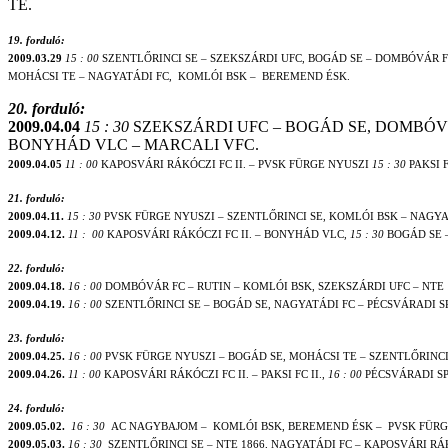
TE.
19. forduló:
2009.03.29
15 : 00
SZENTLŐRINCI SE – SZEKSZÁRDI UFC, BOGÁD SE – DOMBÓVÁR F
MOHÁCSI TE – NAGYATÁDI FC,
KOMLÓI BSK –
BEREMEND ÉSK.
20. forduló:
2009.04.04
15 : 30
SZEKSZÁRDI UFC – BOGÁD SE, DOMBÓVÁ
BONYHÁD VLC – MARCALI VFC.
2009.04.05
11 : 00
KAPOSVÁRI RÁKÓCZI FC II. – PVSK FÜRGE NYUSZI
15 : 30
PAKSI F
21. forduló:
2009.04.11
.
15 : 30
PVSK FÜRGE NYUSZI – SZENTLŐRINCI SE, KOMLÓI BSK – NAGYA
2009.04.12
.
11 :
00
KAPOSVÁRI RÁKÓCZI FC II. – BONYHÁD VLC
, 15 : 30
BOGÁD SE –
22. forduló:
2009.04.18.
16 : 00
DOMBÓVÁR FC – RUTIN – KOMLÓI BSK, SZEKSZÁRDI UFC – NTE 
2009.04.19.
16 : 00
SZENTLŐRINCI SE – BOGÁD SE, NAGYATÁDI FC – PÉCSVÁRADI SPA
23. forduló:
2009.04.25.
16 : 00
PVSK FÜRGE NYUSZI – BOGÁD SE, MOHÁCSI TE – SZENTLŐRINCI
2009.04.26.
11 : 00
KAPOSVÁRI RÁKÓCZI FC II. – PAKSI FC II.,
16 : 00
PÉCSVÁRADI SP
24. forduló:
2009.05.02.
16 : 30
AC NAGYBAJOM –
KOMLÓI BSK, BEREMEND ÉSK –
PVSK FÜRG
2009.05.03.
16 : 30
SZENTLŐRINCI SE – NTE 1866, NAGYATÁDI FC – KAPOSVÁRI RÁKÓC