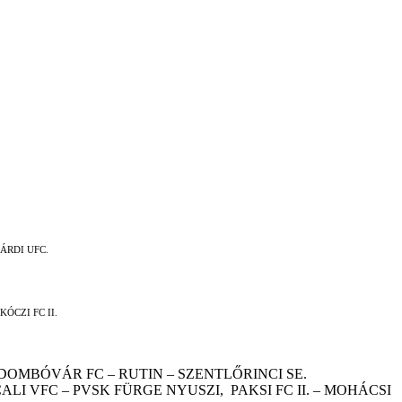
ÁRDI UFC.
ÓCZI FC II.
DOMBÓVÁR FC – RUTIN – SZENTLŐRINCI SE.
ALI VFC – PVSK FÜRGE NYUSZI,
PAKSI FC II. – MOHÁCSI