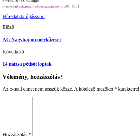
Forrás: MLSZ honlapja
http://adatbank.mlsz.hu/foprog.asp?menu=p01_0001
Hírek
labdarúgás
sport
Előző
AC Nagybajom mérkőzései
Következő
14 mázsa pétisót loptak
Vélemény, hozzászólás?
Az e-mail címet nem tesszük közzé.
A kötelező mezőket
*
karakterrel 
Hozzászólás
*