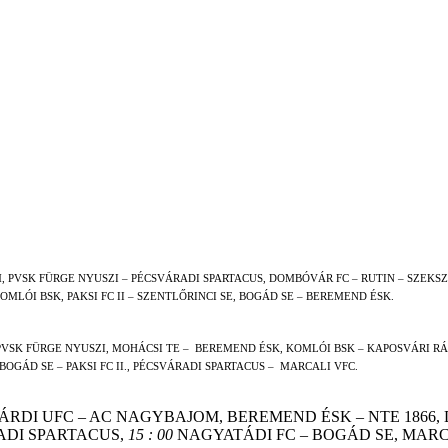
 PVSK FÜRGE NYUSZI – PÉCSVÁRADI SPARTACUS, DOMBÓVÁR FC – RUTIN – SZEKSZ
OMLÓI BSK, PAKSI FC II – SZENTLŐRINCI SE, BOGÁD SE – BEREMEND ÉSK.
PVSK FÜRGE NYUSZI, MOHÁCSI TE –
BEREMEND ÉSK, KOMLÓI BSK – KAPOSVÁRI RÁK
OGÁD SE – PAKSI FC II., PÉCSVÁRADI SPARTACUS –
MARCALI VFC.
ÁRDI UFC – AC NAGYBAJOM, BEREMEND ÉSK – NTE 1866, 
DI SPARTACUS,
15 : 00
NAGYATÁDI FC – BOGÁD SE, MARC