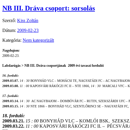
NB III. Dráva csoport: sorsolás
Szerző:
Kiss Zoltán
Dátum:
2009-02-23
Kategória:
Nem kategorizált
Nagybajom:
2009-02-23.
Labdarúgás > NB III. Dráva csoportjának
2009 évi tavaszi fordulói
16. forduló:
2009.03.07.
14 : 30
BONYHÁD VLC – MOHÁCSI TE, NAGYATÁDI FC – AC NAGYBAJOM,
2009.03.08.
11 : 00
KAPOSVÁRI RÁKÓCZI FC II – NTE 1866,
14 : 30
MARCALI VFC – K
17. forduló:
2009.03.14.
14 : 30
AC NAGYBAJOM – DOMBÓVÁR FC – RUTIN, SZEKSZÁRDI UFC – 
2009.03.15.
14 : 30
NTE 1866 – BONYHÁD VLC, SZENTLŐRINCI SE – NAGYATÁDI FC, B
18. forduló:
2009.03.21.
15 : 00
BONYHÁD VLC – KOMLÓI BSK,
SZEKSZ
2009.03.22.
11 : 00
KAPOSVÁRI RÁKÓCZI FC II. –
PÉCSVÁRA