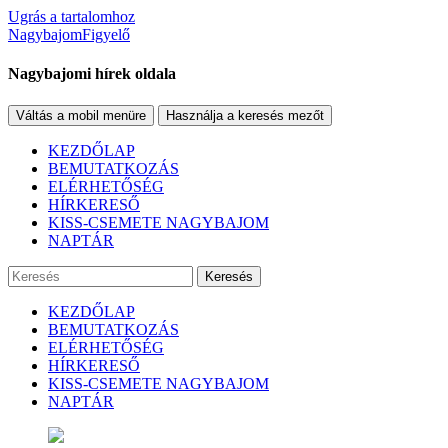
Ugrás a tartalomhoz
NagybajomFigyelő
Nagybajomi hírek oldala
Váltás a mobil menüre
Használja a keresés mezőt
KEZDŐLAP
BEMUTATKOZÁS
ELÉRHETŐSÉG
HÍRKERESŐ
KISS-CSEMETE NAGYBAJOM
NAPTÁR
Keresés
KEZDŐLAP
BEMUTATKOZÁS
ELÉRHETŐSÉG
HÍRKERESŐ
KISS-CSEMETE NAGYBAJOM
NAPTÁR