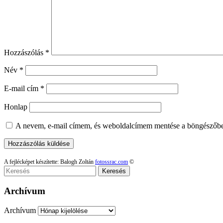
Hozzászólás
*
Név
*
E-mail cím
*
Honlap
A nevem, e-mail címem, és weboldalcímem mentése a böngészőb
A fejlécképet készítette: Balogh Zoltán
fotossrac.com
©
Keresés
Archívum
Archívum