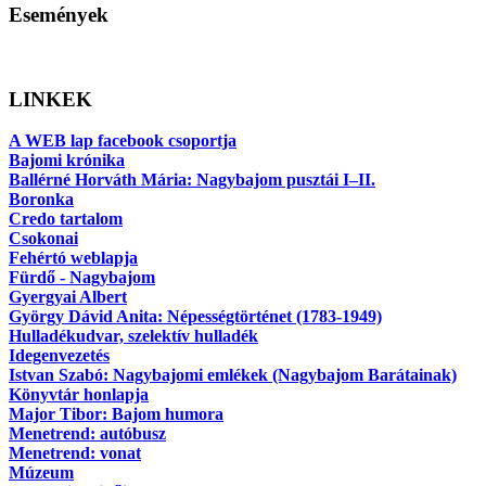
Események
LINKEK
A WEB lap facebook csoportja
Bajomi krónika
Ballérné Horváth Mária: Nagybajom pusztái I–II.
Boronka
Credo tartalom
Csokonai
Fehértó weblapja
Fürdő - Nagybajom
Gyergyai Albert
György Dávid Anita: Népességtörténet (1783-1949)
Hulladékudvar, szelektív hulladék
Idegenvezetés
Istvan Szabó: Nagybajomi emlékek (Nagybajom Barátainak)
Könyvtár honlapja
Major Tibor: Bajom humora
Menetrend: autóbusz
Menetrend: vonat
Múzeum