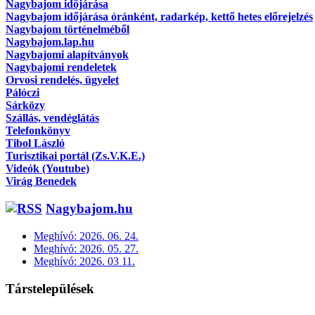
Nagybajom időjárása
Nagybajom időjárása óránként, radarkép, kettő hetes előrejelzés
Nagybajom történelméből
Nagybajom.lap.hu
Nagybajomi alapítványok
Nagybajomi rendeletek
Orvosi rendelés, ügyelet
Pálóczi
Sárközy
Szállás, vendéglátás
Telefonkönyv
Tibol László
Turisztikai portál (Zs.V.K.E.)
Videók (Youtube)
Virág Benedek
Nagybajom.hu
Meghívó: 2026. 06. 24.
Meghívó: 2026. 05. 27.
Meghívó: 2026. 03 11.
Társtelepülések