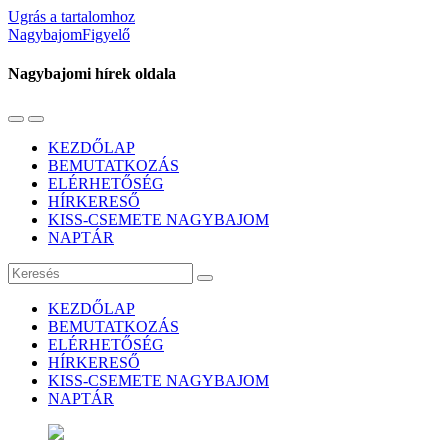
Ugrás a tartalomhoz
NagybajomFigyelő
Nagybajomi hírek oldala
Váltás
Használja
a
a
KEZDŐLAP
mobil
keresés
BEMUTATKOZÁS
menüre
mezőt
ELÉRHETŐSÉG
HÍRKERESŐ
KISS-CSEMETE NAGYBAJOM
NAPTÁR
Keresés
KEZDŐLAP
BEMUTATKOZÁS
ELÉRHETŐSÉG
HÍRKERESŐ
KISS-CSEMETE NAGYBAJOM
NAPTÁR