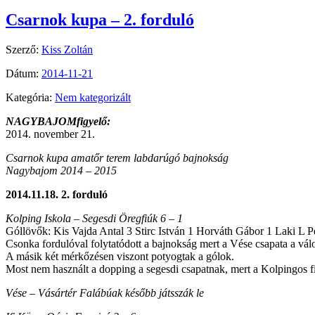
Csarnok kupa – 2. forduló
Szerző:
Kiss Zoltán
Dátum:
2014-11-21
Kategória:
Nem kategorizált
NAGYBAJOMfigyelő:
2014. november 21.
Csarnok kupa amatőr terem labdarúgó bajnokság
Nagybajom 2014 – 2015
2014.11.18. 2. forduló
Kolping Iskola – Segesdi Öregfiúk 6 – 1
Góllövők: Kis Vajda Antal 3 Stirc István 1 Horváth Gábor 1 Laki L Pé
Csonka fordulóval folytatódott a bajnokság mert a Vése csapata a válo
A másik két mérkőzésen viszont potyogtak a gólok.
Most nem használt a dopping a segesdi csapatnak, mert a Kolpingos fi
Vése – Vásártér Falábúak később játsszák le