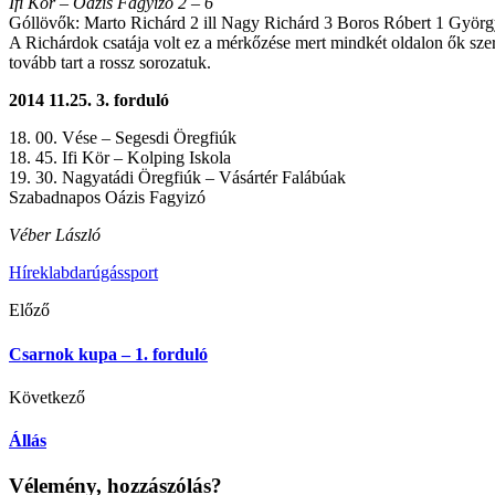
Ifi Kör – Oázis Fagyizó 2 – 6
Góllövők: Marto Richárd 2 ill Nagy Richárd 3 Boros Róbert 1 Györg
A Richárdok csatája volt ez a mérkőzése mert mindkét oldalon ők szere
tovább tart a rossz sorozatuk.
2014 11.25. 3. forduló
18. 00. Vése – Segesdi Öregfiúk
18. 45. Ifi Kör – Kolping Iskola
19. 30. Nagyatádi Öregfiúk – Vásártér Falábúak
Szabadnapos Oázis Fagyizó
Véber László
Hírek
labdarúgás
sport
Előző
Csarnok kupa – 1. forduló
Következő
Állás
Vélemény, hozzászólás?