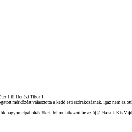
ter 1 ill Henézi Tibor 1
gatott mérkőzést választotta a kedd esti szórakozásnak, igaz nem az ot
úk nagyon elpáholták őket. Jól mutatkozott be az új játékosuk Kis Vajd