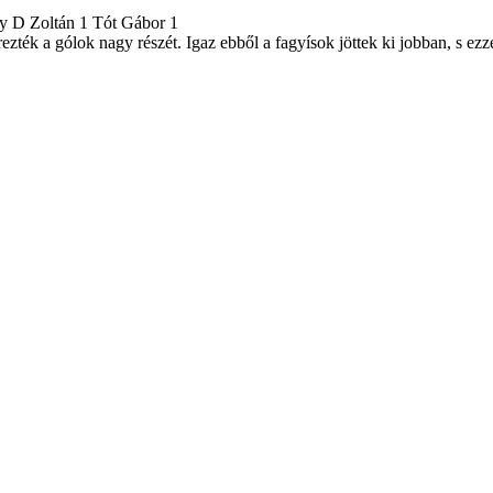
y D Zoltán 1 Tót Gábor 1
zték a gólok nagy részét. Igaz ebből a fagyísok jöttek ki jobban, s ez