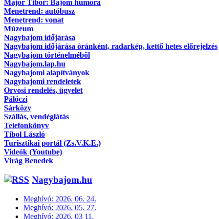
Major Tibor: Bajom humora
Menetrend: autóbusz
Menetrend: vonat
Múzeum
Nagybajom időjárása
Nagybajom időjárása óránként, radarkép, kettő hetes előrejelzés
Nagybajom történelméből
Nagybajom.lap.hu
Nagybajomi alapítványok
Nagybajomi rendeletek
Orvosi rendelés, ügyelet
Pálóczi
Sárközy
Szállás, vendéglátás
Telefonkönyv
Tibol László
Turisztikai portál (Zs.V.K.E.)
Videók (Youtube)
Virág Benedek
Nagybajom.hu
Meghívó: 2026. 06. 24.
Meghívó: 2026. 05. 27.
Meghívó: 2026. 03 11.