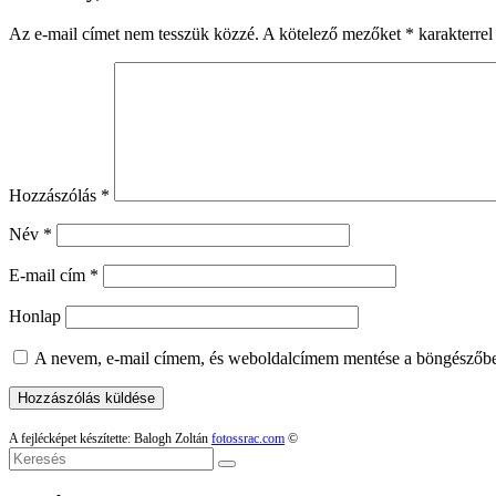
Az e-mail címet nem tesszük közzé.
A kötelező mezőket
*
karakterrel 
Hozzászólás
*
Név
*
E-mail cím
*
Honlap
A nevem, e-mail címem, és weboldalcímem mentése a böngészőb
A fejlécképet készítette: Balogh Zoltán
fotossrac.com
©
Keresés