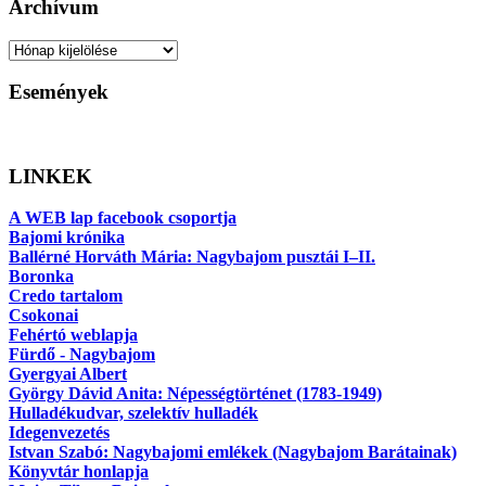
Archívum
Archívum
Események
LINKEK
A WEB lap facebook csoportja
Bajomi krónika
Ballérné Horváth Mária: Nagybajom pusztái I–II.
Boronka
Credo tartalom
Csokonai
Fehértó weblapja
Fürdő - Nagybajom
Gyergyai Albert
György Dávid Anita: Népességtörténet (1783-1949)
Hulladékudvar, szelektív hulladék
Idegenvezetés
Istvan Szabó: Nagybajomi emlékek (Nagybajom Barátainak)
Könyvtár honlapja