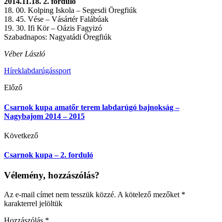
2014.11.18. 2. forduló
18. 00. Kolping Iskola – Segesdi Öregfiúk
18. 45. Vése – Vásártér Falábúak
19. 30. Ifi Kör – Oázis Fagyizó
Szabadnapos: Nagyatádi Öregfiúk
Véber László
Hírek
labdarúgás
sport
Előző
Csarnok kupa amatőr terem labdarúgó bajnokság –
Nagybajom 2014 – 2015
Következő
Csarnok kupa – 2. forduló
Vélemény, hozzászólás?
Az e-mail címet nem tesszük közzé.
A kötelező mezőket
*
karakterrel jelöltük
Hozzászólás
*