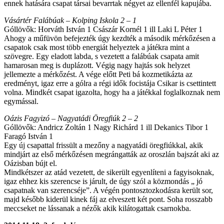
ennek hatására csapat társai bevarrtak négyet az ellenfél kapujába.
Vásártér Falábúak – Kolping Iskola 2 – 1
Góllövők: Horváth István 1 Császár Kornél 1 ill Laki L Péter 1
Ahogy a műfüvön befejezték úgy kezdték a második mérkőzésen a
csapatok csak most több energiát helyeztek a játékra mint a
szövegre. Egy eladott labda, s vezetett a falábúak csapata amit
hamarosan meg is duplázott. Végig nagy hajtás sok helyzet
jellemezte a mérkőzést. A vége előtt Peti bá kozmetikázta az
eredményt, igaz erre a gólra a régi idők focistája Csikar is csettintett
volna. Mindkét csapat igazolta, hogy ha a játékkal foglalkoznak nem
egymással.
Oázis Fagyizó – Nagyatádi Öregfiúk 2 – 2
Góllövők: Andricz Zoltán 1 Nagy Richárd 1 ill Dekanics Tibor 1
Faragó István 1
Egy új csapattal frissült a mezőny a nagyatádi öregfiúkkal, akik
mindjárt az első mérkőzésen megrángatták az oroszlán bajszát aki az
Oázisban bújt el.
Mindkétszer az atád vezetett, de sikerült egyenlíteni a fagyisoknak,
igaz ehhez kis szerencse is járult, de úgy szól a közmondás „ jó
csapatnak van szerencséje”. A végén pontosztozkodásra került sor,
majd később kiderül kinek fáj az elveszett két pont. Soha rosszabb
meccseket ne lássanak a nézők akik kilátogattak csarnokba.