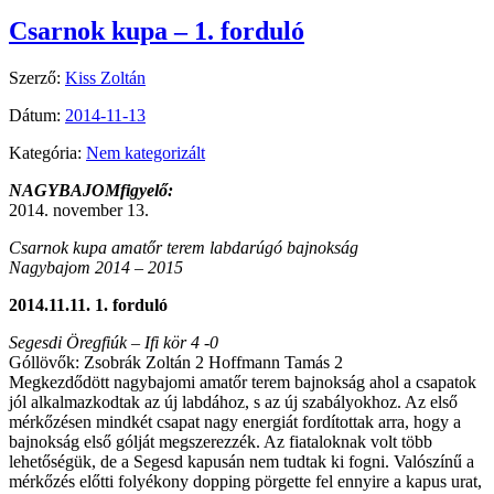
Csarnok kupa – 1. forduló
Szerző:
Kiss Zoltán
Dátum:
2014-11-13
Kategória:
Nem kategorizált
NAGYBAJOMfigyelő:
2014. november 13.
Csarnok kupa amatőr terem labdarúgó bajnokság
Nagybajom 2014 – 2015
2014.11.11. 1. forduló
Segesdi Öregfiúk – Ifi kör 4 -0
Góllövők: Zsobrák Zoltán 2 Hoffmann Tamás 2
Megkezdődött nagybajomi amatőr terem bajnokság ahol a csapatok
jól alkalmazkodtak az új labdához, s az új szabályokhoz. Az első
mérkőzésen mindkét csapat nagy energiát fordítottak arra, hogy a
bajnokság első gólját megszerezzék. Az fiataloknak volt több
lehetőségük, de a Segesd kapusán nem tudtak ki fogni. Valószínű a
mérkőzés előtti folyékony dopping pörgette fel ennyire a kapus urat,