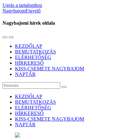
Ugrás a tartalomhoz
NagybajomFigyelő
Nagybajomi hírek oldala
Váltás
Használja
a
a
KEZDŐLAP
mobil
keresés
BEMUTATKOZÁS
menüre
mezőt
ELÉRHETŐSÉG
HÍRKERESŐ
KISS-CSEMETE NAGYBAJOM
NAPTÁR
Keresés
KEZDŐLAP
BEMUTATKOZÁS
ELÉRHETŐSÉG
HÍRKERESŐ
KISS-CSEMETE NAGYBAJOM
NAPTÁR