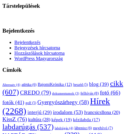
Társtelepülések
Bejelentkezés
Bejelentkezés
Bejegyzések hírcsatorna
Hozzászólások hírcsatorna
WordPress Magyarország
Címkék
cikk
blog
(39)
BajomiKrónika
(12)
atlétika
(6)
beszéd
(5)
Alternaiv
(4)
(607)
CREDO
(79)
fotó
(66)
felhívás
(8)
dokumentumok
(3)
Hírek
Gyergyószárhegy
(58)
fotók
(41)
golf
(5)
(2268)
irodalom
(53)
interjú
(29)
IvancsicsIlona
(20)
KissZ
(76)
kultúra
(28)
képek
(19)
kézilabda
(17)
labdarúgás
(537)
lábtenisz
(6)
meghívó
(7)
labdrúgás
(4)