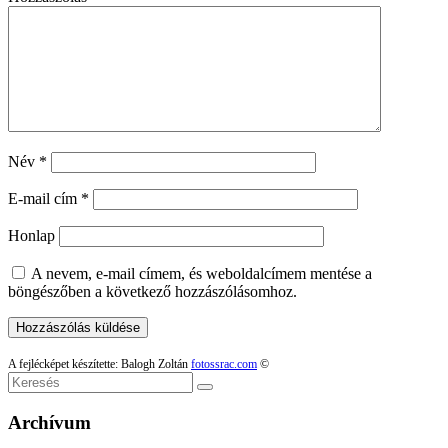
Név
*
E-mail cím
*
Honlap
A nevem, e-mail címem, és weboldalcímem mentése a
böngészőben a következő hozzászólásomhoz.
A fejlécképet készítette: Balogh Zoltán
fotossrac.com
©
Keresés
Archívum