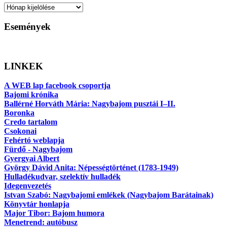
Archívum
Események
LINKEK
A WEB lap facebook csoportja
Bajomi krónika
Ballérné Horváth Mária: Nagybajom pusztái I–II.
Boronka
Credo tartalom
Csokonai
Fehértó weblapja
Fürdő - Nagybajom
Gyergyai Albert
György Dávid Anita: Népességtörténet (1783-1949)
Hulladékudvar, szelektív hulladék
Idegenvezetés
Istvan Szabó: Nagybajomi emlékek (Nagybajom Barátainak)
Könyvtár honlapja
Major Tibor: Bajom humora
Menetrend: autóbusz