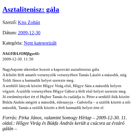
Asztalitenisz: gála
Szerző:
Kiss Zoltán
Dátum:
2009-12-30
Kategória:
Nem kategorizált
NAGYBAJOMfigyelő:
2009-12-30. 11:50
Nagybajomi sikereket hozott a kaposvári asztalitenisz gála.
A felnőtt férfi amatőr versenyzők versenyében Tamás László a második, míg
Toldi János a harmadik helyet szerezte meg.
A serdülő lányok között Hőgye Virág első, Hőgye Sára a második helyen
végzett. A szülők versenyében Hőgye Gábor a férfi első helyet szerezte meg.
Jó eredményeket ért el Hujber Tamás és családja is. Péter a serdülő fiúk között
Bükfa András mögött a második, édesanyja – Gabriella – a szülők között a női
második, Tamás a szülők között a férfi harmadik helyet érte el.
Forrás: Pirka János, valamint Somogy Hírlap – 2009-12-30. 11.
oldal.: Hőgye Virág és Bükfa András került a csúcsra az évzáró
gálán –