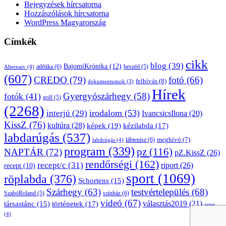
Bejegyzések hírcsatorna
Hozzászólások hírcsatorna
WordPress Magyarország
Címkék
cikk
blog
(39)
BajomiKrónika
(12)
atlétika
(6)
beszéd
(5)
Alternaiv
(4)
(607)
CREDO
(79)
fotó
(66)
felhívás
(8)
dokumentumok
(3)
Hírek
Gyergyószárhegy
(58)
fotók
(41)
golf
(5)
(2268)
irodalom
(53)
interjú
(29)
IvancsicsIlona
(20)
KissZ
(76)
kultúra
(28)
képek
(19)
kézilabda
(17)
labdarúgás
(537)
lábtenisz
(6)
meghívó
(7)
labdrúgás
(4)
program
(339)
pz
(116)
NAPTÁR
(72)
pZ.KissZ
(26)
rendőrségi
(162)
recept/c
(31)
riport
(26)
recept
(10)
sport
(1069)
röplabda
(376)
Schortens
(15)
Szárhegy
(63)
testvértelepülés
(68)
SzabóRoland
(5)
színház
(6)
videó
(67)
választás2019
(21)
társastánc
(15)
történetek
(17)
zene
(4)