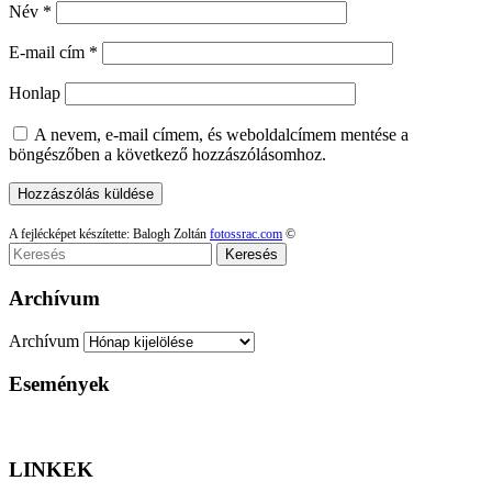
Név
*
E-mail cím
*
Honlap
A nevem, e-mail címem, és weboldalcímem mentése a
böngészőben a következő hozzászólásomhoz.
A fejlécképet készítette: Balogh Zoltán
fotossrac.com
©
Keresés
Archívum
Archívum
Események
LINKEK