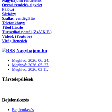
Nagybajomi rendeletek
Orvosi rendelés, ügyelet
Pálóczi
Sárközy
Szállás, vendéglátás
Telefonkönyv
Tibol László
Turisztikai portál (Zs.V.K.E.)
Videók (Youtube)
Virág Benedek
Nagybajom.hu
Meghívó: 2026. 06. 24.
Meghívó: 2026. 05. 27.
Meghívó: 2026. 03 11.
Társtelepülések
Bejelentkezés
Bejelentkezés