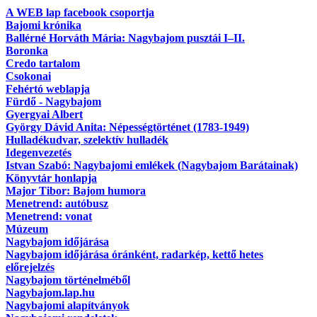
A WEB lap facebook csoportja
Bajomi krónika
Ballérné Horváth Mária: Nagybajom pusztái I–II.
Boronka
Credo tartalom
Csokonai
Fehértó weblapja
Fürdő - Nagybajom
Gyergyai Albert
György Dávid Anita: Népességtörténet (1783-1949)
Hulladékudvar, szelektív hulladék
Idegenvezetés
Istvan Szabó: Nagybajomi emlékek (Nagybajom Barátainak)
Könyvtár honlapja
Major Tibor: Bajom humora
Menetrend: autóbusz
Menetrend: vonat
Múzeum
Nagybajom időjárása
Nagybajom időjárása óránként, radarkép, kettő hetes
előrejelzés
Nagybajom történelméből
Nagybajom.lap.hu
Nagybajomi alapítványok