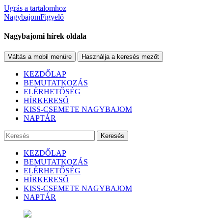
Ugrás a tartalomhoz
NagybajomFigyelő
Nagybajomi hírek oldala
Váltás a mobil menüre
Használja a keresés mezőt
KEZDŐLAP
BEMUTATKOZÁS
ELÉRHETŐSÉG
HÍRKERESŐ
KISS-CSEMETE NAGYBAJOM
NAPTÁR
Keresés
KEZDŐLAP
BEMUTATKOZÁS
ELÉRHETŐSÉG
HÍRKERESŐ
KISS-CSEMETE NAGYBAJOM
NAPTÁR