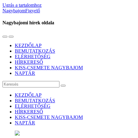
Ugrás a tartalomhoz
NagybajomFigyelő
Nagybajomi hírek oldala
Váltás
Használja
a
a
KEZDŐLAP
mobil
keresés
BEMUTATKOZÁS
menüre
mezőt
ELÉRHETŐSÉG
HÍRKERESŐ
KISS-CSEMETE NAGYBAJOM
NAPTÁR
Keresés
KEZDŐLAP
BEMUTATKOZÁS
ELÉRHETŐSÉG
HÍRKERESŐ
KISS-CSEMETE NAGYBAJOM
NAPTÁR