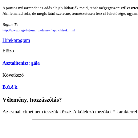
A pontos műsorrendet az adás elején láthatják majd, tehát mégegyszer:
szilveszte
Aki lemarad róla, de mégis látni szeretné, természetesen lesz rá lehetősége, ugyan
Bajom Tv
http://www.nagybajom.hu/elemek/lapok/hirek.html
Hírek
program
Előző
Asztalitenisz: gála
Következő
B.ú.é.k.
Vélemény, hozzászólás?
Az e-mail címet nem tesszük közzé.
A kötelező mezőket
*
karakterrel 