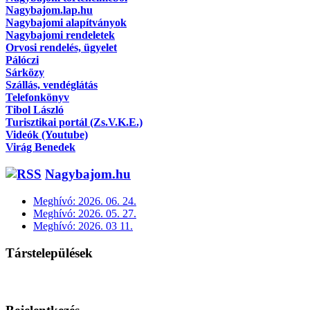
Nagybajom.lap.hu
Nagybajomi alapítványok
Nagybajomi rendeletek
Orvosi rendelés, ügyelet
Pálóczi
Sárközy
Szállás, vendéglátás
Telefonkönyv
Tibol László
Turisztikai portál (Zs.V.K.E.)
Videók (Youtube)
Virág Benedek
Nagybajom.hu
Meghívó: 2026. 06. 24.
Meghívó: 2026. 05. 27.
Meghívó: 2026. 03 11.
Társtelepülések