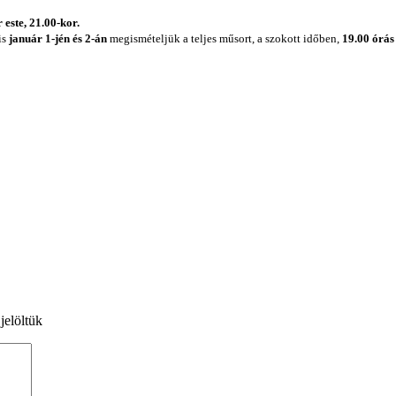
r este, 21.00-kor.
is
január 1-jén és 2-án
megismételjük a teljes műsort, a szokott időben,
19.00 órás 
jelöltük