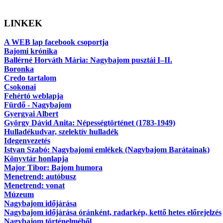
LINKEK
A WEB lap facebook csoportja
Bajomi krónika
Ballérné Horváth Mária: Nagybajom pusztái I–II.
Boronka
Credo tartalom
Csokonai
Fehértó weblapja
Fürdő - Nagybajom
Gyergyai Albert
György Dávid Anita: Népességtörténet (1783-1949)
Hulladékudvar, szelektív hulladék
Idegenvezetés
Istvan Szabó: Nagybajomi emlékek (Nagybajom Barátainak)
Könyvtár honlapja
Major Tibor: Bajom humora
Menetrend: autóbusz
Menetrend: vonat
Múzeum
Nagybajom időjárása
Nagybajom időjárása óránként, radarkép, kettő hetes előrejelzés
Nagybajom történelméből