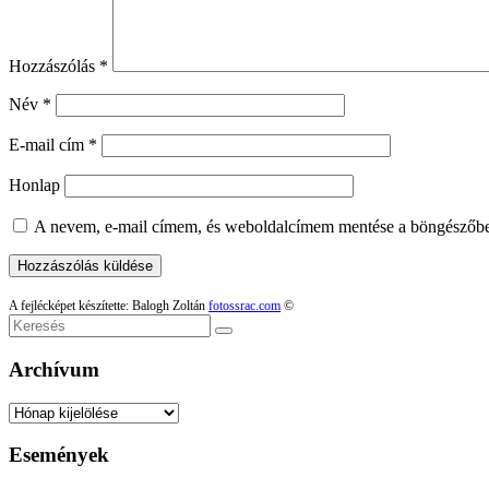
Hozzászólás
*
Név
*
E-mail cím
*
Honlap
A nevem, e-mail címem, és weboldalcímem mentése a böngészőb
A fejlécképet készítette: Balogh Zoltán
fotossrac.com
©
Keresés
Archívum
Archívum
Események