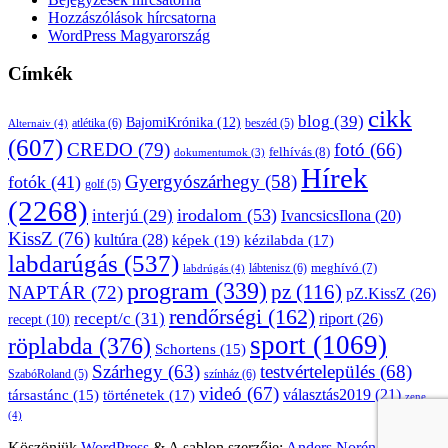
Hozzászólások hírcsatorna
WordPress Magyarország
Címkék
cikk
blog
(39)
BajomiKrónika
(12)
atlétika
(6)
beszéd
(5)
Alternaiv
(4)
(607)
CREDO
(79)
fotó
(66)
felhívás
(8)
dokumentumok
(3)
Hírek
Gyergyószárhegy
(58)
fotók
(41)
golf
(5)
(2268)
irodalom
(53)
interjú
(29)
IvancsicsIlona
(20)
KissZ
(76)
kultúra
(28)
képek
(19)
kézilabda
(17)
labdarúgás
(537)
lábtenisz
(6)
meghívó
(7)
labdrúgás
(4)
program
(339)
pz
(116)
NAPTÁR
(72)
pZ.KissZ
(26)
rendőrségi
(162)
recept/c
(31)
riport
(26)
recept
(10)
sport
(1069)
röplabda
(376)
Schortens
(15)
Szárhegy
(63)
testvértelepülés
(68)
SzabóRoland
(5)
színház
(6)
videó
(67)
választás2019
(21)
társastánc
(15)
történetek
(17)
zene
(4)
Köszönjük
WordPress
&
A sablon szerzője:
Anders Norén