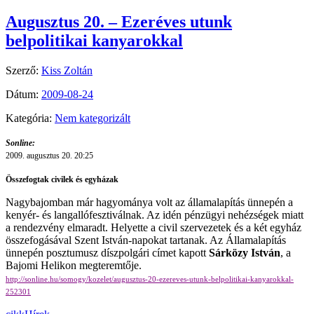
Augusztus 20. – Ezeréves utunk
belpolitikai kanyarokkal
Szerző:
Kiss Zoltán
Dátum:
2009-08-24
Kategória:
Nem kategorizált
Sonline:
2009. augusztus 20. 20:25
Összefogtak civilek és egyházak
Nagybajomban már hagyománya volt az államalapítás ünnepén a
kenyér- és langallófesztiválnak. Az idén pénzügyi nehézségek miatt
a rendezvény elmaradt. Helyette a civil szervezetek és a két egyház
összefogásával Szent István-napokat tartanak. Az Államalapítás
ünnepén posztumusz díszpolgári címet kapott
Sárközy István
, a
Bajomi Helikon megteremtője.
http://sonline.hu/somogy/kozelet/augusztus-20-ezereves-utunk-belpolitikai-kanyarokkal-
252301