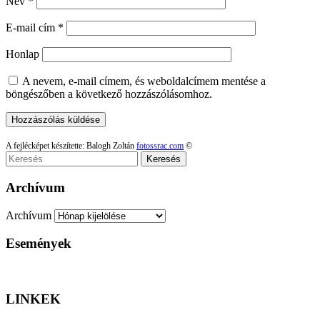
Név
*
E-mail cím
*
Honlap
A nevem, e-mail címem, és weboldalcímem mentése a
böngészőben a következő hozzászólásomhoz.
A fejlécképet készítette: Balogh Zoltán
fotossrac.com
©
Keresés
Archívum
Archívum
Események
LINKEK