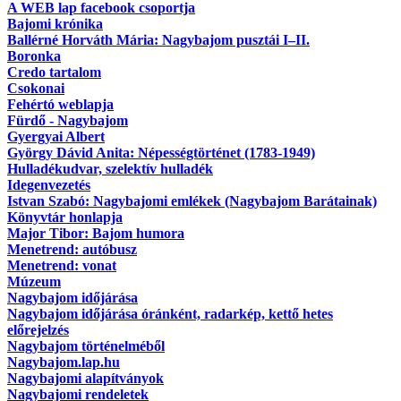
A WEB lap facebook csoportja
Bajomi krónika
Ballérné Horváth Mária: Nagybajom pusztái I–II.
Boronka
Credo tartalom
Csokonai
Fehértó weblapja
Fürdő - Nagybajom
Gyergyai Albert
György Dávid Anita: Népességtörténet (1783-1949)
Hulladékudvar, szelektív hulladék
Idegenvezetés
Istvan Szabó: Nagybajomi emlékek (Nagybajom Barátainak)
Könyvtár honlapja
Major Tibor: Bajom humora
Menetrend: autóbusz
Menetrend: vonat
Múzeum
Nagybajom időjárása
Nagybajom időjárása óránként, radarkép, kettő hetes
előrejelzés
Nagybajom történelméből
Nagybajom.lap.hu
Nagybajomi alapítványok
Nagybajomi rendeletek