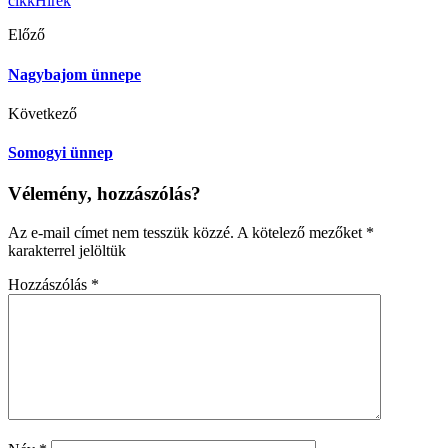
cikk
Hírek
Előző
Nagybajom ünnepe
Következő
Somogyi ünnep
Vélemény, hozzászólás?
Az e-mail címet nem tesszük közzé.
A kötelező mezőket
*
karakterrel jelöltük
Hozzászólás
*