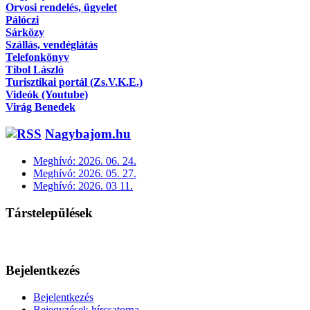
Orvosi rendelés, ügyelet
Pálóczi
Sárközy
Szállás, vendéglátás
Telefonkönyv
Tibol László
Turisztikai portál (Zs.V.K.E.)
Videók (Youtube)
Virág Benedek
Nagybajom.hu
Meghívó: 2026. 06. 24.
Meghívó: 2026. 05. 27.
Meghívó: 2026. 03 11.
Társtelepülések
Bejelentkezés
Bejelentkezés
Bejegyzések hírcsatorna