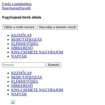
Ugrás a tartalomhoz
NagybajomFigyelő
Nagybajomi hírek oldala
Váltás a mobil menüre
Használja a keresés mezőt
KEZDŐLAP
BEMUTATKOZÁS
ELÉRHETŐSÉG
HÍRKERESŐ
KISS-CSEMETE NAGYBAJOM
NAPTÁR
Keresés
KEZDŐLAP
BEMUTATKOZÁS
ELÉRHETŐSÉG
HÍRKERESŐ
KISS-CSEMETE NAGYBAJOM
NAPTÁR