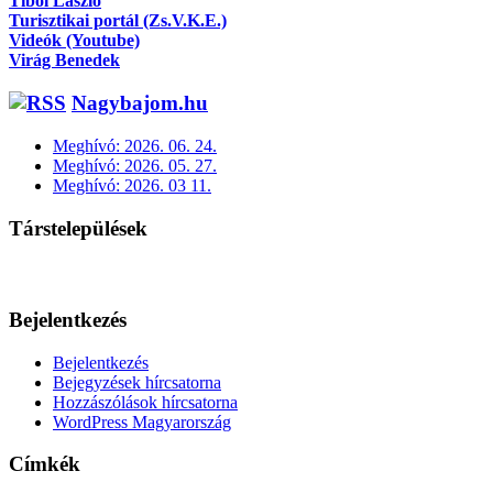
Tibol László
Turisztikai portál (Zs.V.K.E.)
Videók (Youtube)
Virág Benedek
Nagybajom.hu
Meghívó: 2026. 06. 24.
Meghívó: 2026. 05. 27.
Meghívó: 2026. 03 11.
Társtelepülések
Bejelentkezés
Bejelentkezés
Bejegyzések hírcsatorna
Hozzászólások hírcsatorna
WordPress Magyarország
Címkék