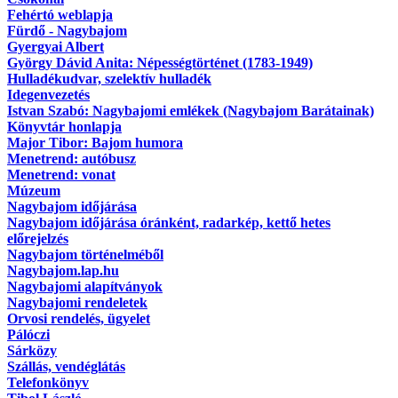
Fehértó weblapja
Fürdő - Nagybajom
Gyergyai Albert
György Dávid Anita: Népességtörténet (1783-1949)
Hulladékudvar, szelektív hulladék
Idegenvezetés
Istvan Szabó: Nagybajomi emlékek (Nagybajom Barátainak)
Könyvtár honlapja
Major Tibor: Bajom humora
Menetrend: autóbusz
Menetrend: vonat
Múzeum
Nagybajom időjárása
Nagybajom időjárása óránként, radarkép, kettő hetes
előrejelzés
Nagybajom történelméből
Nagybajom.lap.hu
Nagybajomi alapítványok
Nagybajomi rendeletek
Orvosi rendelés, ügyelet
Pálóczi
Sárközy
Szállás, vendéglátás
Telefonkönyv