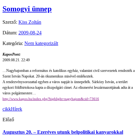
Somogyi ünnep
Szerző:
Kiss Zoltán
Dátum:
2009-08-24
Kategória:
Nem kategorizált
KaposPont:
2009.08.21. 22:49
…Nagybajomban a református és katolikus egyház, valamint civil szervezetek rendezték a
Szent István Napokat. 20-án ökumenikus misével emlékeztek.
A rendezvénysorozattal egyben a város napját is ünnepelték. Sárközy István, a terület
egykori földbirtokosa kapta a díszpolgári címet. Az elismerést leszármazottjának adta át a
város polgármestere…
http://www.kapos.hu/index.php?highlight=nagybajom&cid=73616
cikk
Hírek
Előző
Augusztus 20. – Ezeréves utunk belpolitikai kanyarokkal