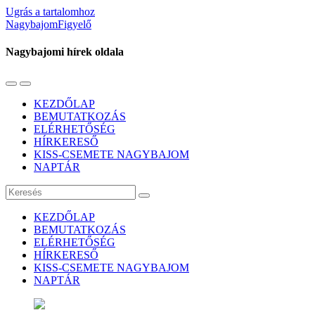
Ugrás a tartalomhoz
NagybajomFigyelő
Nagybajomi hírek oldala
Váltás
Használja
a
a
KEZDŐLAP
mobil
keresés
BEMUTATKOZÁS
menüre
mezőt
ELÉRHETŐSÉG
HÍRKERESŐ
KISS-CSEMETE NAGYBAJOM
NAPTÁR
Keresés
KEZDŐLAP
BEMUTATKOZÁS
ELÉRHETŐSÉG
HÍRKERESŐ
KISS-CSEMETE NAGYBAJOM
NAPTÁR