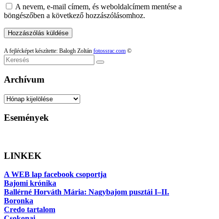
A nevem, e-mail címem, és weboldalcímem mentése a
böngészőben a következő hozzászólásomhoz.
A fejlécképet készítette: Balogh Zoltán
fotossrac.com
©
Keresés
Archívum
Archívum
Események
LINKEK
A WEB lap facebook csoportja
Bajomi krónika
Ballérné Horváth Mária: Nagybajom pusztái I–II.
Boronka
Credo tartalom
Csokonai