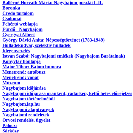
Ballérné Horváth Mária: Nagybajom pusztái I–II.
Boronka
Credo tartalom
Csokonai
Fehértó weblapja
Fürdő - Nagybajom
Gyergyai Albert
György Dávid Anita: Népességtörténet (1783-1949)
Hulladékudvar, szelektív hulladék
Idegenvezetés
Istvan Szabó: Nagybajomi emlékek (Nagybajom Barátainak)
Könyvtár honlapja
Major Tibor: Bajom humora
Menetrend: autóbusz
Menetrend: vonat
Múzeum
Nagybajom időjárása
Nagybajom időjárása óránként, radarkép, kettő hetes előrejelzés
Nagybajom történelméből
Nagybajom.lap.hu
Nagybajomi alapítványok
Nagybajomi rendeletek
Orvosi rendelés, ügyelet
Pálóczi
Sárközy