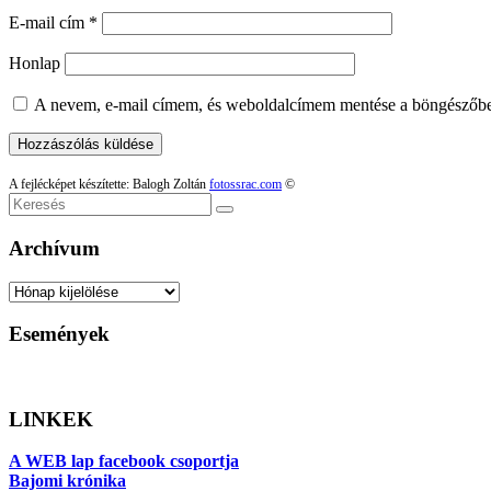
E-mail cím
*
Honlap
A nevem, e-mail címem, és weboldalcímem mentése a böngészőb
A fejlécképet készítette: Balogh Zoltán
fotossrac.com
©
Keresés
Archívum
Archívum
Események
LINKEK
A WEB lap facebook csoportja
Bajomi krónika