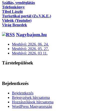
Szállás, vendéglátás
Telefonkönyv
Tibol László
Turisztikai portál (Zs.V.K.E.)
Videók (Youtube)
Virág Benedek
Nagybajom.hu
Meghívó: 2026. 06. 24.
Meghívó: 2026. 05. 27.
Meghívó: 2026. 03 11.
Társtelepülések
Bejelentkezés
Bejelentkezés
Bejegyzések hírcsatorna
Hozzászólások hírcsatorna
WordPress Magyarország