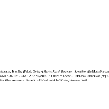
zötvenhat, Te csillag (Faludy György)
Marics József, Berzence
– Szentlélek ajándékai a Kariz
I KOLPING ISKOLÁBAN (április 13.)
Márti és Csaba –
Hittanosok kirándulása (május
Hittantábor szervezése Háromfán – Elsőáldozóink beöltözése, bérmálás
Fotók