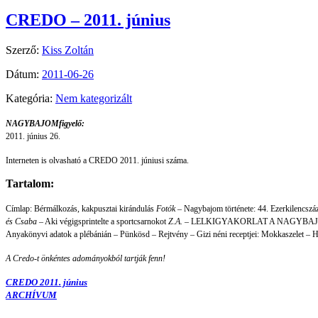
CREDO – 2011. június
Szerző:
Kiss Zoltán
Dátum:
2011-06-26
Kategória:
Nem kategorizált
NAGYBAJOMfigyelő:
2011. június 26.
Interneten is olvasható a CREDO 2011. júniusi száma.
Tartalom:
Címlap: Bérmálkozás, kakpusztai kirándulás
Fotók –
Nagybajom története: 44. Ezerkilencszá
és Csaba
– Aki végigsprintelte a sportcsarnokot
Z.A.
– LELKIGYAKORLAT A NAGYBAJOM
Anyakönyvi adatok a plébánián – Pünkösd
–
Rejtvény – Gizi néni receptjei: Mokkaszelet – 
A Credo-t önkéntes adományokból tartják fenn!
CREDO 2011. június
ARCHÍVUM