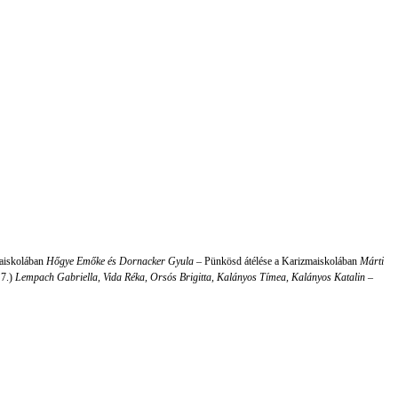
maiskolában
Hőgye Emőke és Dornacker Gyula –
Pünkösd átélése a Karizmaiskolában
Márti
 7.)
Lempach Gabriella, Vida Réka, Orsós Brigitta, Kalányos Tímea, Kalányos Katalin –