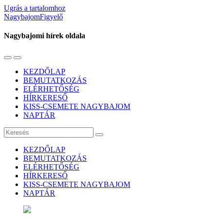
Ugrás a tartalomhoz
NagybajomFigyelő
Nagybajomi hírek oldala
Váltás
Használja
a
a
KEZDŐLAP
mobil
keresés
BEMUTATKOZÁS
menüre
mezőt
ELÉRHETŐSÉG
HÍRKERESŐ
KISS-CSEMETE NAGYBAJOM
NAPTÁR
Keresés
KEZDŐLAP
BEMUTATKOZÁS
ELÉRHETŐSÉG
HÍRKERESŐ
KISS-CSEMETE NAGYBAJOM
NAPTÁR