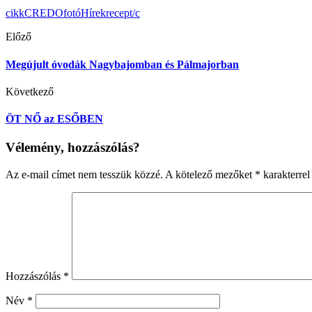
cikk
CREDO
fotó
Hírek
recept/c
Előző
Megújult óvodák Nagybajomban és Pálmajorban
Következő
ÖT NŐ az ESŐBEN
Vélemény, hozzászólás?
Az e-mail címet nem tesszük közzé.
A kötelező mezőket
*
karakterrel 
Hozzászólás
*
Név
*