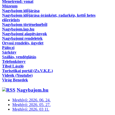
Menetrend: vonat
Múzeum
Nagybajom időjárása
Nagybajom időjárása óránként, radarkép, kettő hetes
előrejelzés
Nagybajom történelméből
Nagybajom.lap.hu
Nagybajomi alapítványok
Nagybajomi rendeletek
Orvosi rendelés, ügyelet
Pálóczi
Sárközy
Szállás, vendéglátás
Telefonkönyv
Tibol László
Turisztikai portál (Zs.V.K.E.)
Videók (Youtube)
Virág Benedek
Nagybajom.hu
Meghívó: 2026. 06. 24.
Meghívó: 2026. 05. 27.
Meghívó: 2026. 03 11.