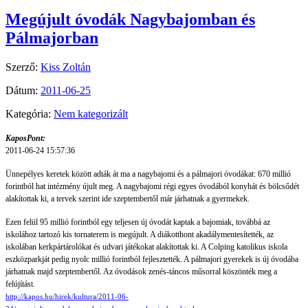
Megújult óvodák Nagybajomban és
Pálmajorban
Szerző:
Kiss Zoltán
Dátum:
2011-06-25
Kategória:
Nem kategorizált
KaposPont:
2011-06-24 15:57:36
Ünnepélyes keretek között adták át ma a nagybajomi és a pálmajori óvodákat: 670 millió
forintból hat intézmény újult meg. A nagybajomi régi egyes óvodából konyhát és bölcsődét
alakítottak ki, a tervek szerint ide szeptembertől már járhatnak a gyermekek.
Ezen felül 95 millió forintból egy teljesen új óvodát kaptak a bajomiak, továbbá az
iskolához tartozó kis tornaterem is megújult. A diákotthont akadálymentesítették, az
iskolában kerkpártárolókat és udvari játékokat alakítottak ki. A Colping katolikus iskola
eszközparkját pedig nyolc millió forintból fejlesztették. A pálmajori gyerekek is új óvodába
járhatnak majd szeptembertől. Az óvodások zenés-táncos műsorral köszönték meg a
felújítást.
http://kapos.hu/hirek/kultura/2011-06-