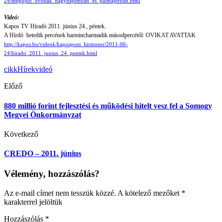
24/megujult_ovodak_nagybajomban_es_palmajorban.html
Videó:
Kapos TV Híradó 2011. június 24., péntek.
A Hírdó hetedik percének harmincharmadik másodpercétől: OVIKAT AVATTAK
http://kapos.hu/videok/kapospont_hirmusor/2011-06-
24/hirado_2011_junius_24_pentek.html
cikk
Hírek
videó
Előző
880 millió forint fejlesztési és működési hitelt vesz fel a Somogy
Megyei Önkormányzat
Következő
CREDO – 2011. június
Vélemény, hozzászólás?
Az e-mail címet nem tesszük közzé.
A kötelező mezőket
*
karakterrel jelöltük
Hozzászólás
*