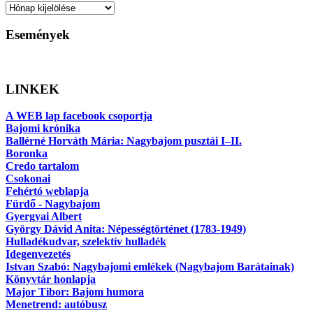
Archívum
Események
LINKEK
A WEB lap facebook csoportja
Bajomi krónika
Ballérné Horváth Mária: Nagybajom pusztái I–II.
Boronka
Credo tartalom
Csokonai
Fehértó weblapja
Fürdő - Nagybajom
Gyergyai Albert
György Dávid Anita: Népességtörténet (1783-1949)
Hulladékudvar, szelektív hulladék
Idegenvezetés
Istvan Szabó: Nagybajomi emlékek (Nagybajom Barátainak)
Könyvtár honlapja
Major Tibor: Bajom humora
Menetrend: autóbusz