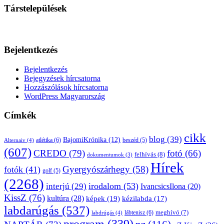
Társtelepülések
Bejelentkezés
Bejelentkezés
Bejegyzések hírcsatorna
Hozzászólások hírcsatorna
WordPress Magyarország
Címkék
cikk
blog
(39)
BajomiKrónika
(12)
atlétika
(6)
beszéd
(5)
Alternaiv
(4)
(607)
CREDO
(79)
fotó
(66)
felhívás
(8)
dokumentumok
(3)
Hírek
Gyergyószárhegy
(58)
fotók
(41)
golf
(5)
(2268)
irodalom
(53)
interjú
(29)
IvancsicsIlona
(20)
KissZ
(76)
kultúra
(28)
képek
(19)
kézilabda
(17)
labdarúgás
(537)
lábtenisz
(6)
meghívó
(7)
labdrúgás
(4)