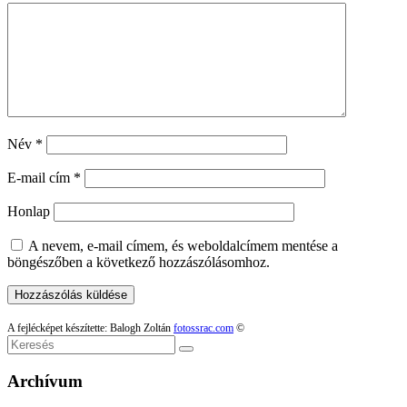
Név
*
E-mail cím
*
Honlap
A nevem, e-mail címem, és weboldalcímem mentése a
böngészőben a következő hozzászólásomhoz.
A fejlécképet készítette: Balogh Zoltán
fotossrac.com
©
Keresés
Archívum