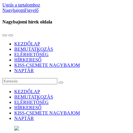
Ugrás a tartalomhoz
NagybajomFigyelő
Nagybajomi hírek oldala
Váltás
Használja
a
a
KEZDŐLAP
mobil
keresés
BEMUTATKOZÁS
menüre
mezőt
ELÉRHETŐSÉG
HÍRKERESŐ
KISS-CSEMETE NAGYBAJOM
NAPTÁR
Keresés
KEZDŐLAP
BEMUTATKOZÁS
ELÉRHETŐSÉG
HÍRKERESŐ
KISS-CSEMETE NAGYBAJOM
NAPTÁR