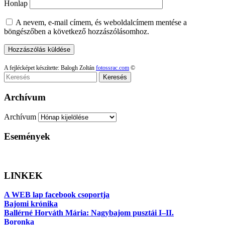
Honlap
A nevem, e-mail címem, és weboldalcímem mentése a
böngészőben a következő hozzászólásomhoz.
A fejlécképet készítette: Balogh Zoltán
fotossrac.com
©
Keresés
Archívum
Archívum
Események
LINKEK
A WEB lap facebook csoportja
Bajomi krónika
Ballérné Horváth Mária: Nagybajom pusztái I–II.
Boronka