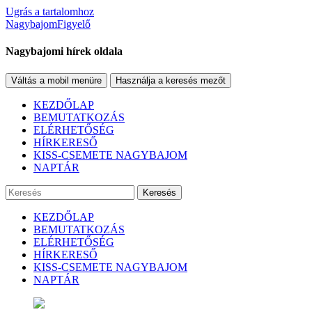
Ugrás a tartalomhoz
NagybajomFigyelő
Nagybajomi hírek oldala
Váltás a mobil menüre
Használja a keresés mezőt
KEZDŐLAP
BEMUTATKOZÁS
ELÉRHETŐSÉG
HÍRKERESŐ
KISS-CSEMETE NAGYBAJOM
NAPTÁR
Keresés
KEZDŐLAP
BEMUTATKOZÁS
ELÉRHETŐSÉG
HÍRKERESŐ
KISS-CSEMETE NAGYBAJOM
NAPTÁR