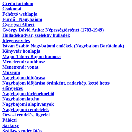
Credo tartalom
Csokonai
Fehértó weblapja
Fürdő - Nagybajom
Gyergyai Albert
György Dávid Anita: Népességtörténet (1783-1949)
Hulladékudvar, szelektív hulladék
Idegenvezetés
Istvan Szabó: Nagybajomi emlékek (Nagybajom Barátainak)
Könyvtár honlapja
Major Tibor: Bajom humora
Menetrend: autóbusz
Menetrend: vonat
Múzeum
Nagybajom időjárása
Nagybajom időjárása óránként, radarkép, kettő hetes
előrejelzés
Nagybajom történelméből
Nagybajom.lap.hu
Nagybajomi alapítványok
Nagybajomi rendeletek
Orvosi rendelés, ügyelet
Pálóczi
Sárközy
Szállás, vendéglátás