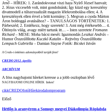
Jenő –
HÍREK: 1. Zarándokvonat viszi haza Nyírő József hanvait;
2. Jézus viccesebb volt, mint gondolnánk; Így küzd egy keresztény
divatmodell a túlszexualizált magazin lélekrombolása ellen; 4. A
keresztények ellen érvel a britt kormány; 5. Megvan a csoda Márton
Áron boldoggá avatásához? –
TANULSÁGOS TÖRTÉNETEK: 1.
Párbeszéd; 2. Emlékezz, hogy szeretek! 3. Ami még értékesebb… 4.
Öltönyös világ, avagy miért tartunk itt… – Isten szeretete
Fromann
Richard
– MESE: Moha bácsi meséi: Igazmondás
Leszkai András –
Humor
Összeállította Kuczkó Katalin –
Rejtvény
Összeállította
Lempach Gabriella –
Damian Stayne
Fotók: Bicskei István
A Credo-t önkéntes adományokból tartják fenn!
CREDO 2012. április
ARCHÍVUM
A friss nagybajomi híreket keresse a a jobb oszlopban lévő
NAGYBAJOM
I ONLINE HÍREK linken!
cikk
CREDO
fotó
Hírek
irodalom
program
Előző
Hétfőn is aranyérem a Somogy megyei Diákolimpia Röplabda