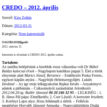
CREDO – 2012. április
Szerző:
Kiss Zoltán
Dátum:
2012-03-31
Kategória:
Nem kategorizált
NAGYBAJOMfigyelő:
2012. március 31.
Interneten is olvasható a CREDO 2012. áprilisi száma.
Tartalom:
Az unióba belépésünk a kisebbik rossz választása volt
Dr Bábel
Balázs kalocsai érsek
– Nagybajom katolikus papjai 5. Élet a török
elnyomás alatt
Marics József, Berzence –
Emlékezés Puska Ferenc,
egykori káplán atyára
–
Nagyböjti élelmiszergyűjtés
Lukáts
Istvánné –
Az ige ereje lelkigyakorlat
Rajkai István
– Anyakönyvi
adatok a plébánián – Csíksomolyói zarándoklat
Jelentkezés
2012.04.20-ig: Ballér Jánosné
06 20 246 32 95
– LELKISÉG : 1.
II. János Pál pápa: Elmélkedés;
2. Cser László: A keresztre feszített;
3. Kerényi Lajos atya: Jézus feltámadt a sírból. – Felhívás
megtérésre
Horváth Jánosné Annuska –
Nagycsütörtökön
Dsida