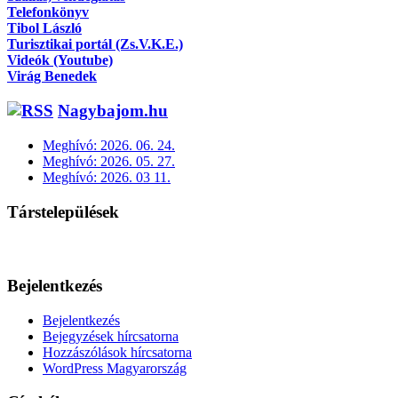
Telefonkönyv
Tibol László
Turisztikai portál (Zs.V.K.E.)
Videók (Youtube)
Virág Benedek
Nagybajom.hu
Meghívó: 2026. 06. 24.
Meghívó: 2026. 05. 27.
Meghívó: 2026. 03 11.
Társtelepülések
Bejelentkezés
Bejelentkezés
Bejegyzések hírcsatorna
Hozzászólások hírcsatorna
WordPress Magyarország