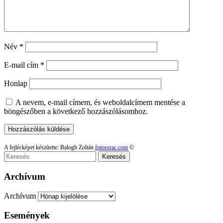
Név
*
E-mail cím
*
Honlap
A nevem, e-mail címem, és weboldalcímem mentése a
böngészőben a következő hozzászólásomhoz.
A fejlécképet készítette: Balogh Zoltán
fotossrac.com
©
Keresés
Archívum
Archívum
Események