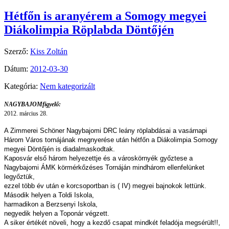
Hétfőn is aranyérem a Somogy megyei
Diákolimpia Röplabda Döntőjén
Szerző:
Kiss Zoltán
Dátum:
2012-03-30
Kategória:
Nem kategorizált
NAGYBAJOMfigyelő:
2012. március 28.
A Zimmerei Schöner Nagybajomi DRC leány röplabdásai a vasárnapi
Három Város tornájának megnyerése után hétfőn a Diákolimpia Somogy
megyei Döntőjén is diadalmaskodtak.
Kaposvár első három helyezettje és a városkörnyék győztese a
Nagybajomi ÁMK körmérkőzéses Tornáján mindhárom ellenfelünket
legyőztük,
ezzel több év után e korcsoportban is ( IV) megyei bajnokok lettünk.
Második helyen a Toldi Iskola,
harmadikon a Berzsenyi Iskola,
negyedik helyen a Toponár végzett.
A siker értékét növeli, hogy a kezdő csapat mindkét feladója megsérült!!,