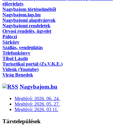
előrejelzés
Nagybajom történelméből
Nagybajom.lap.hu
Nagybajomi alapítványok
Nagybajomi rendeletek
Orvosi rendelés, ügyelet
Pálóczi
Sárközy
Szállás, vendéglátás
Telefonkönyv
Tibol László
Turisztikai portál (Zs.V.K.E.)
Videók (Youtube)
Virág Benedek
Nagybajom.hu
Meghívó: 2026. 06. 24.
Meghívó: 2026. 05. 27.
Meghívó: 2026. 03 11.
Társtelepülések