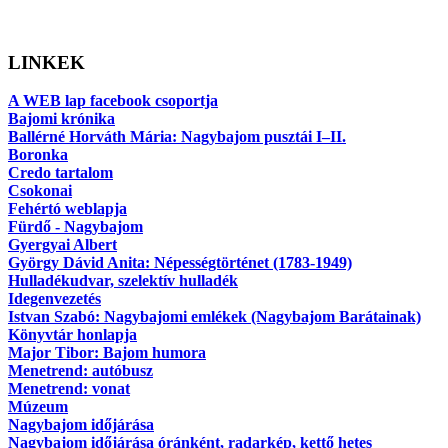
LINKEK
A WEB lap facebook csoportja
Bajomi krónika
Ballérné Horváth Mária: Nagybajom pusztái I–II.
Boronka
Credo tartalom
Csokonai
Fehértó weblapja
Fürdő - Nagybajom
Gyergyai Albert
György Dávid Anita: Népességtörténet (1783-1949)
Hulladékudvar, szelektív hulladék
Idegenvezetés
Istvan Szabó: Nagybajomi emlékek (Nagybajom Barátainak)
Könyvtár honlapja
Major Tibor: Bajom humora
Menetrend: autóbusz
Menetrend: vonat
Múzeum
Nagybajom időjárása
Nagybajom időjárása óránként, radarkép, kettő hetes