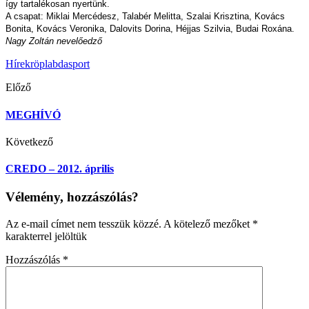
így tartalékosan nyertünk.
A csapat: Miklai Mercédesz, Talabér Melitta, Szalai Krisztina, Kovács
Bonita, Kovács Veronika, Dalovits Dorina, Héjjas Szilvia, Budai Roxána.
Nagy Zoltán nevelőedző
Hírek
röplabda
sport
Előző
MEGHÍVÓ
Következő
CREDO – 2012. április
Vélemény, hozzászólás?
Az e-mail címet nem tesszük közzé.
A kötelező mezőket
*
karakterrel jelöltük
Hozzászólás
*