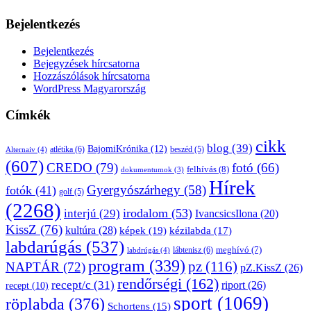
Bejelentkezés
Bejelentkezés
Bejegyzések hírcsatorna
Hozzászólások hírcsatorna
WordPress Magyarország
Címkék
cikk
blog
(39)
BajomiKrónika
(12)
atlétika
(6)
beszéd
(5)
Alternaiv
(4)
(607)
CREDO
(79)
fotó
(66)
felhívás
(8)
dokumentumok
(3)
Hírek
Gyergyószárhegy
(58)
fotók
(41)
golf
(5)
(2268)
irodalom
(53)
interjú
(29)
IvancsicsIlona
(20)
KissZ
(76)
kultúra
(28)
képek
(19)
kézilabda
(17)
labdarúgás
(537)
lábtenisz
(6)
meghívó
(7)
labdrúgás
(4)
program
(339)
pz
(116)
NAPTÁR
(72)
pZ.KissZ
(26)
rendőrségi
(162)
recept/c
(31)
riport
(26)
recept
(10)
sport
(1069)
röplabda
(376)
Schortens
(15)