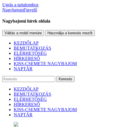
Ugrás a tartalomhoz
NagybajomFigyelő
Nagybajomi hírek oldala
Váltás a mobil menüre
Használja a keresés mezőt
KEZDŐLAP
BEMUTATKOZÁS
ELÉRHETŐSÉG
HÍRKERESŐ
KISS-CSEMETE NAGYBAJOM
NAPTÁR
Keresés
KEZDŐLAP
BEMUTATKOZÁS
ELÉRHETŐSÉG
HÍRKERESŐ
KISS-CSEMETE NAGYBAJOM
NAPTÁR