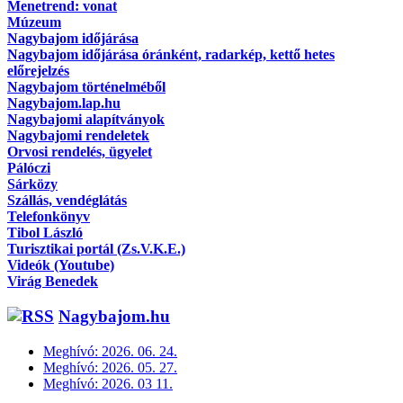
Menetrend: vonat
Múzeum
Nagybajom időjárása
Nagybajom időjárása óránként, radarkép, kettő hetes
előrejelzés
Nagybajom történelméből
Nagybajom.lap.hu
Nagybajomi alapítványok
Nagybajomi rendeletek
Orvosi rendelés, ügyelet
Pálóczi
Sárközy
Szállás, vendéglátás
Telefonkönyv
Tibol László
Turisztikai portál (Zs.V.K.E.)
Videók (Youtube)
Virág Benedek
Nagybajom.hu
Meghívó: 2026. 06. 24.
Meghívó: 2026. 05. 27.
Meghívó: 2026. 03 11.