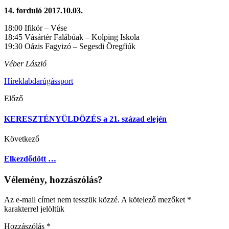
14. forduló 2017.10.03.
18:00 Ifikör – Vése
18:45 Vásártér Falábúak – Kolping Iskola
19:30 Oázis Fagyizó – Segesdi Öregfiúk
Véber László
Hírek
labdarúgás
sport
Előző
KERESZTÉNYÜLDÖZÉS a 21. század elején
Következő
Elkezdődött …
Vélemény, hozzászólás?
Az e-mail címet nem tesszük közzé.
A kötelező mezőket
*
karakterrel jelöltük
Hozzászólás
*