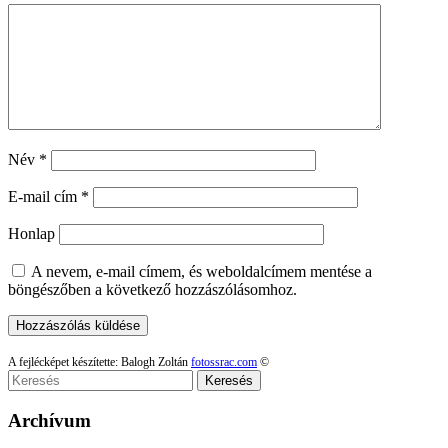
Név
*
E-mail cím
*
Honlap
A nevem, e-mail címem, és weboldalcímem mentése a
böngészőben a következő hozzászólásomhoz.
A fejlécképet készítette: Balogh Zoltán
fotossrac.com
©
Keresés
Archívum