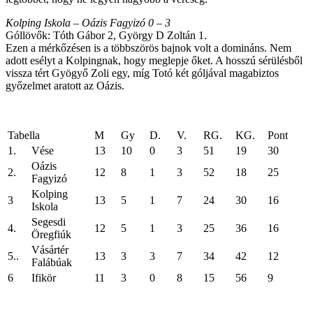
Kolping Iskola – Oázis Fagyizó 0 – 3
Góllövők: Tóth Gábor 2, György D Zoltán 1.
Ezen a mérkőzésen is a többszörös bajnok volt a domináns. Nem
adott esélyt a Kolpingnak, hogy meglepje őket. A hosszú sérülésből
vissza tért Gyögyő Zoli egy, míg Totó két góljával magabiztos
győzelmet aratott az Oázis.
Tabella
M
Gy
D.
V.
RG.
KG.
Pont
1.
Vése
13
10
0
3
51
19
30
Oázis
2.
12
8
1
3
52
18
25
Fagyizó
Kolping
3
13
5
1
7
24
30
16
Iskola
Segesdi
4.
12
5
1
3
25
36
16
Öregfiúk
Vásártér
5..
13
3
3
7
34
42
12
Falábúak
6
Ifikör
11
3
0
8
15
56
9