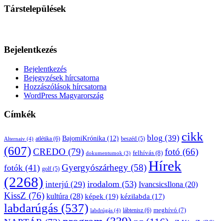
Társtelepülések
Bejelentkezés
Bejelentkezés
Bejegyzések hírcsatorna
Hozzászólások hírcsatorna
WordPress Magyarország
Címkék
cikk
blog
(39)
BajomiKrónika
(12)
atlétika
(6)
beszéd
(5)
Alternaiv
(4)
(607)
CREDO
(79)
fotó
(66)
felhívás
(8)
dokumentumok
(3)
Hírek
Gyergyószárhegy
(58)
fotók
(41)
golf
(5)
(2268)
irodalom
(53)
interjú
(29)
IvancsicsIlona
(20)
KissZ
(76)
kultúra
(28)
képek
(19)
kézilabda
(17)
labdarúgás
(537)
lábtenisz
(6)
meghívó
(7)
labdrúgás
(4)