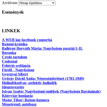
Archívum
Események
LINKEK
A WEB lap facebook csoportja
Bajomi krónika
Ballérné Horváth Mária: Nagybajom pusztái I–II.
Boronka
Credo tartalom
Csokonai
Fehértó weblapja
Fürdő - Nagybajom
Gyergyai Albert
György Dávid Anita: Népességtörténet (1783-1949)
Hulladékudvar, szelektív hulladék
Idegenvezetés
Istvan Szabó: Nagybajomi emlékek (Nagybajom Barátainak)
Könyvtár honlapja
Major Tibor: Bajom humora
Menetrend: autóbusz