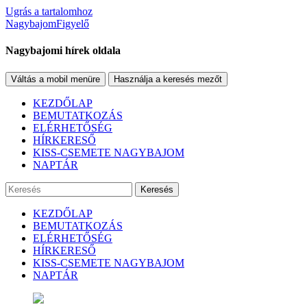
Ugrás a tartalomhoz
NagybajomFigyelő
Nagybajomi hírek oldala
Váltás a mobil menüre
Használja a keresés mezőt
KEZDŐLAP
BEMUTATKOZÁS
ELÉRHETŐSÉG
HÍRKERESŐ
KISS-CSEMETE NAGYBAJOM
NAPTÁR
Keresés
KEZDŐLAP
BEMUTATKOZÁS
ELÉRHETŐSÉG
HÍRKERESŐ
KISS-CSEMETE NAGYBAJOM
NAPTÁR