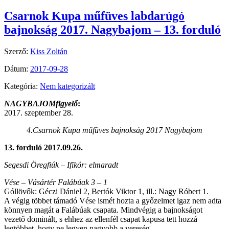
Csarnok Kupa műfüves labdarúgó
bajnokság 2017. Nagybajom – 13. forduló
Szerző:
Kiss Zoltán
Dátum:
2017-09-28
Kategória:
Nem kategorizált
NAGYBAJOMfigyelő
:
2017. szeptember 28.
4.Csarnok Kupa műfüves bajnokság 2017 Nagybajom
13. forduló 2017.09.26.
Segesdi Öregfiúk – Ifikör: elmaradt
Vése – Vásártér Falábúak 3 – 1
Góllövők: Géczi Dániel 2, Bertók Viktor 1, ill.: Nagy Róbert 1.
A végig többet támadó Vése ismét hozta a győzelmet igaz nem adta
könnyen magát a Falábúak csapata. Mindvégig a bajnokságot
vezető dominált, s ehhez az ellenfél csapat kapusa tett hozzá
legtöbbet, hogy ne legyen nagyobb a vereség.