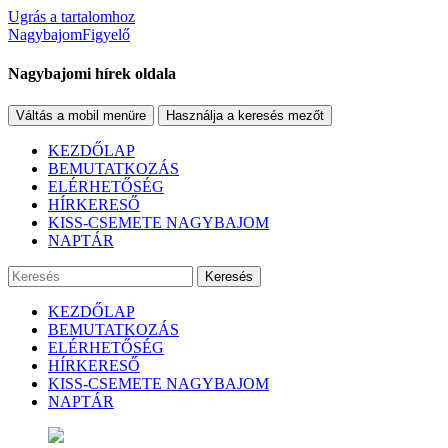
Ugrás a tartalomhoz
NagybajomFigyelő
Nagybajomi hírek oldala
Váltás a mobil menüre
Használja a keresés mezőt
KEZDŐLAP
BEMUTATKOZÁS
ELÉRHETŐSÉG
HÍRKERESŐ
KISS-CSEMETE NAGYBAJOM
NAPTÁR
Keresés
KEZDŐLAP
BEMUTATKOZÁS
ELÉRHETŐSÉG
HÍRKERESŐ
KISS-CSEMETE NAGYBAJOM
NAPTÁR