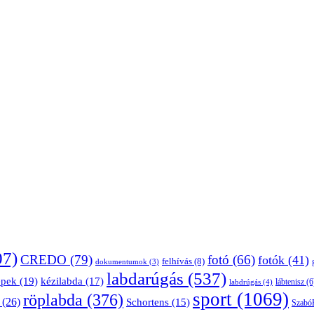
07)
CREDO
(79)
fotó
(66)
fotók
(41)
felhívás
(8)
dokumentumok
(3)
labdarúgás
(537)
épek
(19)
kézilabda
(17)
lábtenisz
(6
labdrúgás
(4)
sport
(1069)
röplabda
(376)
(26)
Schortens
(15)
Szabó