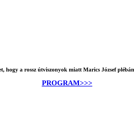
ket, hogy a rossz útviszonyok miatt Marics József plébá
PROGRAM>>>