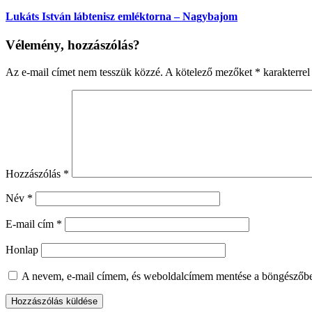
Lukáts István lábtenisz emléktorna – Nagybajom
Vélemény, hozzászólás?
Az e-mail címet nem tesszük közzé.
A kötelező mezőket
*
karakterrel 
Hozzászólás
*
Név
*
E-mail cím
*
Honlap
A nevem, e-mail címem, és weboldalcímem mentése a böngészőb