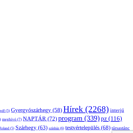
Hírek
(2268)
Gyergyószárhegy
(58)
interjú
golf
(5)
program
(339)
pz
(116)
NAPTÁR
(72)
)
meghívó
(7)
Szárhegy
(63)
testvértelepülés
(68)
társastánc
Roland
(5)
színház
(6)