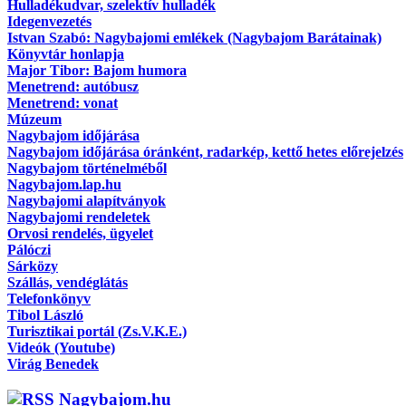
Hulladékudvar, szelektív hulladék
Idegenvezetés
Istvan Szabó: Nagybajomi emlékek (Nagybajom Barátainak)
Könyvtár honlapja
Major Tibor: Bajom humora
Menetrend: autóbusz
Menetrend: vonat
Múzeum
Nagybajom időjárása
Nagybajom időjárása óránként, radarkép, kettő hetes előrejelzés
Nagybajom történelméből
Nagybajom.lap.hu
Nagybajomi alapítványok
Nagybajomi rendeletek
Orvosi rendelés, ügyelet
Pálóczi
Sárközy
Szállás, vendéglátás
Telefonkönyv
Tibol László
Turisztikai portál (Zs.V.K.E.)
Videók (Youtube)
Virág Benedek
Nagybajom.hu