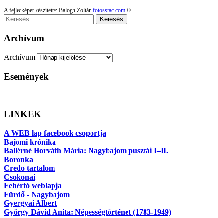
A fejlécképet készítette: Balogh Zoltán
fotossrac.com
©
Keresés
Archívum
Archívum
Események
LINKEK
A WEB lap facebook csoportja
Bajomi krónika
Ballérné Horváth Mária: Nagybajom pusztái I–II.
Boronka
Credo tartalom
Csokonai
Fehértó weblapja
Fürdő - Nagybajom
Gyergyai Albert
György Dávid Anita: Népességtörténet (1783-1949)