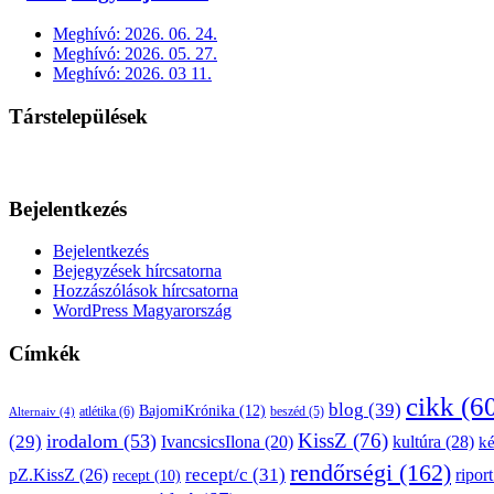
Meghívó: 2026. 06. 24.
Meghívó: 2026. 05. 27.
Meghívó: 2026. 03 11.
Társtelepülések
Bejelentkezés
Bejelentkezés
Bejegyzések hírcsatorna
Hozzászólások hírcsatorna
WordPress Magyarország
Címkék
cikk
(6
blog
(39)
BajomiKrónika
(12)
atlétika
(6)
beszéd
(5)
Alternaiv
(4)
KissZ
(76)
irodalom
(53)
(29)
kultúra
(28)
IvancsicsIlona
(20)
k
rendőrségi
(162)
pZ.KissZ
(26)
recept/c
(31)
riport
recept
(10)