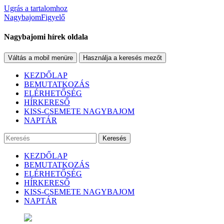
Ugrás a tartalomhoz
NagybajomFigyelő
Nagybajomi hírek oldala
Váltás a mobil menüre
Használja a keresés mezőt
KEZDŐLAP
BEMUTATKOZÁS
ELÉRHETŐSÉG
HÍRKERESŐ
KISS-CSEMETE NAGYBAJOM
NAPTÁR
Keresés
KEZDŐLAP
BEMUTATKOZÁS
ELÉRHETŐSÉG
HÍRKERESŐ
KISS-CSEMETE NAGYBAJOM
NAPTÁR