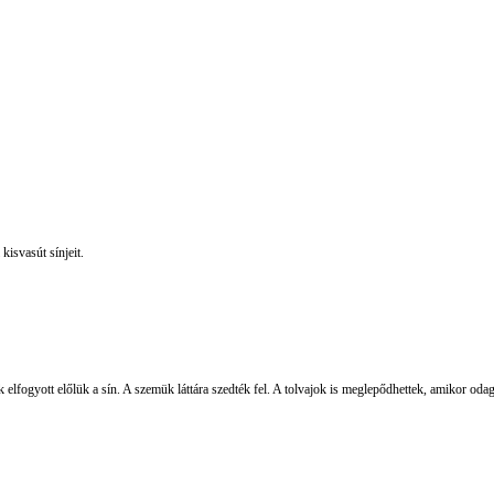
kisvasút sínjeit.
fogyott előlük a sín. A szemük láttára szedték fel. A tolvajok is meglepődhettek, amikor odagu