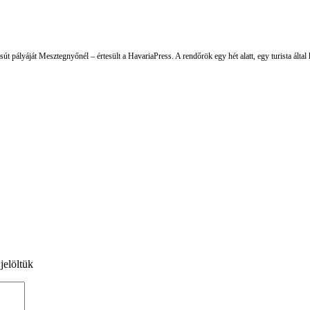
vasút pályáját Mesztegnyőnél – értesült a HavariaPress. A rendőrök egy hét alatt, egy turista álta
jelöltük