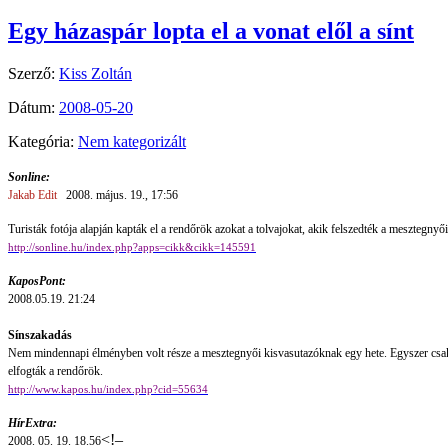
Egy házaspár lopta el a vonat elől a sínt
Szerző:
Kiss Zoltán
Dátum:
2008-05-20
Kategória:
Nem kategorizált
Sonline:
Jakab Edit
2008. május. 19., 17:56
Turisták fotója alapján kapták el a rendőrök azokat a tolvajokat, akik felszedték a mesztegnyői 
http://sonline.hu/index.php?apps=cikk&cikk=145591
KaposPont:
2008.05.19. 21:24
Sínszakadás
Nem mindennapi élményben volt része a mesztegnyői kisvasutazóknak egy hete. Egyszer csak el
elfogták a rendőrök.
http://www.kapos.hu/index.php?cid=55634
HírExtra:
<!–
2008. 05. 19. 18.56