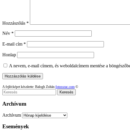
Hozzászólás
*
Név
*
E-mail cím
*
Honlap
A nevem, e-mail címem, és weboldalcímem mentése a böngészőb
A fejlécképet készítette: Balogh Zoltán
fotossrac.com
©
Keresés
Archívum
Archívum
Események