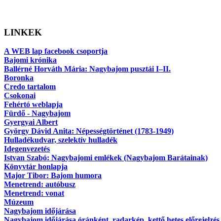
LINKEK
A WEB lap facebook csoportja
Bajomi krónika
Ballérné Horváth Mária: Nagybajom pusztái I–II.
Boronka
Credo tartalom
Csokonai
Fehértó weblapja
Fürdő - Nagybajom
Gyergyai Albert
György Dávid Anita: Népességtörténet (1783-1949)
Hulladékudvar, szelektív hulladék
Idegenvezetés
Istvan Szabó: Nagybajomi emlékek (Nagybajom Barátainak)
Könyvtár honlapja
Major Tibor: Bajom humora
Menetrend: autóbusz
Menetrend: vonat
Múzeum
Nagybajom időjárása
Nagybajom időjárása óránként, radarkép, kettő hetes előrejelzés