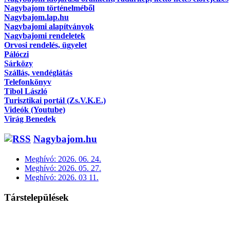
Nagybajom történelméből
Nagybajom.lap.hu
Nagybajomi alapítványok
Nagybajomi rendeletek
Orvosi rendelés, ügyelet
Pálóczi
Sárközy
Szállás, vendéglátás
Telefonkönyv
Tibol László
Turisztikai portál (Zs.V.K.E.)
Videók (Youtube)
Virág Benedek
Nagybajom.hu
Meghívó: 2026. 06. 24.
Meghívó: 2026. 05. 27.
Meghívó: 2026. 03 11.
Társtelepülések