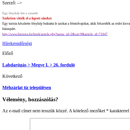
Szerző: –>
Egy fénykép lett a vesztük
Szekéren vitték el a lopott síneket
Egy turista készítette fénykép buktatta le azokat a fémtolvajokat, akik felszedték az erdei kis
házaspárt.
http://www.hirextra.hu/hirek/article.php?menu_id=2&cat=9&article_id=71647
Hírek
rendőrségi
Előző
Labdarúgás > Megye I. > 26. forduló
Következő
Méhzárlat tíz településen
Vélemény, hozzászólás?
Az e-mail címet nem tesszük közzé.
A kötelező mezőket
*
karakterrel 