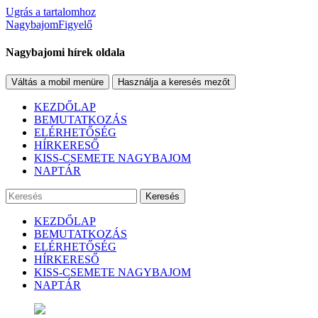
Ugrás a tartalomhoz
NagybajomFigyelő
Nagybajomi hírek oldala
Váltás a mobil menüre
Használja a keresés mezőt
KEZDŐLAP
BEMUTATKOZÁS
ELÉRHETŐSÉG
HÍRKERESŐ
KISS-CSEMETE NAGYBAJOM
NAPTÁR
Keresés
KEZDŐLAP
BEMUTATKOZÁS
ELÉRHETŐSÉG
HÍRKERESŐ
KISS-CSEMETE NAGYBAJOM
NAPTÁR