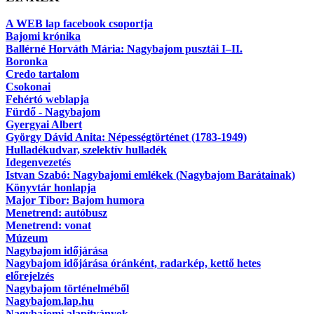
A WEB lap facebook csoportja
Bajomi krónika
Ballérné Horváth Mária: Nagybajom pusztái I–II.
Boronka
Credo tartalom
Csokonai
Fehértó weblapja
Fürdő - Nagybajom
Gyergyai Albert
György Dávid Anita: Népességtörténet (1783-1949)
Hulladékudvar, szelektív hulladék
Idegenvezetés
Istvan Szabó: Nagybajomi emlékek (Nagybajom Barátainak)
Könyvtár honlapja
Major Tibor: Bajom humora
Menetrend: autóbusz
Menetrend: vonat
Múzeum
Nagybajom időjárása
Nagybajom időjárása óránként, radarkép, kettő hetes
előrejelzés
Nagybajom történelméből
Nagybajom.lap.hu
Nagybajomi alapítványok