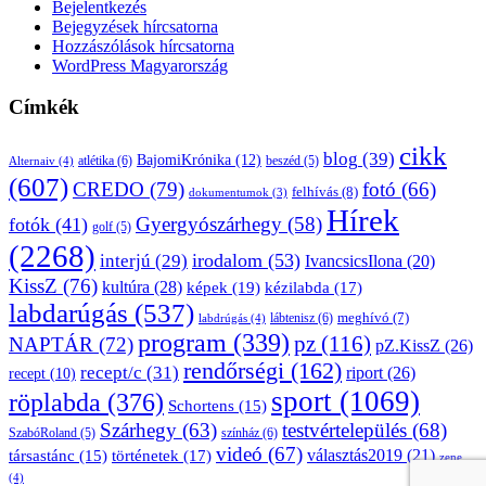
Bejelentkezés
Bejegyzések hírcsatorna
Hozzászólások hírcsatorna
WordPress Magyarország
Címkék
cikk
blog
(39)
BajomiKrónika
(12)
atlétika
(6)
beszéd
(5)
Alternaiv
(4)
(607)
CREDO
(79)
fotó
(66)
felhívás
(8)
dokumentumok
(3)
Hírek
Gyergyószárhegy
(58)
fotók
(41)
golf
(5)
(2268)
irodalom
(53)
interjú
(29)
IvancsicsIlona
(20)
KissZ
(76)
kultúra
(28)
képek
(19)
kézilabda
(17)
labdarúgás
(537)
lábtenisz
(6)
meghívó
(7)
labdrúgás
(4)
program
(339)
pz
(116)
NAPTÁR
(72)
pZ.KissZ
(26)
rendőrségi
(162)
recept/c
(31)
riport
(26)
recept
(10)
sport
(1069)
röplabda
(376)
Schortens
(15)
Szárhegy
(63)
testvértelepülés
(68)
SzabóRoland
(5)
színház
(6)
videó
(67)
választás2019
(21)
társastánc
(15)
történetek
(17)
zene
(4)