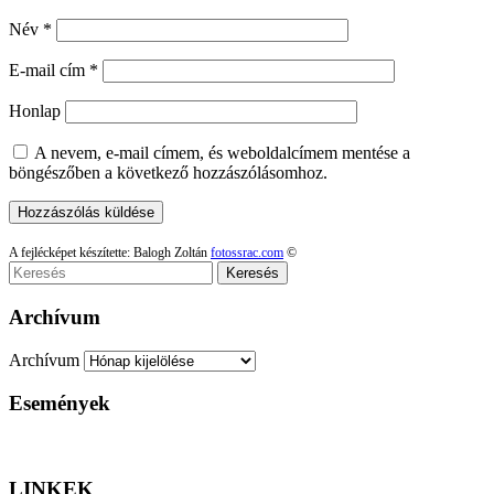
Név
*
E-mail cím
*
Honlap
A nevem, e-mail címem, és weboldalcímem mentése a
böngészőben a következő hozzászólásomhoz.
A fejlécképet készítette: Balogh Zoltán
fotossrac.com
©
Keresés
Archívum
Archívum
Események
LINKEK