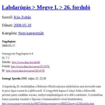
Labdarúgás > Megye I. > 26. forduló
Szerző:
Kiss Zoltán
Dátum:
2008-05-18
Kategória:
Nem kategorizált
Nagybajom:
2008-05-17.
Somogyvár-Nagybajom 4-4
Ifi: 7-1
Tabella:
http://www.slasz.hu/tabell/
Felnőtt
:
http://www.slasz.hu/csapat/25/1476/
Ifi:
/
http://www.slasz.hu/csapat/26/1476
Somogy Sportla:
2008. május 23. 23:20
A bajnokság 26. fordulójában a Böhönye-Mezőcsokonya mérkőzésen nem kevesebb mint
öt piros lapot osztott ki a játékvezető. A Lengyeltóti kapusa Csányi Attila a kilencedik
percben jutott a kiállítás sorsára, mellyel tulajdonképpen el is dőlt a mérkőzés. A fordulóban
fontos pontokat veszített a Tapsony a bentmaradásért vívott küzdelemben.
http://www.somogysportja.hu/0607/labdarugas/megye/080523megye126fordulo.htm