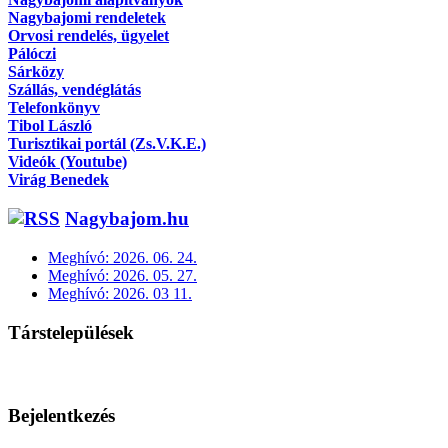
Nagybajomi rendeletek
Orvosi rendelés, ügyelet
Pálóczi
Sárközy
Szállás, vendéglátás
Telefonkönyv
Tibol László
Turisztikai portál (Zs.V.K.E.)
Videók (Youtube)
Virág Benedek
Nagybajom.hu
Meghívó: 2026. 06. 24.
Meghívó: 2026. 05. 27.
Meghívó: 2026. 03 11.
Társtelepülések
Bejelentkezés