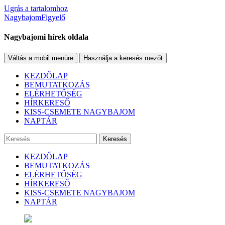
Ugrás a tartalomhoz
NagybajomFigyelő
Nagybajomi hírek oldala
Váltás a mobil menüre
Használja a keresés mezőt
KEZDŐLAP
BEMUTATKOZÁS
ELÉRHETŐSÉG
HÍRKERESŐ
KISS-CSEMETE NAGYBAJOM
NAPTÁR
Keresés
KEZDŐLAP
BEMUTATKOZÁS
ELÉRHETŐSÉG
HÍRKERESŐ
KISS-CSEMETE NAGYBAJOM
NAPTÁR