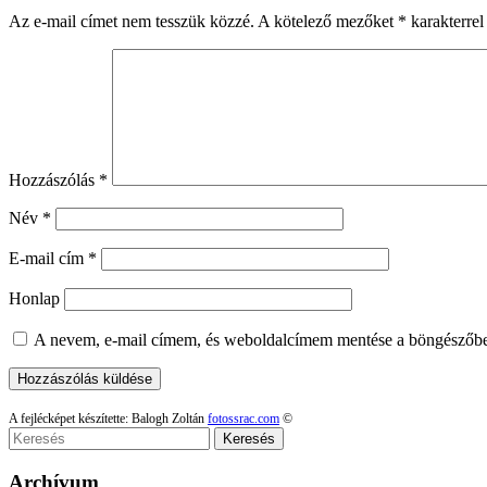
Az e-mail címet nem tesszük közzé.
A kötelező mezőket
*
karakterrel 
Hozzászólás
*
Név
*
E-mail cím
*
Honlap
A nevem, e-mail címem, és weboldalcímem mentése a böngészőb
A fejlécképet készítette: Balogh Zoltán
fotossrac.com
©
Keresés
Archívum