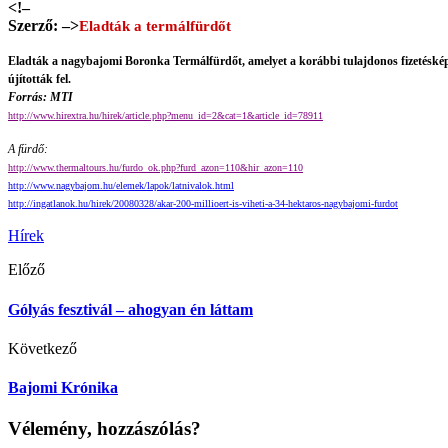
<!–
Szerző: –>
Eladták a termálfürdőt
Eladták a nagybajomi Boronka Termálfürdőt, amelyet a korábbi tulajdonos fizetésképte
újították fel.
Forrás: MTI
http://www.hirextra.hu/hirek/article.php?menu_id=2&cat=1&article_id=78911
A fürdő:
http://www.thermaltours.hu/furdo_ok.php?furd_azon=110&hir_azon=110
http://www.nagybajom.hu/elemek/lapok/latnivalok.html
http://ingatlanok.hu/hirek/20080328/akar-200-millioert-is-viheti-a-34-hektaros-nagybajomi-furdot
Hírek
Előző
Gólyás fesztivál – ahogyan én láttam
Következő
Bajomi Krónika
Vélemény, hozzászólás?