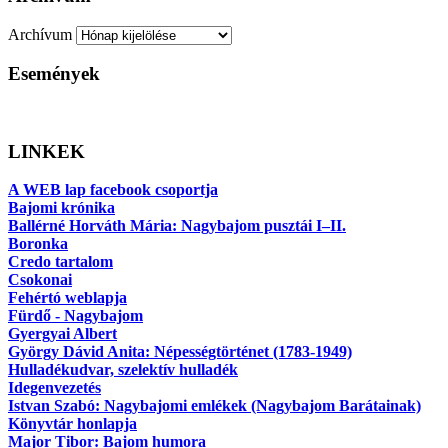
Archívum
Események
LINKEK
A WEB lap facebook csoportja
Bajomi krónika
Ballérné Horváth Mária: Nagybajom pusztái I–II.
Boronka
Credo tartalom
Csokonai
Fehértó weblapja
Fürdő - Nagybajom
Gyergyai Albert
György Dávid Anita: Népességtörténet (1783-1949)
Hulladékudvar, szelektív hulladék
Idegenvezetés
Istvan Szabó: Nagybajomi emlékek (Nagybajom Barátainak)
Könyvtár honlapja
Major Tibor: Bajom humora