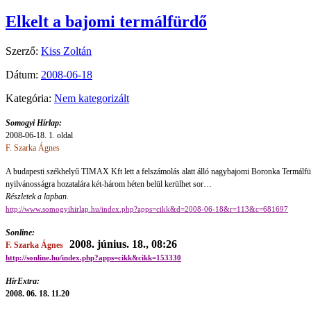
Elkelt a bajomi termálfürdő
Szerző:
Kiss Zoltán
Dátum:
2008-06-18
Kategória:
Nem kategorizált
Somogyi Hírlap:
2008-06-18. 1. oldal
F. Szarka Ágnes
A budapesti székhelyű TIMAX Kft lett a felszámolás alatt álló nagybajomi Boronka Termálfüd
nyilvánosságra hozatalára két-három héten belül kerülhet sor…
Részletek a lapban.
http://www.somogyihirlap.hu/index.php?apps=cikk&d=2008-06-18&r=113&c=681697
Sonline:
2008. június. 18., 08:26
F. Szarka Ágnes
http://sonline.hu/index.php?apps=cikk&cikk=153330
HírExtra:
2008. 06. 18. 11.20