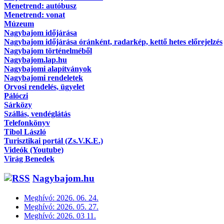
Menetrend: autóbusz
Menetrend: vonat
Múzeum
Nagybajom időjárása
Nagybajom időjárása óránként, radarkép, kettő hetes előrejelzés
Nagybajom történelméből
Nagybajom.lap.hu
Nagybajomi alapítványok
Nagybajomi rendeletek
Orvosi rendelés, ügyelet
Pálóczi
Sárközy
Szállás, vendéglátás
Telefonkönyv
Tibol László
Turisztikai portál (Zs.V.K.E.)
Videók (Youtube)
Virág Benedek
Nagybajom.hu
Meghívó: 2026. 06. 24.
Meghívó: 2026. 05. 27.
Meghívó: 2026. 03 11.