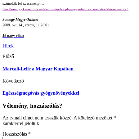
számolták fel az eseményt…
http://somogy.katasztrofavedelem.hu/index.php?pageid=hirek_reszletek&hirazon=1723
Somogy Megye Online:
2009. okt. 14., szerda, 11.28.01
Jó nagy vihar
Hírek
Előző
Marcali-Lelle a Magyar Kupában
Következő
Egészségmegóvás gyógynövényekkel
Vélemény, hozzászólás?
Az e-mail címet nem tesszük közzé.
A kötelező mezőket
*
karakterrel jelöltük
Hozzászólás
*