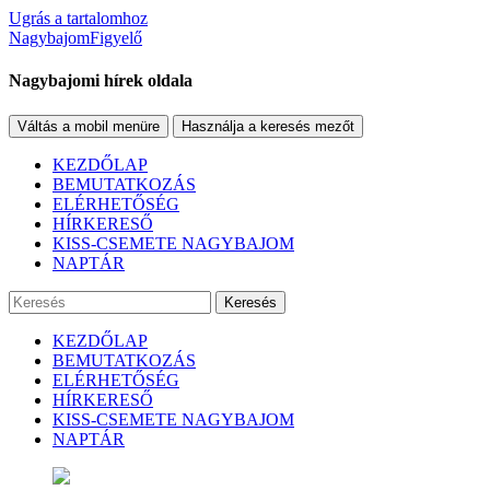
Ugrás a tartalomhoz
NagybajomFigyelő
Nagybajomi hírek oldala
Váltás a mobil menüre
Használja a keresés mezőt
KEZDŐLAP
BEMUTATKOZÁS
ELÉRHETŐSÉG
HÍRKERESŐ
KISS-CSEMETE NAGYBAJOM
NAPTÁR
Keresés
KEZDŐLAP
BEMUTATKOZÁS
ELÉRHETŐSÉG
HÍRKERESŐ
KISS-CSEMETE NAGYBAJOM
NAPTÁR