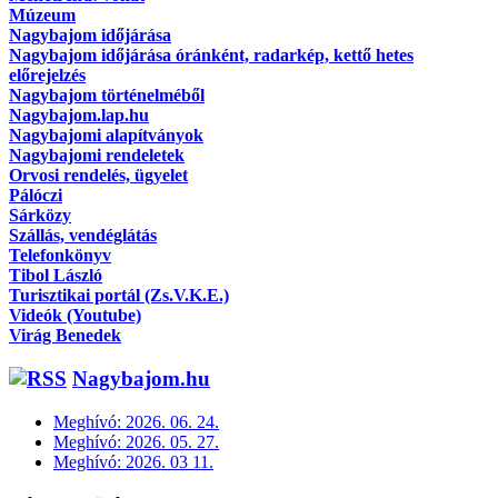
Múzeum
Nagybajom időjárása
Nagybajom időjárása óránként, radarkép, kettő hetes
előrejelzés
Nagybajom történelméből
Nagybajom.lap.hu
Nagybajomi alapítványok
Nagybajomi rendeletek
Orvosi rendelés, ügyelet
Pálóczi
Sárközy
Szállás, vendéglátás
Telefonkönyv
Tibol László
Turisztikai portál (Zs.V.K.E.)
Videók (Youtube)
Virág Benedek
Nagybajom.hu
Meghívó: 2026. 06. 24.
Meghívó: 2026. 05. 27.
Meghívó: 2026. 03 11.