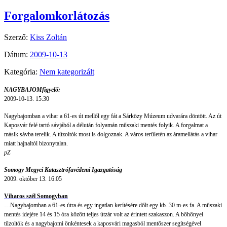
Forgalomkorlátozás
Szerző:
Kiss Zoltán
Dátum:
2009-10-13
Kategória:
Nem kategorizált
NAGYBAJOMfigyelő:
2009-10-13. 15:30
Nagybajomban a vihar a 61-es út mellől egy fát a Sárközy Múzeum udvarára döntött. Az út
Kaposvár felé tartó sávjából a délután folyamán műszaki mentés folyik. A forgalmat a
másik sávba terelik. A tűzoltók most is dolgoznak. A város területén az áramellátás a vihar
miatt hajnaltól bizonytalan.
pZ
Somogy Megyei Katasztrófavédemi Igazgatóság
2009. október 13. 16:05
Viharos szél Somogyban
…Nagybajomban a 61-es útra és egy ingatlan kerítésére dőlt egy kb. 30 m-es fa. A műszaki
mentés idejére 14 és 15 óra között teljes útzár volt az érintett szakaszon. A böhönyei
tűzoltók és a nagybajomi önkéntesek a kaposvári magasból mentőszer segítségével