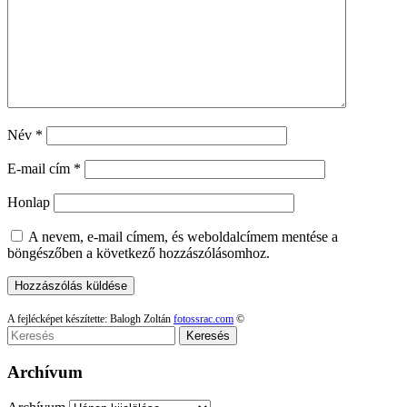
Név
*
E-mail cím
*
Honlap
A nevem, e-mail címem, és weboldalcímem mentése a
böngészőben a következő hozzászólásomhoz.
A fejlécképet készítette: Balogh Zoltán
fotossrac.com
©
Keresés
Archívum