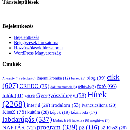
Társtelepülések
Bejelentkezés
Bejelentkezés
Bejegyzések hírcsatorna
Hozzászólások hírcsatorna
WordPress Magyarország
Címkék
cikk
blog
(39)
BajomiKrónika
(12)
atlétika
(6)
beszéd
(5)
Alternaiv
(4)
(607)
CREDO
(79)
fotó
(66)
felhívás
(8)
dokumentumok
(3)
Hírek
Gyergyószárhegy
(58)
fotók
(41)
golf
(5)
(2268)
irodalom
(53)
interjú
(29)
IvancsicsIlona
(20)
KissZ
(76)
kultúra
(28)
képek
(19)
kézilabda
(17)
labdarúgás
(537)
lábtenisz
(6)
meghívó
(7)
labdrúgás
(4)
program
(339)
pz
(116)
NAPTÁR
(72)
pZ.KissZ
(26)