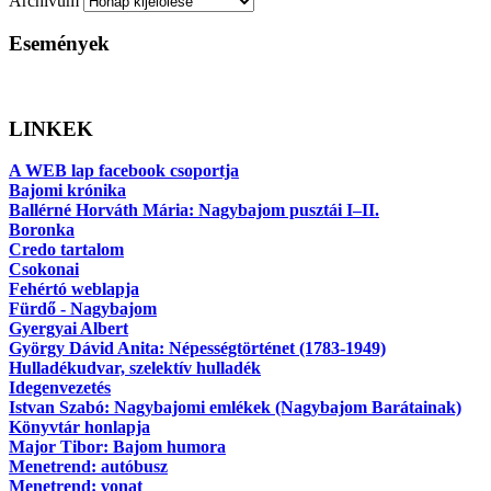
Archívum
Események
LINKEK
A WEB lap facebook csoportja
Bajomi krónika
Ballérné Horváth Mária: Nagybajom pusztái I–II.
Boronka
Credo tartalom
Csokonai
Fehértó weblapja
Fürdő - Nagybajom
Gyergyai Albert
György Dávid Anita: Népességtörténet (1783-1949)
Hulladékudvar, szelektív hulladék
Idegenvezetés
Istvan Szabó: Nagybajomi emlékek (Nagybajom Barátainak)
Könyvtár honlapja
Major Tibor: Bajom humora
Menetrend: autóbusz
Menetrend: vonat