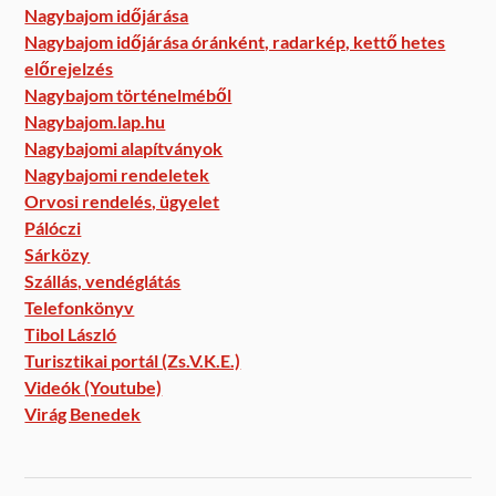
Nagybajom időjárása
Nagybajom időjárása óránként, radarkép, kettő hetes
előrejelzés
Nagybajom történelméből
Nagybajom.lap.hu
Nagybajomi alapítványok
Nagybajomi rendeletek
Orvosi rendelés, ügyelet
Pálóczi
Sárközy
Szállás, vendéglátás
Telefonkönyv
Tibol László
Turisztikai portál (Zs.V.K.E.)
Videók (Youtube)
Virág Benedek