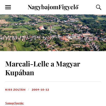
NagybajomFigyelő
Marcali-Lelle a Magyar
Kupában
KISS ZOLTÁN
2009-10-12
SomogySportja: