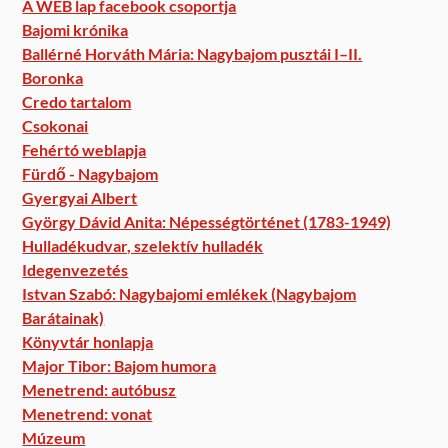
A WEB lap facebook csoportja
Bajomi krónika
Ballérné Horváth Mária: Nagybajom pusztái I–II.
Boronka
Credo tartalom
Csokonai
Fehértó weblapja
Fürdő - Nagybajom
Gyergyai Albert
György Dávid Anita: Népességtörténet (1783-1949)
Hulladékudvar, szelektív hulladék
Idegenvezetés
Istvan Szabó: Nagybajomi emlékek (Nagybajom
Barátainak)
Könyvtár honlapja
Major Tibor: Bajom humora
Menetrend: autóbusz
Menetrend: vonat
Múzeum