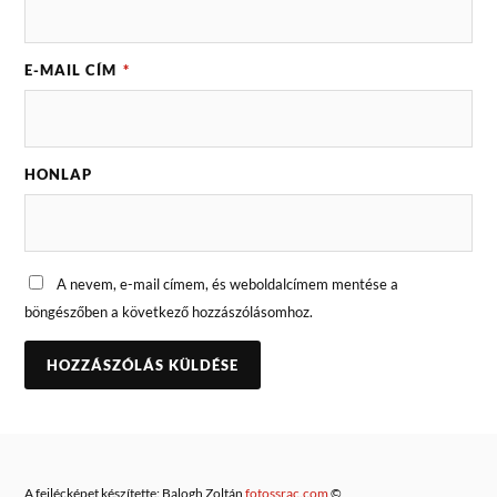
E-MAIL CÍM
*
HONLAP
A nevem, e-mail címem, és weboldalcímem mentése a
böngészőben a következő hozzászólásomhoz.
A fejlécképet készítette: Balogh Zoltán
fotossrac.com
©