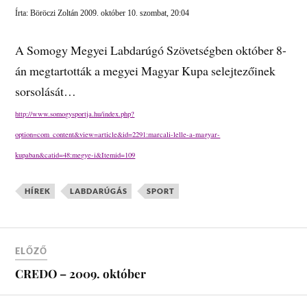
Írta: Böröczi Zoltán 2009. október 10. szombat, 20:04
A Somogy Megyei Labdarúgó Szövetségben október 8-
án megtartották a megyei Magyar Kupa selejtezőinek
sorsolását…
http://www.somogysportja.hu/index.php?
option=com_content&view=article&id=2291:marcali-lelle-a-magyar-
kupaban&catid=48:megye-i&Itemid=109
HÍREK
LABDARÚGÁS
SPORT
ELŐZŐ
CREDO – 2009. október