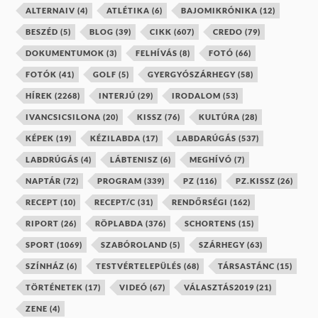
ALTERNAIV
(4)
ATLÉTIKA
(6)
BAJOMIKRÓNIKA
(12)
BESZÉD
(5)
BLOG
(39)
CIKK
(607)
CREDO
(79)
DOKUMENTUMOK
(3)
FELHÍVÁS
(8)
FOTÓ
(66)
FOTÓK
(41)
GOLF
(5)
GYERGYÓSZÁRHEGY
(58)
HÍREK
(2268)
INTERJÚ
(29)
IRODALOM
(53)
IVANCSICSILONA
(20)
KISSZ
(76)
KULTÚRA
(28)
KÉPEK
(19)
KÉZILABDA
(17)
LABDARÚGÁS
(537)
LABDRÚGÁS
(4)
LÁBTENISZ
(6)
MEGHÍVÓ
(7)
NAPTÁR
(72)
PROGRAM
(339)
PZ
(116)
PZ.KISSZ
(26)
RECEPT
(10)
RECEPT/C
(31)
RENDŐRSÉGI
(162)
RIPORT
(26)
RÖPLABDA
(376)
SCHORTENS
(15)
SPORT
(1069)
SZABÓROLAND
(5)
SZÁRHEGY
(63)
SZÍNHÁZ
(6)
TESTVÉRTELEPÜLÉS
(68)
TÁRSASTÁNC
(15)
TÖRTÉNETEK
(17)
VIDEÓ
(67)
VÁLASZTÁS2019
(21)
ZENE
(4)