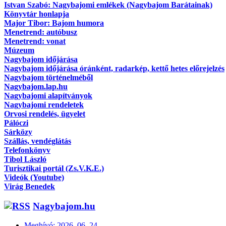
Istvan Szabó: Nagybajomi emlékek (Nagybajom Barátainak)
Könyvtár honlapja
Major Tibor: Bajom humora
Menetrend: autóbusz
Menetrend: vonat
Múzeum
Nagybajom időjárása
Nagybajom időjárása óránként, radarkép, kettő hetes előrejelzés
Nagybajom történelméből
Nagybajom.lap.hu
Nagybajomi alapítványok
Nagybajomi rendeletek
Orvosi rendelés, ügyelet
Pálóczi
Sárközy
Szállás, vendéglátás
Telefonkönyv
Tibol László
Turisztikai portál (Zs.V.K.E.)
Videók (Youtube)
Virág Benedek
Nagybajom.hu
Meghívó: 2026. 06. 24.