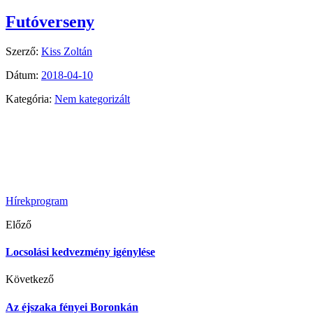
Futóverseny
Szerző:
Kiss Zoltán
Dátum:
2018-04-10
Kategória:
Nem kategorizált
Hírek
program
Előző
Locsolási kedvezmény igénylése
Következő
Az éjszaka fényei Boronkán