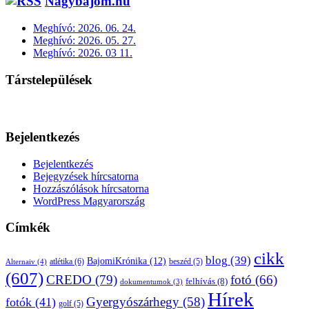
Nagybajom.hu
Meghívó: 2026. 06. 24.
Meghívó: 2026. 05. 27.
Meghívó: 2026. 03 11.
Társtelepülések
Bejelentkezés
Bejelentkezés
Bejegyzések hírcsatorna
Hozzászólások hírcsatorna
WordPress Magyarország
Címkék
cikk
blog
(39)
BajomiKrónika
(12)
atlétika
(6)
beszéd
(5)
Alternaiv
(4)
(607)
CREDO
(79)
fotó
(66)
felhívás
(8)
dokumentumok
(3)
Hírek
Gyergyószárhegy
(58)
fotók
(41)
golf
(5)