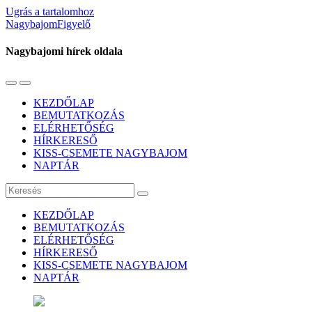
Ugrás a tartalomhoz
NagybajomFigyelő
Nagybajomi hírek oldala
Váltás
Használja
a
a
KEZDŐLAP
mobil
keresés
BEMUTATKOZÁS
menüre
mezőt
ELÉRHETŐSÉG
HÍRKERESŐ
KISS-CSEMETE NAGYBAJOM
NAPTÁR
Keresés
KEZDŐLAP
BEMUTATKOZÁS
ELÉRHETŐSÉG
HÍRKERESŐ
KISS-CSEMETE NAGYBAJOM
NAPTÁR