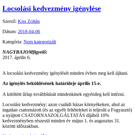
Locsolási kedvezmény igénylése
Szerző:
Kiss Zoltán
Dátum:
2018-04-06
Kategória:
Nem kategorizált
NAGYBAJOMfigyelő:
2017. április 6.
A locsolási kedvezmény igénylését minden évben meg kell újítani.
Az igénylés beküldésének határideje április 15-e.
A kitöltött űrlap továbbítását mindenkinek egyénileg kell intézni.
Locsolási kedvezmény: azon családi házas környékeken, ahol az
ingatlan csatornázott (és az egyéb feltételeket is teljesíti a Fogyasztó)
a nyújtott CSATORNASZOLGÁLTATÁS díjából 10%
kedvezményben részesül minden év május 1. és augusztus 31.
közötti időszakban.