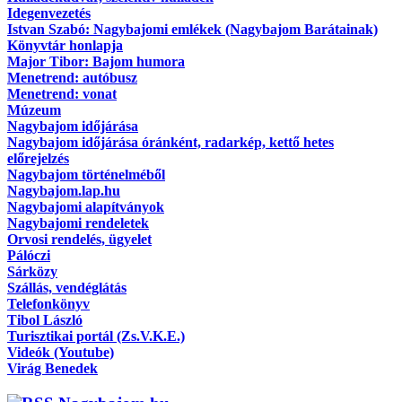
Idegenvezetés
Istvan Szabó: Nagybajomi emlékek (Nagybajom Barátainak)
Könyvtár honlapja
Major Tibor: Bajom humora
Menetrend: autóbusz
Menetrend: vonat
Múzeum
Nagybajom időjárása
Nagybajom időjárása óránként, radarkép, kettő hetes
előrejelzés
Nagybajom történelméből
Nagybajom.lap.hu
Nagybajomi alapítványok
Nagybajomi rendeletek
Orvosi rendelés, ügyelet
Pálóczi
Sárközy
Szállás, vendéglátás
Telefonkönyv
Tibol László
Turisztikai portál (Zs.V.K.E.)
Videók (Youtube)
Virág Benedek