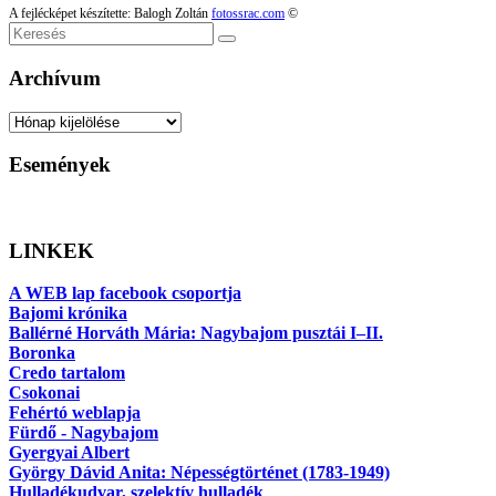
A fejlécképet készítette: Balogh Zoltán
fotossrac.com
©
Keresés
Archívum
Archívum
Események
LINKEK
A WEB lap facebook csoportja
Bajomi krónika
Ballérné Horváth Mária: Nagybajom pusztái I–II.
Boronka
Credo tartalom
Csokonai
Fehértó weblapja
Fürdő - Nagybajom
Gyergyai Albert
György Dávid Anita: Népességtörténet (1783-1949)
Hulladékudvar, szelektív hulladék