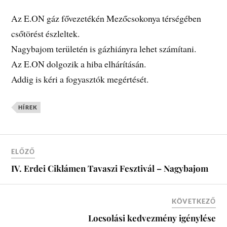
Az E.ON gáz fővezetékén Mezőcsokonya térségében
csőtörést észleltek.
Nagybajom területén is gázhiányra lehet számítani.
Az E.ON dolgozik a hiba elhárításán.
Addig is kéri a fogyasztók megértését.
HÍREK
ELŐZŐ
IV. Erdei Ciklámen Tavaszi Fesztivál – Nagybajom
KÖVETKEZŐ
Locsolási kedvezmény igénylése