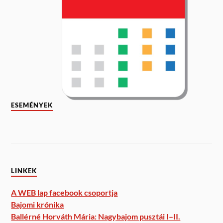
ESEMÉNYEK
LINKEK
A WEB lap facebook csoportja
Bajomi krónika
Ballérné Horváth Mária: Nagybajom pusztái I–II.