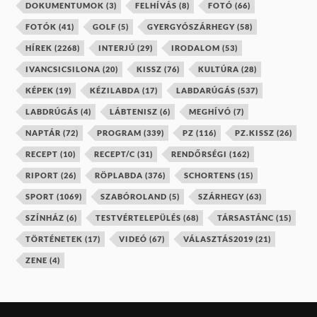
DOKUMENTUMOK
(3)
FELHÍVÁS
(8)
FOTÓ
(66)
FOTÓK
(41)
GOLF
(5)
GYERGYÓSZÁRHEGY
(58)
HÍREK
(2268)
INTERJÚ
(29)
IRODALOM
(53)
IVANCSICSILONA
(20)
KISSZ
(76)
KULTÚRA
(28)
KÉPEK
(19)
KÉZILABDA
(17)
LABDARÚGÁS
(537)
LABDRÚGÁS
(4)
LÁBTENISZ
(6)
MEGHÍVÓ
(7)
NAPTÁR
(72)
PROGRAM
(339)
PZ
(116)
PZ.KISSZ
(26)
RECEPT
(10)
RECEPT/C
(31)
RENDŐRSÉGI
(162)
RIPORT
(26)
RÖPLABDA
(376)
SCHORTENS
(15)
SPORT
(1069)
SZABÓROLAND
(5)
SZÁRHEGY
(63)
SZÍNHÁZ
(6)
TESTVÉRTELEPÜLÉS
(68)
TÁRSASTÁNC
(15)
TÖRTÉNETEK
(17)
VIDEÓ
(67)
VÁLASZTÁS2019
(21)
ZENE
(4)