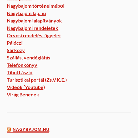
Nagybajom történelméből
Nagybajom.lap.hu
Nagybajomi alapítványok
Nagybajomi rendeletek
Orvosi rendelés, ügyelet
Pálóczi
Sárközy
Szállás, vendéglátás
Telefonkönyv
Tibol László
Turisztikai portál (Zs.V.K.E.)
Videók (Youtube)
Virág Benedek
NAGYBAJOM.HU