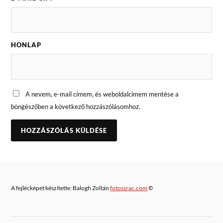
HONLAP
A nevem, e-mail címem, és weboldalcímem mentése a
böngészőben a következő hozzászólásomhoz.
A fejlécképet készítette: Balogh Zoltán
fotossrac.com
©