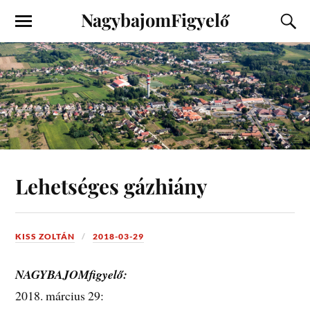
NagybajomFigyelő
Lehetséges gázhiány
KISS ZOLTÁN
2018-03-29
NAGYBAJOMfigyelő:
2018. március 29: