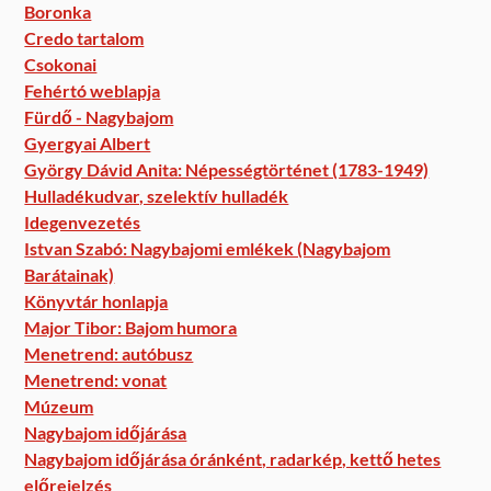
Boronka
Credo tartalom
Csokonai
Fehértó weblapja
Fürdő - Nagybajom
Gyergyai Albert
György Dávid Anita: Népességtörténet (1783-1949)
Hulladékudvar, szelektív hulladék
Idegenvezetés
Istvan Szabó: Nagybajomi emlékek (Nagybajom
Barátainak)
Könyvtár honlapja
Major Tibor: Bajom humora
Menetrend: autóbusz
Menetrend: vonat
Múzeum
Nagybajom időjárása
Nagybajom időjárása óránként, radarkép, kettő hetes
előrejelzés