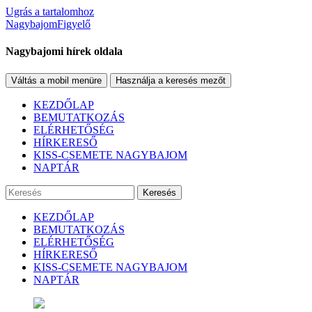
Ugrás a tartalomhoz
NagybajomFigyelő
Nagybajomi hírek oldala
Váltás a mobil menüre
Használja a keresés mezőt
KEZDŐLAP
BEMUTATKOZÁS
ELÉRHETŐSÉG
HÍRKERESŐ
KISS-CSEMETE NAGYBAJOM
NAPTÁR
Keresés
KEZDŐLAP
BEMUTATKOZÁS
ELÉRHETŐSÉG
HÍRKERESŐ
KISS-CSEMETE NAGYBAJOM
NAPTÁR