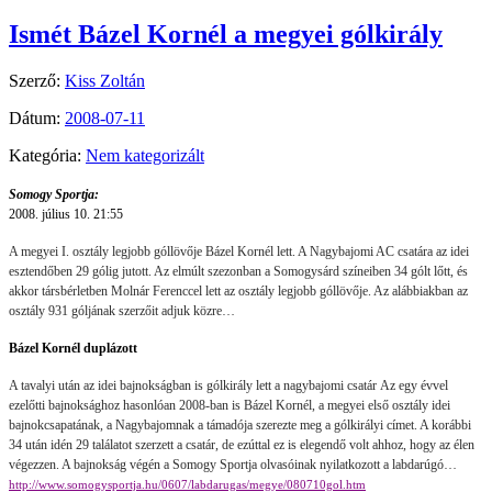
Ismét Bázel Kornél a megyei gólkirály
Szerző:
Kiss Zoltán
Dátum:
2008-07-11
Kategória:
Nem kategorizált
Somogy Sportja:
2008. július 10. 21:55
A megyei I. osztály legjobb góllövője Bázel Kornél lett. A Nagybajomi AC csatára az idei
esztendőben 29 gólig jutott. Az elmúlt szezonban a Somogysárd színeiben 34 gólt lőtt, és
akkor társbérletben Molnár Ferenccel lett az osztály legjobb góllövője. Az alábbiakban az
osztály 931 góljának szerzőit adjuk közre…
Bázel Kornél duplázott
A tavalyi után az idei bajnokságban is gólkirály lett a nagybajomi csatár
Az egy évvel
ezelőtti bajnoksághoz hasonlóan 2008-ban is Bázel Kornél, a megyei első osztály idei
bajnokcsapatának, a Nagybajomnak a támadója szerezte meg a gólkirályi címet. A korábbi
34 után idén 29 találatot szerzett a csatár, de ezúttal ez is elegendő volt ahhoz, hogy az élen
végezzen. A bajnokság végén a Somogy Sportja olvasóinak nyilatkozott a labdarúgó…
http://www.somogysportja.hu/0607/labdarugas/megye/080710gol.htm