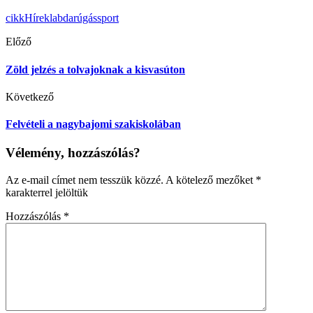
cikk
Hírek
labdarúgás
sport
Előző
Zöld jelzés a tolvajoknak a kisvasúton
Következő
Felvételi a nagybajomi szakiskolában
Vélemény, hozzászólás?
Az e-mail címet nem tesszük közzé.
A kötelező mezőket
*
karakterrel jelöltük
Hozzászólás
*