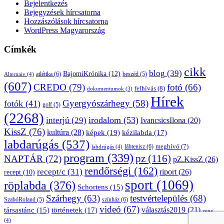
Bejelentkezés
Bejegyzések hírcsatorna
Hozzászólások hírcsatorna
WordPress Magyarország
Címkék
cikk
blog
(39)
BajomiKrónika
(12)
atlétika
(6)
beszéd
(5)
Alternaiv
(4)
(607)
CREDO
(79)
fotó
(66)
felhívás
(8)
dokumentumok
(3)
Hírek
Gyergyószárhegy
(58)
fotók
(41)
golf
(5)
(2268)
irodalom
(53)
interjú
(29)
IvancsicsIlona
(20)
KissZ
(76)
kultúra
(28)
képek
(19)
kézilabda
(17)
labdarúgás
(537)
lábtenisz
(6)
meghívó
(7)
labdrúgás
(4)
program
(339)
pz
(116)
NAPTÁR
(72)
pZ.KissZ
(26)
rendőrségi
(162)
recept/c
(31)
riport
(26)
recept
(10)
sport
(1069)
röplabda
(376)
Schortens
(15)
Szárhegy
(63)
testvértelepülés
(68)
SzabóRoland
(5)
színház
(6)
videó
(67)
választás2019
(21)
társastánc
(15)
történetek
(17)
zene
(4)