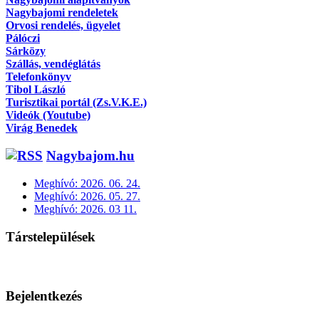
Nagybajomi rendeletek
Orvosi rendelés, ügyelet
Pálóczi
Sárközy
Szállás, vendéglátás
Telefonkönyv
Tibol László
Turisztikai portál (Zs.V.K.E.)
Videók (Youtube)
Virág Benedek
Nagybajom.hu
Meghívó: 2026. 06. 24.
Meghívó: 2026. 05. 27.
Meghívó: 2026. 03 11.
Társtelepülések
Bejelentkezés