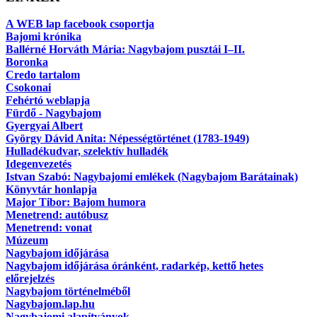
A WEB lap facebook csoportja
Bajomi krónika
Ballérné Horváth Mária: Nagybajom pusztái I–II.
Boronka
Credo tartalom
Csokonai
Fehértó weblapja
Fürdő - Nagybajom
Gyergyai Albert
György Dávid Anita: Népességtörténet (1783-1949)
Hulladékudvar, szelektív hulladék
Idegenvezetés
Istvan Szabó: Nagybajomi emlékek (Nagybajom Barátainak)
Könyvtár honlapja
Major Tibor: Bajom humora
Menetrend: autóbusz
Menetrend: vonat
Múzeum
Nagybajom időjárása
Nagybajom időjárása óránként, radarkép, kettő hetes
előrejelzés
Nagybajom történelméből
Nagybajom.lap.hu
Nagybajomi alapítványok