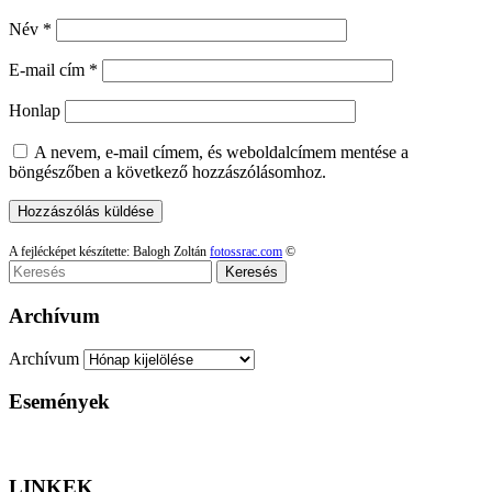
Név
*
E-mail cím
*
Honlap
A nevem, e-mail címem, és weboldalcímem mentése a
böngészőben a következő hozzászólásomhoz.
A fejlécképet készítette: Balogh Zoltán
fotossrac.com
©
Keresés
Archívum
Archívum
Események
LINKEK