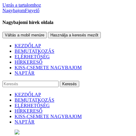
Ugrás a tartalomhoz
NagybajomFigyelő
Nagybajomi hírek oldala
Váltás a mobil menüre
Használja a keresés mezőt
KEZDŐLAP
BEMUTATKOZÁS
ELÉRHETŐSÉG
HÍRKERESŐ
KISS-CSEMETE NAGYBAJOM
NAPTÁR
Keresés
KEZDŐLAP
BEMUTATKOZÁS
ELÉRHETŐSÉG
HÍRKERESŐ
KISS-CSEMETE NAGYBAJOM
NAPTÁR