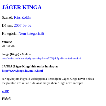
JÁGER KINGA
Szerző:
Kiss Zoltán
Dátum:
2007-09-02
Kategória:
Nem kategorizált
VIDEA:
2007-09-02
Janga (Kinga) – Molitva
http://videa.hu/main.php?page=play&v=u5JXQaL7ppDrivni&showall=1
JANGA (Jáger Kinga) hivatalos honlapja:
http://www.janga.hu/main.html
A Nagybajom Figyelő weblapjának keresőjébe Jáger Kinga nevét beírva
megtalálod azokat az oldalakat melyekben Kinga neve szerepel.
zene
Előző