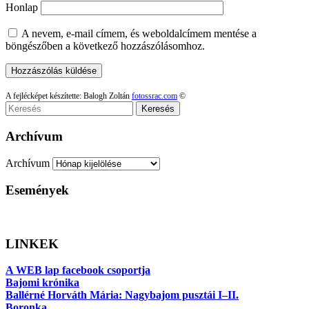
Honlap
A nevem, e-mail címem, és weboldalcímem mentése a
böngészőben a következő hozzászólásomhoz.
A fejlécképet készítette: Balogh Zoltán
fotossrac.com
©
Keresés
Archívum
Archívum
Események
LINKEK
A WEB lap facebook csoportja
Bajomi krónika
Ballérné Horváth Mária: Nagybajom pusztái I–II.
Boronka