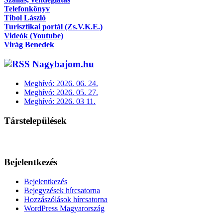
Telefonkönyv
Tibol László
Turisztikai portál (Zs.V.K.E.)
Videók (Youtube)
Virág Benedek
Nagybajom.hu
Meghívó: 2026. 06. 24.
Meghívó: 2026. 05. 27.
Meghívó: 2026. 03 11.
Társtelepülések
Bejelentkezés
Bejelentkezés
Bejegyzések hírcsatorna
Hozzászólások hírcsatorna
WordPress Magyarország