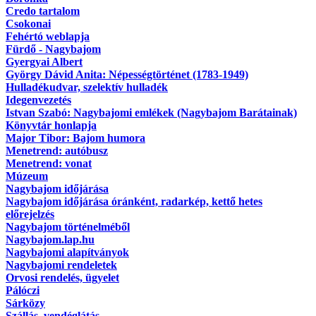
Credo tartalom
Csokonai
Fehértó weblapja
Fürdő - Nagybajom
Gyergyai Albert
György Dávid Anita: Népességtörténet (1783-1949)
Hulladékudvar, szelektív hulladék
Idegenvezetés
Istvan Szabó: Nagybajomi emlékek (Nagybajom Barátainak)
Könyvtár honlapja
Major Tibor: Bajom humora
Menetrend: autóbusz
Menetrend: vonat
Múzeum
Nagybajom időjárása
Nagybajom időjárása óránként, radarkép, kettő hetes
előrejelzés
Nagybajom történelméből
Nagybajom.lap.hu
Nagybajomi alapítványok
Nagybajomi rendeletek
Orvosi rendelés, ügyelet
Pálóczi
Sárközy
Szállás, vendéglátás