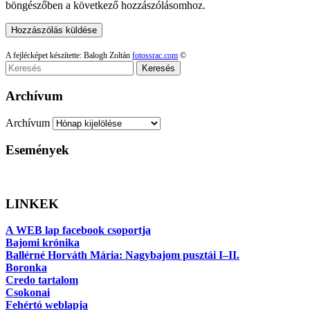
böngészőben a következő hozzászólásomhoz.
A fejlécképet készítette: Balogh Zoltán
fotossrac.com
©
Keresés
Archívum
Archívum
Események
LINKEK
A WEB lap facebook csoportja
Bajomi krónika
Ballérné Horváth Mária: Nagybajom pusztái I–II.
Boronka
Credo tartalom
Csokonai
Fehértó weblapja