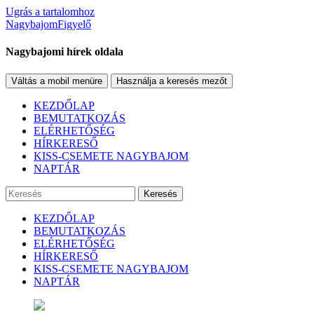
Ugrás a tartalomhoz
NagybajomFigyelő
Nagybajomi hírek oldala
Váltás a mobil menüre
Használja a keresés mezőt
KEZDŐLAP
BEMUTATKOZÁS
ELÉRHETŐSÉG
HÍRKERESŐ
KISS-CSEMETE NAGYBAJOM
NAPTÁR
Keresés
KEZDŐLAP
BEMUTATKOZÁS
ELÉRHETŐSÉG
HÍRKERESŐ
KISS-CSEMETE NAGYBAJOM
NAPTÁR