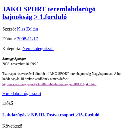
JAKO SPORT teremlabdarúgó
bajnokság > 1.forduló
Szerző:
Kiss Zoltán
Dátum:
2008-11-17
Kategória:
Nem kategorizált
Somogy Sportja:
2008. november 16. 09:20
Tíz csapat részvételével elindult a JAKO SPORT terembajnokság Nagybajomban. A hét
keddi napján 18 órakor kezdődnek a mérkőzések…
http://www.somogysportja.hu/0607/labdarugas/egyeb/081116jako.htm
Hírek
labdarúgás
sport
Előző
Labdarúgás > NB III. Dráva csoport >15. forduló
Következő