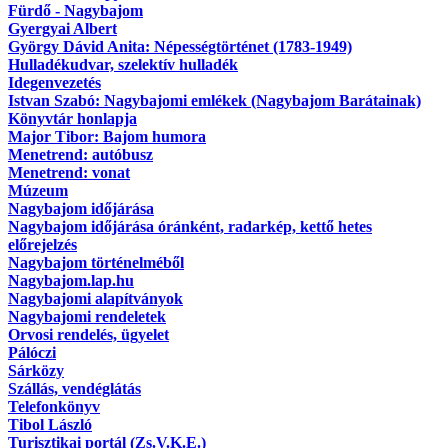
Fürdő - Nagybajom
Gyergyai Albert
György Dávid Anita: Népességtörténet (1783-1949)
Hulladékudvar, szelektív hulladék
Idegenvezetés
Istvan Szabó: Nagybajomi emlékek (Nagybajom Barátainak)
Könyvtár honlapja
Major Tibor: Bajom humora
Menetrend: autóbusz
Menetrend: vonat
Múzeum
Nagybajom időjárása
Nagybajom időjárása óránként, radarkép, kettő hetes
előrejelzés
Nagybajom történelméből
Nagybajom.lap.hu
Nagybajomi alapítványok
Nagybajomi rendeletek
Orvosi rendelés, ügyelet
Pálóczi
Sárközy
Szállás, vendéglátás
Telefonkönyv
Tibol László
Turisztikai portál (Zs.V.K.E.)