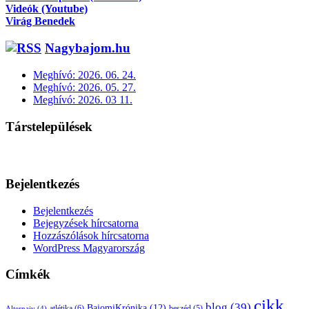
Videók (Youtube)
Virág Benedek
Nagybajom.hu
Meghívó: 2026. 06. 24.
Meghívó: 2026. 05. 27.
Meghívó: 2026. 03 11.
Társtelepülések
Bejelentkezés
Bejelentkezés
Bejegyzések hírcsatorna
Hozzászólások hírcsatorna
WordPress Magyarország
Címkék
cikk
blog
(39)
BajomiKrónika
(12)
atlétika
(6)
beszéd
(5)
Alternaiv
(4)