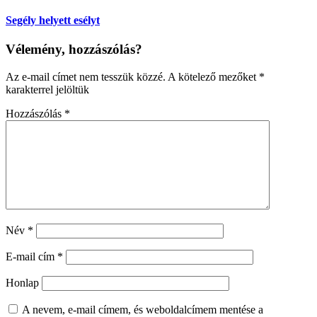
Segély helyett esélyt
Vélemény, hozzászólás?
Az e-mail címet nem tesszük közzé.
A kötelező mezőket
*
karakterrel jelöltük
Hozzászólás
*
Név
*
E-mail cím
*
Honlap
A nevem, e-mail címem, és weboldalcímem mentése a