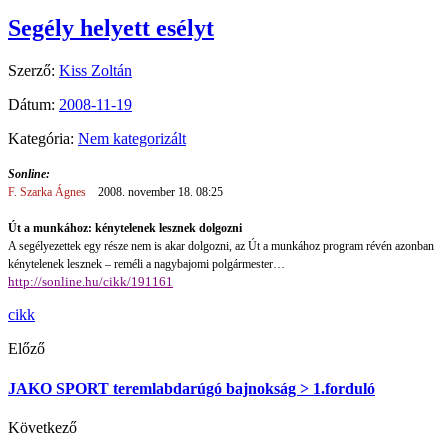
Segély helyett esélyt
Szerző:
Kiss Zoltán
Dátum:
2008-11-19
Kategória:
Nem kategorizált
Sonline:
F. Szarka Ágnes
2008. november 18. 08:25
Út a munkához: kénytelenek lesznek dolgozni
A segélyezettek egy része nem is akar dolgozni, az Út a munkához program révén azonban
kénytelenek lesznek – reméli a nagybajomi polgármester…
http://sonline.hu/cikk/191161
cikk
Előző
JAKO SPORT teremlabdarúgó bajnokság > 1.forduló
Következő