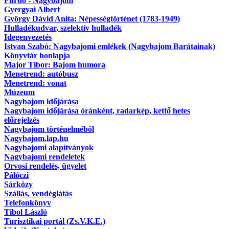
Fürdő - Nagybajom
Gyergyai Albert
György Dávid Anita: Népességtörténet (1783-1949)
Hulladékudvar, szelektív hulladék
Idegenvezetés
Istvan Szabó: Nagybajomi emlékek (Nagybajom Barátainak)
Könyvtár honlapja
Major Tibor: Bajom humora
Menetrend: autóbusz
Menetrend: vonat
Múzeum
Nagybajom időjárása
Nagybajom időjárása óránként, radarkép, kettő hetes
előrejelzés
Nagybajom történelméből
Nagybajom.lap.hu
Nagybajomi alapítványok
Nagybajomi rendeletek
Orvosi rendelés, ügyelet
Pálóczi
Sárközy
Szállás, vendéglátás
Telefonkönyv
Tibol László
Turisztikai portál (Zs.V.K.E.)