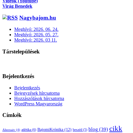
Videók (Youtube)
Virág Benedek
Nagybajom.hu
Meghívó: 2026. 06. 24.
Meghívó: 2026. 05. 27.
Meghívó: 2026. 03 11.
Társtelepülések
Bejelentkezés
Bejelentkezés
Bejegyzések hírcsatorna
Hozzászólások hírcsatorna
WordPress Magyarország
Címkék
cikk
blog
(39)
BajomiKrónika
(12)
atlétika
(6)
beszéd
(5)
Alternaiv
(4)