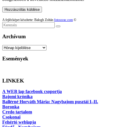
A fejlécképet készítette: Balogh Zoltán
fotossrac.com
©
Keresés
Archívum
Archívum
Események
LINKEK
A WEB lap facebook csoportja
Bajomi krónika
Ballérné Horváth Mária: Nagybajom pusztái I–II.
Boronka
Credo tartalom
Csokonai
Fehértó weblapja