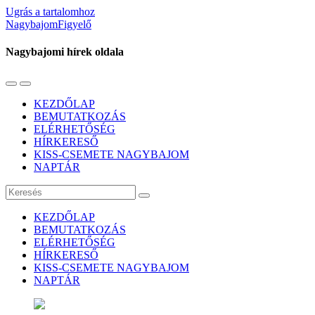
Ugrás a tartalomhoz
NagybajomFigyelő
Nagybajomi hírek oldala
Váltás
Használja
a
a
KEZDŐLAP
mobil
keresés
BEMUTATKOZÁS
menüre
mezőt
ELÉRHETŐSÉG
HÍRKERESŐ
KISS-CSEMETE NAGYBAJOM
NAPTÁR
Keresés
KEZDŐLAP
BEMUTATKOZÁS
ELÉRHETŐSÉG
HÍRKERESŐ
KISS-CSEMETE NAGYBAJOM
NAPTÁR