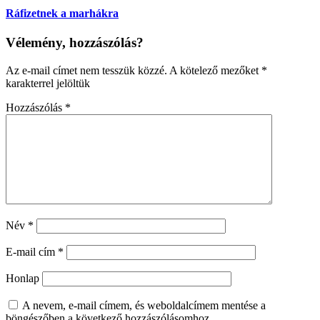
Ráfizetnek a marhákra
Vélemény, hozzászólás?
Az e-mail címet nem tesszük közzé.
A kötelező mezőket
*
karakterrel jelöltük
Hozzászólás
*
Név
*
E-mail cím
*
Honlap
A nevem, e-mail címem, és weboldalcímem mentése a
böngészőben a következő hozzászólásomhoz.