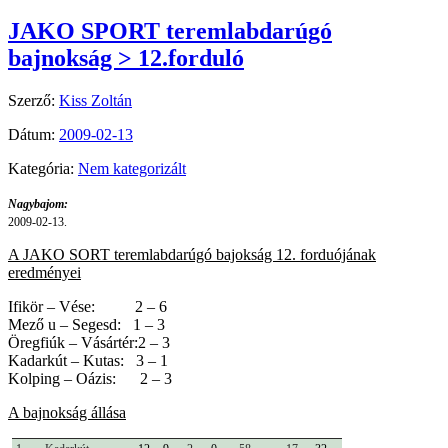
JAKO SPORT teremlabdarúgó
bajnokság > 12.forduló
Szerző:
Kiss Zoltán
Dátum:
2009-02-13
Kategória:
Nem kategorizált
Nagybajom:
2009-02-13.
A JAKO SORT teremlabdarúgó bajokság 12. forduójának
eredményei
Ifikör – Vése:
2 – 6
Mező u – Segesd:
1 – 3
Öregfiúk – Vásártér:2 – 3
Kadarkút – Kutas:
3 – 1
Kolping – Oázis:
2 – 3
A bajnokság állása