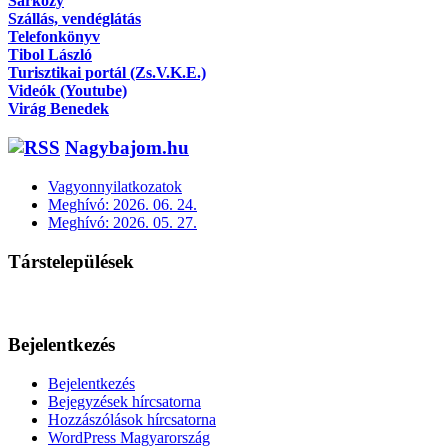
Sárközy
Szállás, vendéglátás
Telefonkönyv
Tibol László
Turisztikai portál (Zs.V.K.E.)
Videók (Youtube)
Virág Benedek
Nagybajom.hu
Vagyonnyilatkozatok
Meghívó: 2026. 06. 24.
Meghívó: 2026. 05. 27.
Társtelepülések
Bejelentkezés
Bejelentkezés
Bejegyzések hírcsatorna
Hozzászólások hírcsatorna
WordPress Magyarország