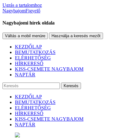
Ugrás a tartalomhoz
NagybajomFigyelő
Nagybajomi hírek oldala
Váltás a mobil menüre
Használja a keresés mezőt
KEZDŐLAP
BEMUTATKOZÁS
ELÉRHETŐSÉG
HÍRKERESŐ
KISS-CSEMETE NAGYBAJOM
NAPTÁR
Keresés
KEZDŐLAP
BEMUTATKOZÁS
ELÉRHETŐSÉG
HÍRKERESŐ
KISS-CSEMETE NAGYBAJOM
NAPTÁR