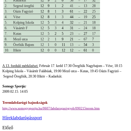
1.
Kadarkút
12
9
2
0
58
–
17
32
2.
Segesd öregfiú
12
9
1
2
41
–
13
28
3.
Oázis Fagyizó
12
8
1
3
61
–
22
25
4.
Vése
12
8
1
3
44
–
19
25
5.
Kolping Iskola
12
5
3
4
32
–
21
18
6.
Vásártér F
12
5
3
4
31
–
24
18
7.
Kutas
12
5
2
5
23
–
27
17
8.
Mező utca
12
2
1
9
21
–
67
7
9.
Örefiúk Bajom
12
1
0
11
13
–
54
3
10.
Ifikör
12
0
0
12
12
–
61
0
A 13. forduló mérkőzései:
Február 17. kedd 17:30 Öregfiúk Nagybajom – Vése, 18:15
Kolping Iskola – Vásártér Falábúak, 19:00 Mező utca – Kutas, 19:45 Oázis Fagyizó –
Segesd Öregfiúk, 20:30 Ifikör – Kadarkút.
Somogy Sportja:
2009.02.15. 14:05
Teremlabdarúgó bajnokságok
http://www.somogysportja.hu/0607/labdarugas/egyeb/090215terem.htm
Hírek
labdarúgás
sport
Előző