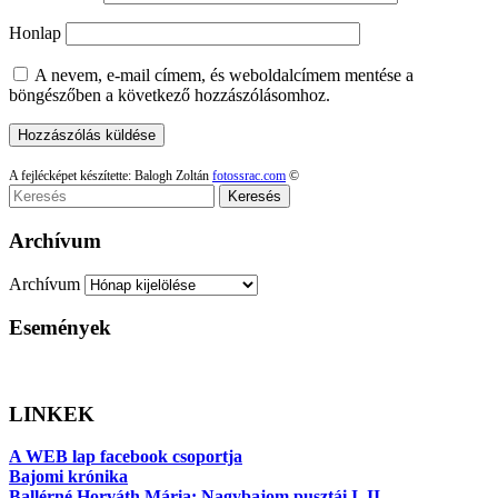
Honlap
A nevem, e-mail címem, és weboldalcímem mentése a
böngészőben a következő hozzászólásomhoz.
A fejlécképet készítette: Balogh Zoltán
fotossrac.com
©
Keresés
Archívum
Archívum
Események
LINKEK
A WEB lap facebook csoportja
Bajomi krónika
Ballérné Horváth Mária: Nagybajom pusztái I–II.