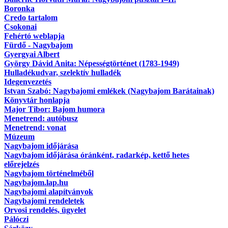
Boronka
Credo tartalom
Csokonai
Fehértó weblapja
Fürdő - Nagybajom
Gyergyai Albert
György Dávid Anita: Népességtörténet (1783-1949)
Hulladékudvar, szelektív hulladék
Idegenvezetés
Istvan Szabó: Nagybajomi emlékek (Nagybajom Barátainak)
Könyvtár honlapja
Major Tibor: Bajom humora
Menetrend: autóbusz
Menetrend: vonat
Múzeum
Nagybajom időjárása
Nagybajom időjárása óránként, radarkép, kettő hetes
előrejelzés
Nagybajom történelméből
Nagybajom.lap.hu
Nagybajomi alapítványok
Nagybajomi rendeletek
Orvosi rendelés, ügyelet
Pálóczi