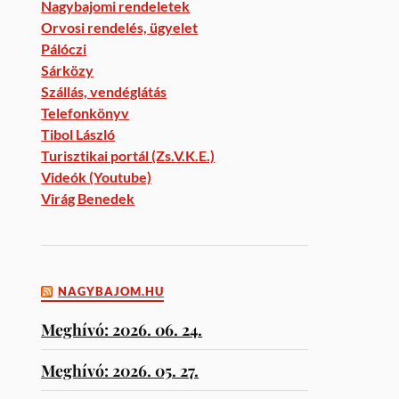
Nagybajomi rendeletek
Orvosi rendelés, ügyelet
Pálóczi
Sárközy
Szállás, vendéglátás
Telefonkönyv
Tibol László
Turisztikai portál (Zs.V.K.E.)
Videók (Youtube)
Virág Benedek
NAGYBAJOM.HU
Meghívó: 2026. 06. 24.
Meghívó: 2026. 05. 27.