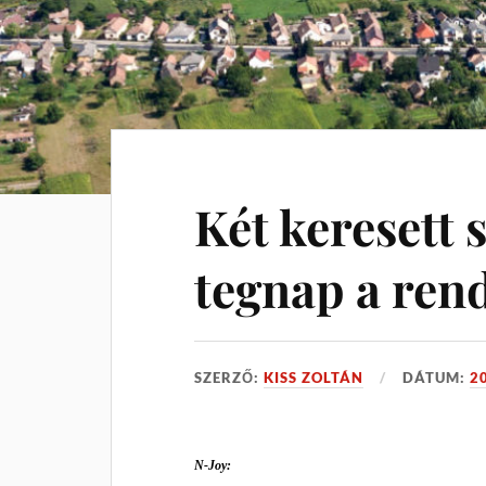
Két keresett 
tegnap a ren
SZERZŐ:
KISS ZOLTÁN
DÁTUM:
2
N-Joy: