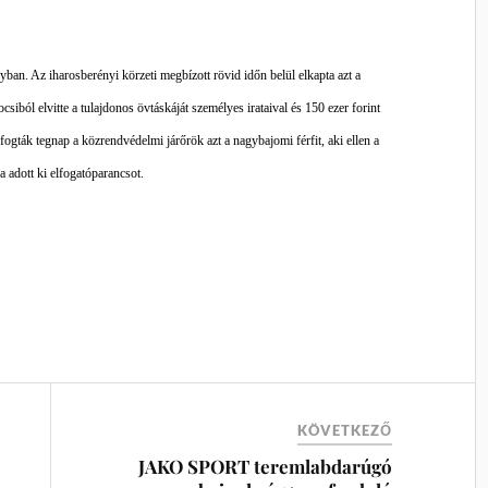
ban. Az iharosberényi körzeti megbízott rövid időn belül elkapta azt a
ocsiból elvitte a tulajdonos övtáskáját személyes irataival és 150 ezer forint
fogták tegnap a közrendvédelmi járőrök azt a nagybajomi férfit, aki ellen a
adott ki elfogatóparancsot.
KÖVETKEZŐ
JAKO SPORT teremlabdarúgó