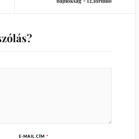
bajnokság > 12.forduló
szólás?
E-MAIL CÍM
*