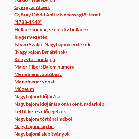
Gyergyai Albert
György Dávid Anita: Népességtörténet
(1783-1949)
Hulladékudvar, szelektív hulladék
Idegenvezetés
Istvan Szabó: Nagybajomi emlékek
(Nagybajom Barátainak)
Könyvtár honlapja
Major Tibor: Bajom humora
Menetrend: autóbusz
Menetrend: vonat
Múzeum
Nagybajom időjárása
Nagybajom időjárása óránként, radarkép,
kettő hetes előrejelzés
Nagybajom történelméből
Nagybajom.lap.hu
Nagybajomi alapítványok