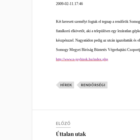
2009-02-11.17:46
Két keresett személyt fogtak el tegnap a rendőrök Somogy
fiatalkorú elkövetőt, aki a településen egy lezáratlan gépk
készpénzzel. Nagyatádon pedig az utcán igazoltatták és el
Somogy Megyei Bíróság Büntetés Végrehajtási Csoportja 
http://www.n-joyhirek.hu/index.php
HÍREK
RENDŐRSÉGI
ELŐZŐ
Úttalan utak