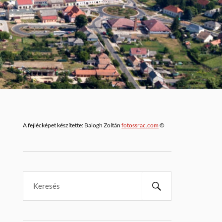
A fejlécképet készítette: Balogh Zoltán
fotossrac.com
©