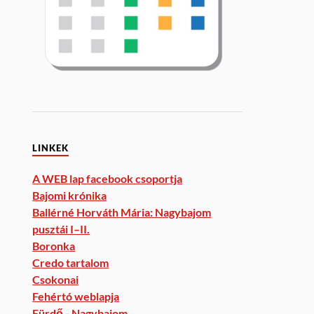
LINKEK
A WEB lap facebook csoportja
Bajomi krónika
Ballérné Horváth Mária: Nagybajom
pusztái I–II.
Boronka
Credo tartalom
Csokonai
Fehértó weblapja
Fürdő - Nagybajom