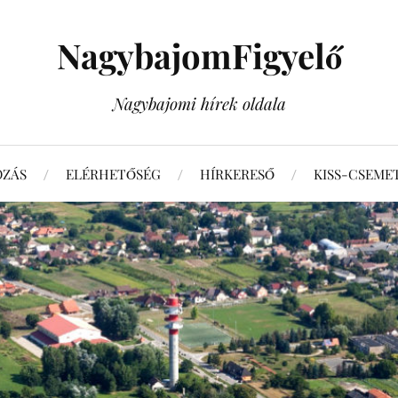
NagybajomFigyelő
Nagybajomi hírek oldala
OZÁS
ELÉRHETŐSÉG
HÍRKERESŐ
KISS-CSEME