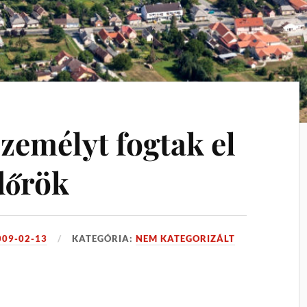
személyt fogtak el
dőrök
009-02-13
KATEGÓRIA:
NEM KATEGORIZÁLT