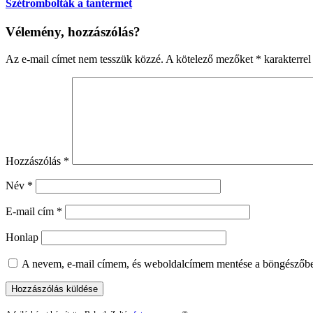
Szétrombolták a tantermet
Vélemény, hozzászólás?
Az e-mail címet nem tesszük közzé.
A kötelező mezőket
*
karakterrel 
Hozzászólás
*
Név
*
E-mail cím
*
Honlap
A nevem, e-mail címem, és weboldalcímem mentése a böngészőb