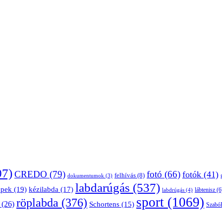
07)
CREDO
(79)
fotó
(66)
fotók
(41)
felhívás
(8)
dokumentumok
(3)
labdarúgás
(537)
épek
(19)
kézilabda
(17)
lábtenisz
(6
labdrúgás
(4)
sport
(1069)
röplabda
(376)
(26)
Schortens
(15)
Szabó