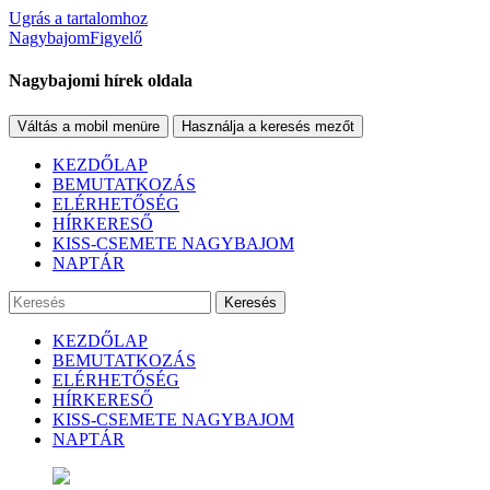
Ugrás a tartalomhoz
NagybajomFigyelő
Nagybajomi hírek oldala
Váltás a mobil menüre
Használja a keresés mezőt
KEZDŐLAP
BEMUTATKOZÁS
ELÉRHETŐSÉG
HÍRKERESŐ
KISS-CSEMETE NAGYBAJOM
NAPTÁR
Keresés
KEZDŐLAP
BEMUTATKOZÁS
ELÉRHETŐSÉG
HÍRKERESŐ
KISS-CSEMETE NAGYBAJOM
NAPTÁR