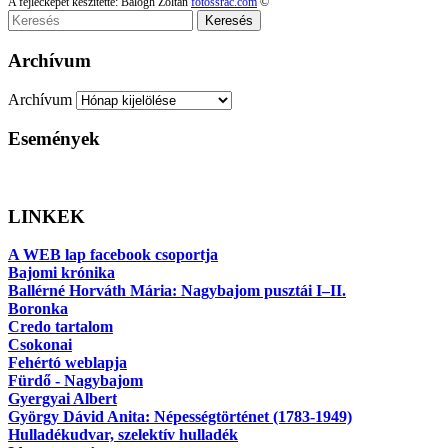
A fejlécképet készítette: Balogh Zoltán
fotossrac.com
©
Keresés
Archívum
Archívum
Események
LINKEK
A WEB lap facebook csoportja
Bajomi krónika
Ballérné Horváth Mária: Nagybajom pusztái I–II.
Boronka
Credo tartalom
Csokonai
Fehértó weblapja
Fürdő - Nagybajom
Gyergyai Albert
György Dávid Anita: Népességtörténet (1783-1949)
Hulladékudvar, szelektív hulladék