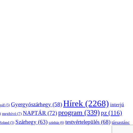
Hírek
(2268)
Gyergyószárhegy
(58)
interjú
golf
(5)
program
(339)
pz
(116)
NAPTÁR
(72)
)
meghívó
(7)
Szárhegy
(63)
testvértelepülés
(68)
társastánc
Roland
(5)
színház
(6)