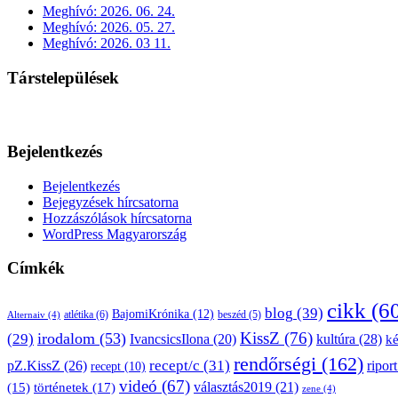
Meghívó: 2026. 06. 24.
Meghívó: 2026. 05. 27.
Meghívó: 2026. 03 11.
Társtelepülések
Bejelentkezés
Bejelentkezés
Bejegyzések hírcsatorna
Hozzászólások hírcsatorna
WordPress Magyarország
Címkék
cikk
(6
blog
(39)
BajomiKrónika
(12)
atlétika
(6)
beszéd
(5)
Alternaiv
(4)
KissZ
(76)
irodalom
(53)
(29)
kultúra
(28)
IvancsicsIlona
(20)
k
rendőrségi
(162)
pZ.KissZ
(26)
recept/c
(31)
riport
recept
(10)
videó
(67)
választás2019
(21)
(15)
történetek
(17)
zene
(4)