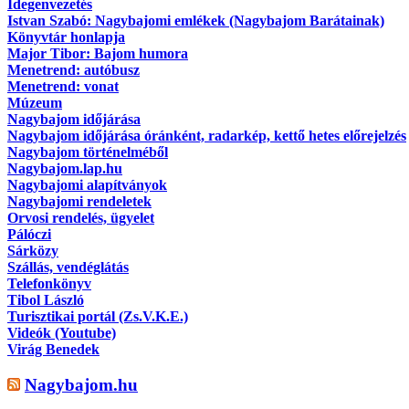
Idegenvezetés
Istvan Szabó: Nagybajomi emlékek (Nagybajom Barátainak)
Könyvtár honlapja
Major Tibor: Bajom humora
Menetrend: autóbusz
Menetrend: vonat
Múzeum
Nagybajom időjárása
Nagybajom időjárása óránként, radarkép, kettő hetes előrejelzés
Nagybajom történelméből
Nagybajom.lap.hu
Nagybajomi alapítványok
Nagybajomi rendeletek
Orvosi rendelés, ügyelet
Pálóczi
Sárközy
Szállás, vendéglátás
Telefonkönyv
Tibol László
Turisztikai portál (Zs.V.K.E.)
Videók (Youtube)
Virág Benedek
Nagybajom.hu