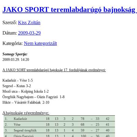
JAKO SPORT teremlabdarúgó bajnokság >
Szerző:
Kiss Zoltán
Dátum:
2009-03-29
Kategória:
Nem kategorizált
Somogy Sportja:
2009.03.29. 14:20
A JAKO SORT teremlabdarúgó bajokság 17. fordulójának eredményei:
Kadarkút – Vése 1-5
Segesd – Kutas 3-2
Mező utca – Kolping Iskola 1-2
Öregfiúk Nagybajom – Oázis Fagyizó 1-8
Ifikör – Vásártér Falábúak 2-10
A bajnokság végeredménye:
1.
Kadarkút
18
13
3
2
78
–
33
42
2.
Vése
18
13
2
3
68
–
25
41
3.
Segesd öregfiúk
18
13
1
4
59
–
27
40
4.
Oázis Fagyizó
18
13
1
4
100
–
36
40