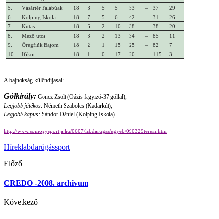
5.
Vásártér Falábúak
18
8
5
5
53
–
37
29
6.
Kolping Iskola
18
7
5
6
42
–
31
26
7.
Kutas
18
6
2
10
38
–
38
20
8.
Mező utca
18
3
2
13
34
–
85
11
9.
Öregfiúk Bajom
18
2
1
15
25
–
82
7
10.
Ifikör
18
1
0
17
20
–
115
3
A bajnokság különdíjasai:
Gólkirály:
Göncz Zsolt (Oázis fagyizó-37 góllal),
Legjobb játékos:
Németh Szabolcs (Kadarkút),
Legjobb kapus:
Sándor Dániel (Kolping Iskola).
http://www.somogysportja.hu/0607/labdarugas/egyeb/090329terem.htm
Hírek
labdarúgás
sport
Előző
CREDO -2008. archivum
Következő