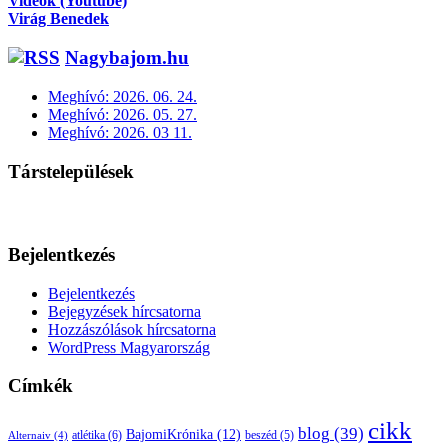
Videók (Youtube)
Virág Benedek
Nagybajom.hu
Meghívó: 2026. 06. 24.
Meghívó: 2026. 05. 27.
Meghívó: 2026. 03 11.
Társtelepülések
Bejelentkezés
Bejelentkezés
Bejegyzések hírcsatorna
Hozzászólások hírcsatorna
WordPress Magyarország
Címkék
cikk
blog
(39)
BajomiKrónika
(12)
atlétika
(6)
beszéd
(5)
Alternaiv
(4)