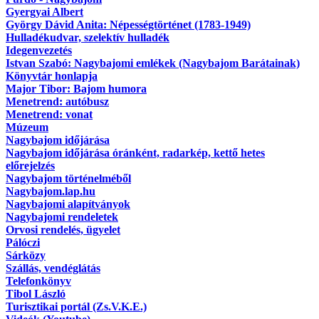
Gyergyai Albert
György Dávid Anita: Népességtörténet (1783-1949)
Hulladékudvar, szelektív hulladék
Idegenvezetés
Istvan Szabó: Nagybajomi emlékek (Nagybajom Barátainak)
Könyvtár honlapja
Major Tibor: Bajom humora
Menetrend: autóbusz
Menetrend: vonat
Múzeum
Nagybajom időjárása
Nagybajom időjárása óránként, radarkép, kettő hetes
előrejelzés
Nagybajom történelméből
Nagybajom.lap.hu
Nagybajomi alapítványok
Nagybajomi rendeletek
Orvosi rendelés, ügyelet
Pálóczi
Sárközy
Szállás, vendéglátás
Telefonkönyv
Tibol László
Turisztikai portál (Zs.V.K.E.)