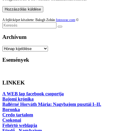
A fejlécképet készítette: Balogh Zoltán
fotossrac.com
©
Keresés
Archívum
Archívum
Események
LINKEK
A WEB lap facebook csoportja
Bajomi krónika
Ballérné Horváth Mária: Nagybajom pusztái I–II.
Boronka
Credo tartalom
Csokonai
Fehértó weblapja
Fürdő - Nagybajom