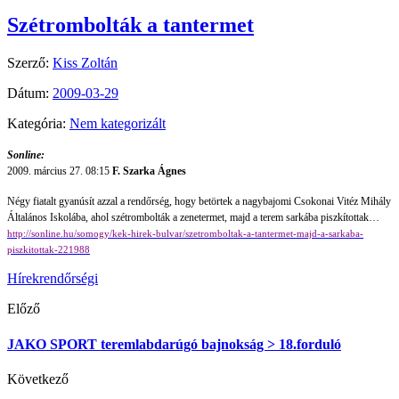
Szétrombolták a tantermet
Szerző:
Kiss Zoltán
Dátum:
2009-03-29
Kategória:
Nem kategorizált
Sonline:
2009. március 27. 08:15
F. Szarka Ágnes
Négy fiatalt gyanúsít azzal a rendőrség, hogy betörtek a nagybajomi Csokonai Vitéz Mihály
Általános Iskolába, ahol szétrombolták a zenetermet, majd a terem sarkába piszkítottak…
http://sonline.hu/somogy/kek-hirek-bulvar/szetromboltak-a-tantermet-majd-a-sarkaba-
piszkitottak-221988
Hírek
rendőrségi
Előző
JAKO SPORT teremlabdarúgó bajnokság > 18.forduló
Következő