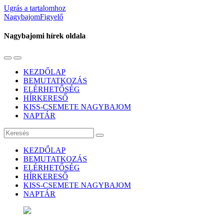
Ugrás a tartalomhoz
NagybajomFigyelő
Nagybajomi hírek oldala
Váltás
Használja
a
a
KEZDŐLAP
mobil
keresés
BEMUTATKOZÁS
menüre
mezőt
ELÉRHETŐSÉG
HÍRKERESŐ
KISS-CSEMETE NAGYBAJOM
NAPTÁR
Keresés
KEZDŐLAP
BEMUTATKOZÁS
ELÉRHETŐSÉG
HÍRKERESŐ
KISS-CSEMETE NAGYBAJOM
NAPTÁR