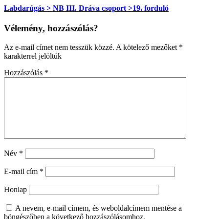
Labdarúgás > NB III. Dráva csoport >19. forduló
Vélemény, hozzászólás?
Az e-mail címet nem tesszük közzé.
A kötelező mezőket
*
karakterrel jelöltük
Hozzászólás
*
Név
*
E-mail cím
*
Honlap
A nevem, e-mail címem, és weboldalcímem mentése a
böngészőben a következő hozzászólásomhoz.