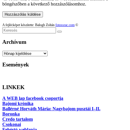
böngészőben a következő hozzászólásomhoz.
A fejlécképet készítette: Balogh Zoltán
fotossrac.com
©
Keresés
Archívum
Archívum
Események
LINKEK
A WEB lap facebook csoportja
Bajomi krónika
Ballérné Horváth Mária: Nagybajom pusztái I–II.
Boronka
Credo tartalom
Csokonai
Fehértó weblapja