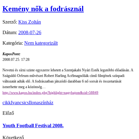
Kemény nők a fodrásznál
Szerző:
Kiss Zoltán
Dátum:
2008-07-26
Kategória:
Nem kategorizált
KaposPont:
2008.07.25. 17:28
Nevetni és sírni szinte egyszerre lehetett a Szentjakabi Nyári Esték legutóbbi előadásán. A
Száguldó Orfeum művészei Robert Harling Acélmagnóliák című filmjének színpadi
változatát adták elő. A fodrászatban játszódó darabban 6 nő sorsát és összetartását
ismerhette meg a közönség…
http://www.kapos.hu/index.php?highlight=nagybajom&cid=58849
cikk
IvancsicsIlona
színház
Előző
Youth Football Festival 2008.
Következő