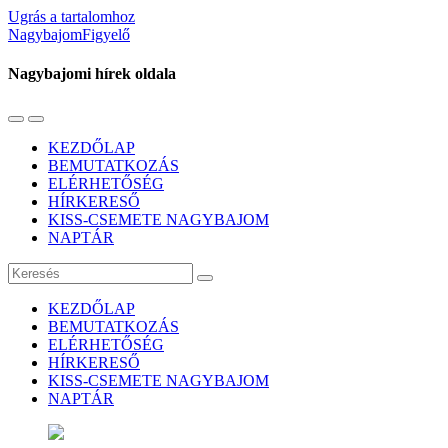
Ugrás a tartalomhoz
NagybajomFigyelő
Nagybajomi hírek oldala
Váltás
Használja
a
a
KEZDŐLAP
mobil
keresés
BEMUTATKOZÁS
menüre
mezőt
ELÉRHETŐSÉG
HÍRKERESŐ
KISS-CSEMETE NAGYBAJOM
NAPTÁR
Keresés
KEZDŐLAP
BEMUTATKOZÁS
ELÉRHETŐSÉG
HÍRKERESŐ
KISS-CSEMETE NAGYBAJOM
NAPTÁR