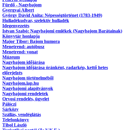
Fürdő - Nagybajom
Gyergyai Albert
György Dávid Anita: Népességtörténet (1783-1949)
Hulladékudvar, szelektív hulladék
Idegenvezetés
Istvan Szabó: Nagybajomi emlékek (Nagybajom Barátainak)
Könyvtár honlapja
Major Tibor: Bajom humora
Menetrend: autóbusz
Menetrend: vonat
Múzeum
Nagybajom időjárása
Nagybajom időjárása óránként, radarkép, kettő hetes
előrejelzés
Nagybajom történelméből
Nagybajom.lap.hu
Nagybajomi alapítványok
Nagybajomi rendeletek
Orvosi rendelés, ügyelet
Pálóczi
Sárközy
Szállás, vendéglátás
Telefonkönyv
Tibol László