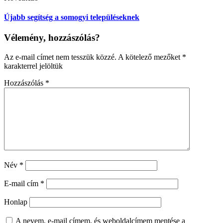
Újabb segítség a somogyi településeknek
Vélemény, hozzászólás?
Az e-mail címet nem tesszük közzé.
A kötelező mezőket
*
karakterrel jelöltük
Hozzászólás
*
Név
*
E-mail cím
*
Honlap
A nevem, e-mail címem, és weboldalcímem mentése a