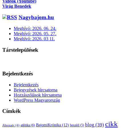
Videók (Youtube)
Virág Benedek
Nagybajom.hu
Meghívó: 2026. 06. 24.
Meghívó: 2026. 05. 27.
Meghívó: 2026. 03 11.
Társtelepülések
Bejelentkezés
Bejelentkezés
Bejegyzések hírcsatorna
Hozzászólások hírcsatorna
WordPress Magyarország
Címkék
cikk
blog
(39)
BajomiKrónika
(12)
atlétika
(6)
beszéd
(5)
Alternaiv
(4)