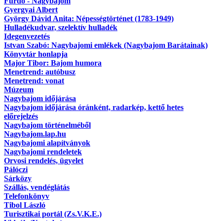
Fürdő - Nagybajom
Gyergyai Albert
György Dávid Anita: Népességtörténet (1783-1949)
Hulladékudvar, szelektív hulladék
Idegenvezetés
Istvan Szabó: Nagybajomi emlékek (Nagybajom Barátainak)
Könyvtár honlapja
Major Tibor: Bajom humora
Menetrend: autóbusz
Menetrend: vonat
Múzeum
Nagybajom időjárása
Nagybajom időjárása óránként, radarkép, kettő hetes
előrejelzés
Nagybajom történelméből
Nagybajom.lap.hu
Nagybajomi alapítványok
Nagybajomi rendeletek
Orvosi rendelés, ügyelet
Pálóczi
Sárközy
Szállás, vendéglátás
Telefonkönyv
Tibol László
Turisztikai portál (Zs.V.K.E.)