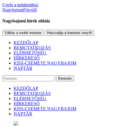
Ugrás a tartalomhoz
NagybajomFigyelő
Nagybajomi hírek oldala
Váltás a mobil menüre
Használja a keresés mezőt
KEZDŐLAP
BEMUTATKOZÁS
ELÉRHETŐSÉG
HÍRKERESŐ
KISS-CSEMETE NAGYBAJOM
NAPTÁR
Keresés
KEZDŐLAP
BEMUTATKOZÁS
ELÉRHETŐSÉG
HÍRKERESŐ
KISS-CSEMETE NAGYBAJOM
NAPTÁR