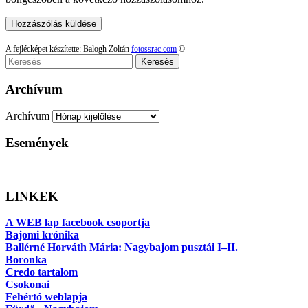
A fejlécképet készítette: Balogh Zoltán
fotossrac.com
©
Keresés
Archívum
Archívum
Események
LINKEK
A WEB lap facebook csoportja
Bajomi krónika
Ballérné Horváth Mária: Nagybajom pusztái I–II.
Boronka
Credo tartalom
Csokonai
Fehértó weblapja