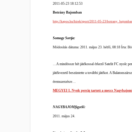
2011-05-23 18:12:53
Botrány Bajomban
http://kapos.hu/hirek/sport/2011-05-23/botrany_bajomba
Somogy Sortja:
Módosítás dátuma: 2011. május 23. hétfő, 08:18
Írta: Bö
…A mindössze hét játékossal érkező Satelit FC nyolc perc 
játékvezető beszüntette a további játékot. A Balatonszárs
éremszerzésre…
MEGYEI I. Nyolc percig tartott a meccs Nagybajo
NAGYBAJOMfigyelő:
2011. május 24.