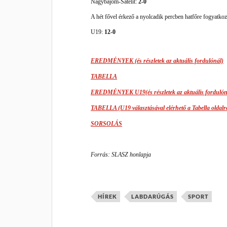
Nagybajom-Satelit:
2-0
A hét fővel érkező a nyolcadik percben hatfőre fogyatkozott
U19:
12-0
EREDMÉNYEK (és részletek az aktuális fordulónál)
TABELLA
EREDMÉNYEK U19(és részletek az aktuális fordulón
TABELLA (U19 választásával elérhető a Tabella oldalr
SORSOLÁS
Forrás: SLASZ honlapja
HÍREK
LABDARÚGÁS
SPORT