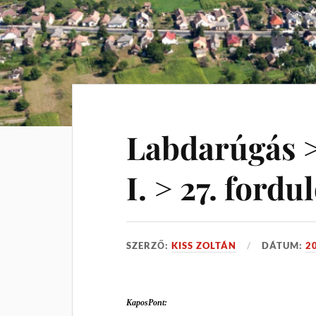
Labdarúgás
I. > 27. fordu
SZERZŐ:
KISS ZOLTÁN
DÁTUM:
2
KaposPont: