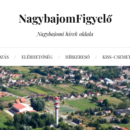
NagybajomFigyelő
Nagybajomi hírek oldala
OZÁS
ELÉRHETŐSÉG
HÍRKERESŐ
KISS-CSEME