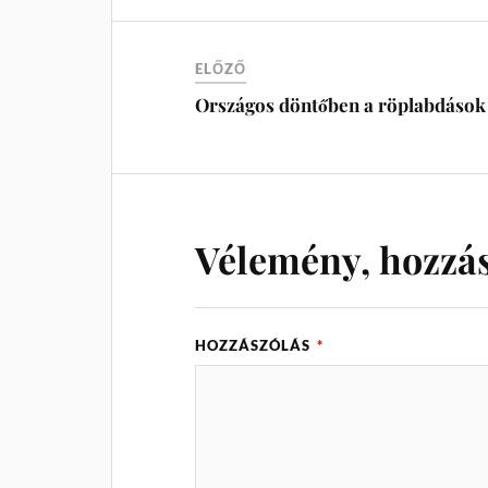
ELŐZŐ
Országos döntőben a röplabdások
Vélemény, hozzá
HOZZÁSZÓLÁS
*