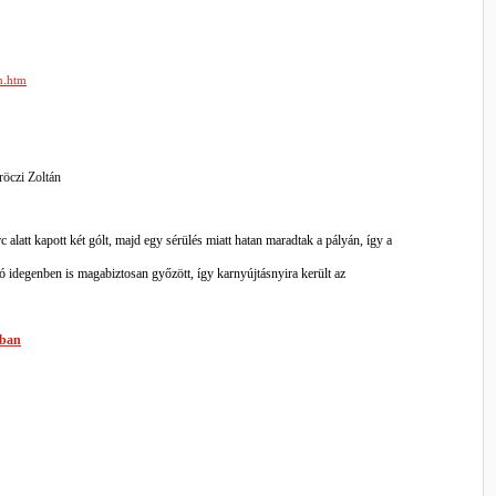
n.htm
röczi Zoltán
alatt kapott két gólt, majd egy sérülés miatt hatan maradtak a pályán, így a
zó idegenben is magabiztosan győzött, így karnyújtásnyira került az
mban