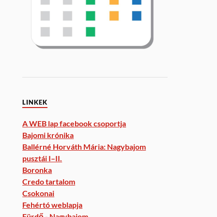
LINKEK
A WEB lap facebook csoportja
Bajomi krónika
Ballérné Horváth Mária: Nagybajom
pusztái I–II.
Boronka
Credo tartalom
Csokonai
Fehértó weblapja
Fürdő - Nagybajom