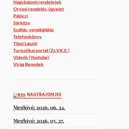
Nagybajomi rendeletek
Orvosi rendelés, ügyelet
Pálóczi
Sárközy
Szállás, vendéglátás
Telefonkönyv
Tibol László
Turisztikai portál (Zs.V.K.E.)
Videók (Youtube)
Virág Benedek
NAGYBAJOM.HU
Meghívó: 2026. 06. 24.
Meghívó: 2026. 05. 27.