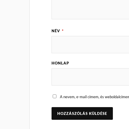
NÉV
*
HONLAP
A nevem, e-mail címem, és weboldalcíme