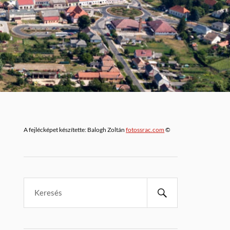
A fejlécképet készítette: Balogh Zoltán
fotossrac.com
©