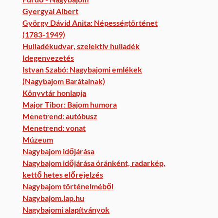
Gyergyai Albert
György Dávid Anita: Népességtörténet
(1783-1949)
Hulladékudvar, szelektív hulladék
Idegenvezetés
Istvan Szabó: Nagybajomi emlékek
(Nagybajom Barátainak)
Könyvtár honlapja
Major Tibor: Bajom humora
Menetrend: autóbusz
Menetrend: vonat
Múzeum
Nagybajom időjárása
Nagybajom időjárása óránként, radarkép,
kettő hetes előrejelzés
Nagybajom történelméből
Nagybajom.lap.hu
Nagybajomi alapítványok