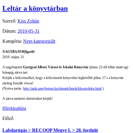
Leltár a könyvtárban
Szerző:
Kiss Zoltán
Dátum:
2010-05-31
Kategória:
Nem kategorizált
NAGYBAJOMfigyelő:
2010. május 31.
A nagybajomi
Gyergyai Albert Városi és Iskolai Könyvtár
június 22-től leltár miatt egy
hónapig zárva tart.
Kérjük a kölcsönzőket, hogy a kölcsönzött könyveket legkésőbb július 17-i a könyvtár
zárásig hozzák vissza!
(Nyitva tartás:
http://amk.nagybajom.hu/elemek/lapok/kkozerdeku.html
)
A zárva tartásért elnézésüket kérjük!
Hírek
kultúra
Előző
Labdarúgás > RECOOP Megye I. > 28. forduló