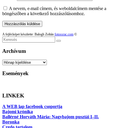
A nevem, e-mail címem, és weboldalcímem mentése a
böngészőben a következő hozzászólásomhoz.
A fejlécképet készítette: Balogh Zoltán
fotossrac.com
©
Keresés
Archívum
Archívum
Események
LINKEK
A WEB lap facebook csoportja
Bajomi krónika
Ballérné Horváth Mária: Nagybajom pusztái I–II.
Boronka
Credo tartalom