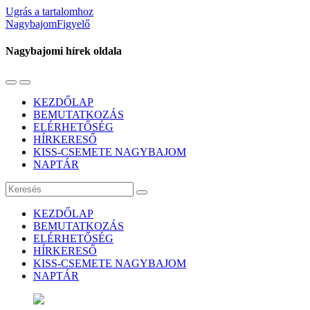
Ugrás a tartalomhoz
NagybajomFigyelő
Nagybajomi hírek oldala
Váltás
Használja
a
a
KEZDŐLAP
mobil
keresés
BEMUTATKOZÁS
menüre
mezőt
ELÉRHETŐSÉG
HÍRKERESŐ
KISS-CSEMETE NAGYBAJOM
NAPTÁR
Keresés
KEZDŐLAP
BEMUTATKOZÁS
ELÉRHETŐSÉG
HÍRKERESŐ
KISS-CSEMETE NAGYBAJOM
NAPTÁR