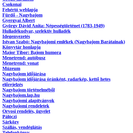
Csokonai
Fehértó weblapja
Fürdő - Nagybajom
Gyergyai Albert
György Dávid Anita: Népességtörténet (1783-1949)
Hulladékudvar, szelektív hulladék
Idegenvezetés
Istvan Szabó: Nagybajomi emlékek (Nagybajom Barátainak)
Könyvtár honlapja
Major Tibor: Bajom humora
Menetrend: autóbusz
Menetrend: vonat
Múzeum
Nagybajom időjárása
Nagybajom időjárása óránként, radarkép, kettő hetes
előrejelzés
Nagybajom történelméből
Nagybajom.lap.hu
Nagybajomi alapítványok
Nagybajomi rendeletek
Orvosi rendelés, ügyelet
Pálóczi
Sárközy
Szállás, vendéglátás
Telefonkönyv