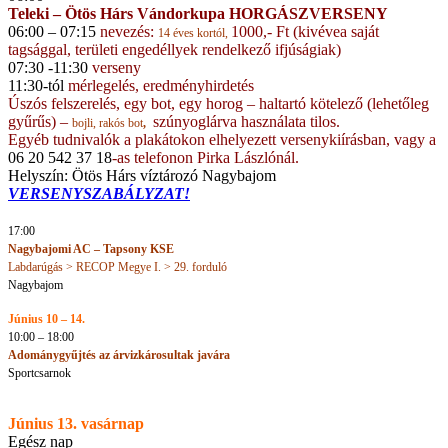
Teleki – Ötös Hárs Vándorkupa HORGÁSZVERSENY
06:00 – 07:15
nevezés:
1000,- Ft (kivévea saját
14 éves kortól,
tagsággal, területi engedéllyek rendelkező ifjúságiak)
07:30 -11:30
verseny
11:30-tól
mérlegelés, eredményhirdetés
Úszós felszerelés, egy bot, egy horog – haltartó kötelező (lehetőleg
gyűrűs) –
szúnyoglárva használata tilos.
bojli, rakós bot
,
Egyéb tudnivalók a plakátokon elhelyezett versenykiírásban, vagy a
06 20 542 37 18
-as telefonon Pirka Lászlónál.
Helyszín: Ötös Hárs víztározó Nagybajom
VERSENYSZABÁLYZAT!
17:00
Nagybajomi AC – Tapsony KSE
Labdarúgás > RECOP Megye I. > 29. forduló
Nagybajom
Június 10 – 14.
10:00 – 18:00
Adománygyűjtés az árvizkárosultak javára
Sportcsarnok
Június 13. vasárnap
Egész nap