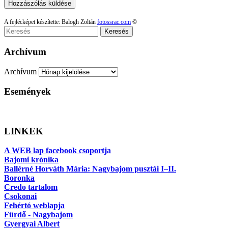
A fejlécképet készítette: Balogh Zoltán
fotossrac.com
©
Keresés
Archívum
Archívum
Események
LINKEK
A WEB lap facebook csoportja
Bajomi krónika
Ballérné Horváth Mária: Nagybajom pusztái I–II.
Boronka
Credo tartalom
Csokonai
Fehértó weblapja
Fürdő - Nagybajom
Gyergyai Albert