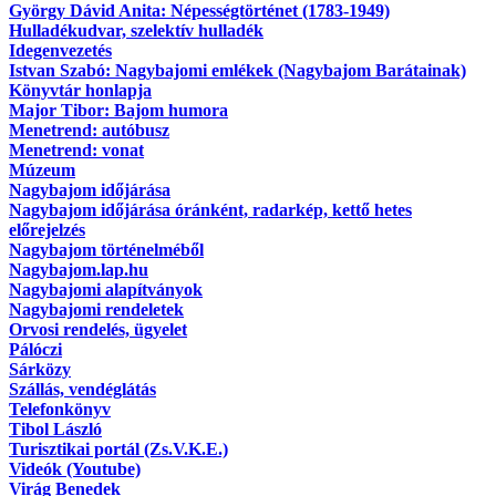
György Dávid Anita: Népességtörténet (1783-1949)
Hulladékudvar, szelektív hulladék
Idegenvezetés
Istvan Szabó: Nagybajomi emlékek (Nagybajom Barátainak)
Könyvtár honlapja
Major Tibor: Bajom humora
Menetrend: autóbusz
Menetrend: vonat
Múzeum
Nagybajom időjárása
Nagybajom időjárása óránként, radarkép, kettő hetes
előrejelzés
Nagybajom történelméből
Nagybajom.lap.hu
Nagybajomi alapítványok
Nagybajomi rendeletek
Orvosi rendelés, ügyelet
Pálóczi
Sárközy
Szállás, vendéglátás
Telefonkönyv
Tibol László
Turisztikai portál (Zs.V.K.E.)
Videók (Youtube)
Virág Benedek