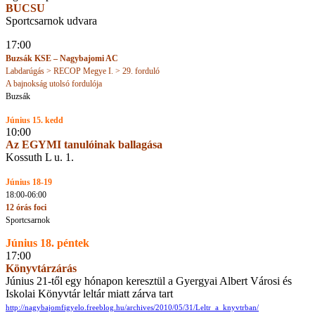
BUCSU
Sportcsarnok udvara
17:00
Buzsák KSE – Nagybajomi AC
Labdarúgás > RECOP Megye I. > 29. forduló
A bajnokság utolsó fordulója
Buzsák
Június 15. kedd
10:00
Az EGYMI tanulóinak ballagása
Kossuth L u. 1.
Június 18-19
18:00-06:00
12 órás foci
Sportcsarnok
Június 18. péntek
17:00
Könyvtárzárás
Június 21-től egy hónapon keresztül a Gyergyai Albert Városi és
Iskolai Könyvtár leltár miatt zárva tart
http://nagybajomfigyelo.freeblog.hu/archives/2010/05/31/Leltr_a_knyvtrban/