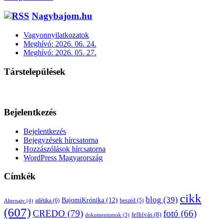
Nagybajom.hu
Vagyonnyilatkozatok
Meghívó: 2026. 06. 24.
Meghívó: 2026. 05. 27.
Társtelepülések
Bejelentkezés
Bejelentkezés
Bejegyzések hírcsatorna
Hozzászólások hírcsatorna
WordPress Magyarország
Címkék
cikk
blog
(39)
BajomiKrónika
(12)
atlétika
(6)
beszéd
(5)
Alternaiv
(4)
(607)
CREDO
(79)
fotó
(66)
felhívás
(8)
dokumentumok
(3)