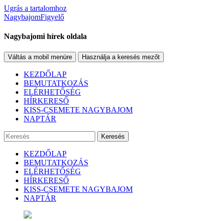
Ugrás a tartalomhoz
NagybajomFigyelő
Nagybajomi hírek oldala
Váltás a mobil menüre
Használja a keresés mezőt
KEZDŐLAP
BEMUTATKOZÁS
ELÉRHETŐSÉG
HÍRKERESŐ
KISS-CSEMETE NAGYBAJOM
NAPTÁR
Keresés
KEZDŐLAP
BEMUTATKOZÁS
ELÉRHETŐSÉG
HÍRKERESŐ
KISS-CSEMETE NAGYBAJOM
NAPTÁR