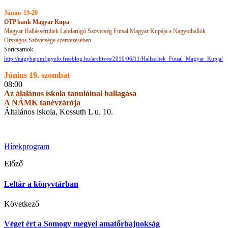
Június 19-20
OTP bank Magyar Kupa
Magyar Hallássérültek Labdarúgó Szövetség Futsal Magyar Kupája a Nagyothallók
Országos Szövetsége szervezésében
Sortcsarnok
http://nagybajomfigyelo.freeblog.hu/archives/2010/06/11/Hallssrltek_Futsal_Magyar_Kupja/
Június 19. szombat
08:00
Az álalános iskola tanulóinal ballagása
A NÁMK tanévzárója
Általános iskola, Kossuth L u. 10.
Hírek
program
Előző
Leltár a könyvtárban
Következő
Véget ért a Somogy megyei amatőrbajnokság