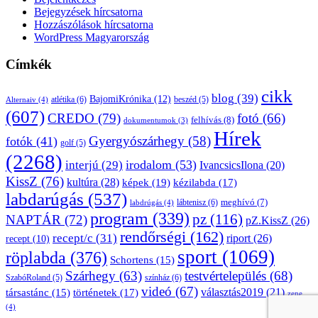
Bejegyzések hírcsatorna
Hozzászólások hírcsatorna
WordPress Magyarország
Címkék
cikk
blog
(39)
BajomiKrónika
(12)
atlétika
(6)
beszéd
(5)
Alternaiv
(4)
(607)
CREDO
(79)
fotó
(66)
felhívás
(8)
dokumentumok
(3)
Hírek
Gyergyószárhegy
(58)
fotók
(41)
golf
(5)
(2268)
irodalom
(53)
interjú
(29)
IvancsicsIlona
(20)
KissZ
(76)
kultúra
(28)
képek
(19)
kézilabda
(17)
labdarúgás
(537)
lábtenisz
(6)
meghívó
(7)
labdrúgás
(4)
program
(339)
pz
(116)
NAPTÁR
(72)
pZ.KissZ
(26)
rendőrségi
(162)
recept/c
(31)
riport
(26)
recept
(10)
sport
(1069)
röplabda
(376)
Schortens
(15)
Szárhegy
(63)
testvértelepülés
(68)
SzabóRoland
(5)
színház
(6)
videó
(67)
választás2019
(21)
társastánc
(15)
történetek
(17)
zene
(4)