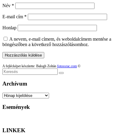
Név
*
E-mail cím
*
Honlap
A nevem, e-mail címem, és weboldalcímem mentése a
böngészőben a következő hozzászólásomhoz.
A fejlécképet készítette: Balogh Zoltán
fotossrac.com
©
Keresés
Archívum
Archívum
Események
LINKEK