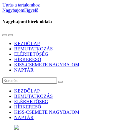
Ugrás a tartalomhoz
NagybajomFigyelő
Nagybajomi hírek oldala
Váltás
Használja
a
a
KEZDŐLAP
mobil
keresés
BEMUTATKOZÁS
menüre
mezőt
ELÉRHETŐSÉG
HÍRKERESŐ
KISS-CSEMETE NAGYBAJOM
NAPTÁR
Keresés
KEZDŐLAP
BEMUTATKOZÁS
ELÉRHETŐSÉG
HÍRKERESŐ
KISS-CSEMETE NAGYBAJOM
NAPTÁR