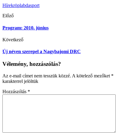
Hírek
röplabda
sport
Előző
Program: 2010. június
Következő
Új néven szerepel a Nagybajomi DRC
Vélemény, hozzászólás?
Az e-mail címet nem tesszük közzé.
A kötelező mezőket
*
karakterrel jelöltük
Hozzászólás
*