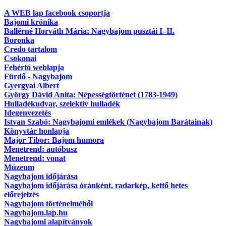
A WEB lap facebook csoportja
Bajomi krónika
Ballérné Horváth Mária: Nagybajom pusztái I–II.
Boronka
Credo tartalom
Csokonai
Fehértó weblapja
Fürdő - Nagybajom
Gyergyai Albert
György Dávid Anita: Népességtörténet (1783-1949)
Hulladékudvar, szelektív hulladék
Idegenvezetés
Istvan Szabó: Nagybajomi emlékek (Nagybajom Barátainak)
Könyvtár honlapja
Major Tibor: Bajom humora
Menetrend: autóbusz
Menetrend: vonat
Múzeum
Nagybajom időjárása
Nagybajom időjárása óránként, radarkép, kettő hetes
előrejelzés
Nagybajom történelméből
Nagybajom.lap.hu
Nagybajomi alapítványok