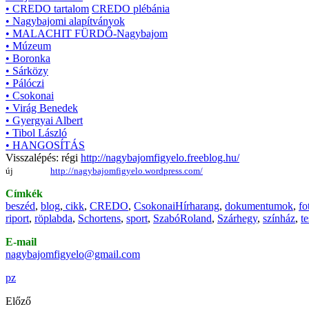
• CREDO tartalom
CREDO plébánia
• Nagybajomi alapítványok
• MALACHIT FÜRDŐ-Nagybajom
• Múzeum
• Boronka
• Sárközy
• Pálóczi
• Csokonai
• Virág Benedek
• Gyergyai Albert
• Tibol László
• HANGOSÍTÁS
Visszalépés: régi
http://nagybajomfigyelo.freeblog.hu/
új
http://nagybajomfigyelo.wordpress.com/
Címkék
beszéd
,
blog
,
cikk
,
CREDO
,
CsokonaiHírharang
,
dokumentumok
,
fo
riport
,
röplabda
,
Schortens
,
sport
,
SzabóRoland
,
Szárhegy
,
színház
,
te
E-mail
nagybajomfigyelo@gmail.com
pz
Előző