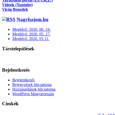
Turisztikai portál (Zs.V.K.E.)
Videók (Youtube)
Virág Benedek
Nagybajom.hu
Meghívó: 2026. 06. 24.
Meghívó: 2026. 05. 27.
Meghívó: 2026. 03 11.
Társtelepülések
Bejelentkezés
Bejelentkezés
Bejegyzések hírcsatorna
Hozzászólások hírcsatorna
WordPress Magyarország
Címkék