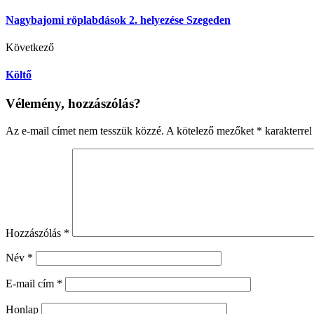
Nagybajomi röplabdások 2. helyezése Szegeden
Következő
Költő
Vélemény, hozzászólás?
Az e-mail címet nem tesszük közzé.
A kötelező mezőket
*
karakterrel 
Hozzászólás
*
Név
*
E-mail cím
*
Honlap