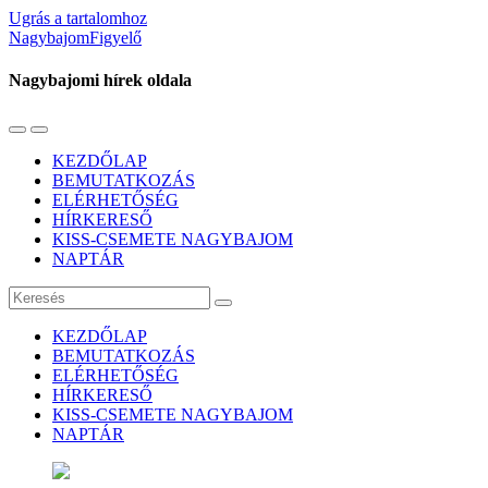
Ugrás a tartalomhoz
NagybajomFigyelő
Nagybajomi hírek oldala
Váltás
Használja
a
a
KEZDŐLAP
mobil
keresés
BEMUTATKOZÁS
menüre
mezőt
ELÉRHETŐSÉG
HÍRKERESŐ
KISS-CSEMETE NAGYBAJOM
NAPTÁR
Keresés
KEZDŐLAP
BEMUTATKOZÁS
ELÉRHETŐSÉG
HÍRKERESŐ
KISS-CSEMETE NAGYBAJOM
NAPTÁR