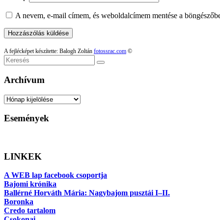
A nevem, e-mail címem, és weboldalcímem mentése a böngészőb
A fejlécképet készítette: Balogh Zoltán
fotossrac.com
©
Keresés
Archívum
Archívum
Események
LINKEK
A WEB lap facebook csoportja
Bajomi krónika
Ballérné Horváth Mária: Nagybajom pusztái I–II.
Boronka
Credo tartalom
Csokonai