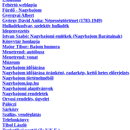
Fehértó weblapja
Fürdő - Nagybajom
Gyergyai Albert
György Dávid Anita: Népességtörténet (1783-1949)
Hulladékudvar, szelektív hulladék
Idegenvezetés
Istvan Szabó: Nagybajomi emlékek (Nagybajom Barátainak)
Könyvtár honlapja
Major Tibor: Bajom humora
Menetrend: autóbusz
Menetrend: vonat
Múzeum
Nagybajom időjárása
Nagybajom időjárása óránként, radarkép, kettő hetes előrejelzés
Nagybajom történelméből
Nagybajom.lap.hu
Nagybajomi alapítványok
Nagybajomi rendeletek
Orvosi rendelés, ügyelet
Pálóczi
Sárközy
Szállás, vendéglátás
Telefonkönyv
Tibol László