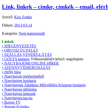
Link, linkek – címke, címkék – email, elér
Szerző:
Kiss Zoltán
Dátum:
2013-03-14
Kategória:
Nem kategorizált
Linkek
• IDEGENVEZETÉS
• ORVOSI ÜGYELET
• SZÁLLÁS,VENDÉGLÁTÁS
• GÓLYA kamera
. Felhasználónév/jelszó: nagybajom
• NAGYBAJOMI ONLINE HÍREK
• SZENNYVÍZBERUHÁZÁS
• iWiW blog
• Nagybajom történelméből
• Nagybajom honlapja
• Nagybajomi Általános Művelődési Központ honlapja
• Nagybajom időjárása
• Nagybajom.linkpark
• Nagybajom.lap.hu
• Bajom TV
• Bajomi Krónika