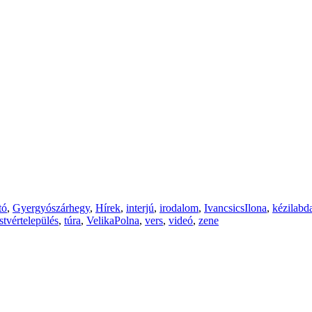
tó
,
Gyergyószárhegy
,
Hírek
,
interjú
,
irodalom
,
IvancsicsIlona
,
kézilabd
stvértelepülés
,
túra
,
VelikaPolna
,
vers
,
videó
,
zene