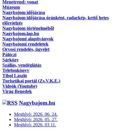
Menetrend: vonat
Múzeum
Nagybajom időjárása
Nagybajom időjárása óránként, radarkép, kettő hetes
előrejelzés
Nagybajom történelméből
Nagybajom.lap.hu
Nagybajomi alapítványok
Nagybajomi rendeletek
Orvosi rendelés, ügyelet
Pálóczi
Sárközy
Szállás, vendéglátás
Telefonkönyv
Tibol László
Turisztikai portál (Zs.V.K.E.)
Videók (Youtube)
Virág Benedek
Nagybajom.hu
Meghívó: 2026. 06. 24.
Meghívó: 2026. 05. 27.
Meghívó: 2026. 03 11.