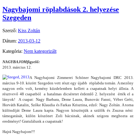
Nagybajomi röplabdások 2. helyezése
Szegeden
Szerző:
Kiss Zoltán
Dátum:
2013-03-12
Kategória:
Nem kategorizált
NAGYBAJOMfigyelő:
2013. március 12.
A Nagybajomi Zimmerei Schöner Nagybajomi DRC 2013.
március 9-10. között Szegeden vett részt egy újabb röplabda tornán. A mezőny
nagyon erős volt, kemény küzdelemben kellett a csapatnak helyt állnia. A
résztvevő 48 csapatból a hatalmas dicséretet érdemlő 2. helyezést érték el a
lányok! A csapat: Nagy Barbara, Deme Laura, Bunovác Fanni, Véber Gréti,
Horváth Katalin, Szőke Klaudia és Farkas Krisztina, edző: Nagy Zoltán. A torna
különdíját Deme Laura kapta. Nagyon köszönjük a szülők és Zsuzsa néni
támogatását, külön köszönet Zoli bácsinak, akinek szigora meghozta az
eredményt! Gratulálunk a csapatnak!
Hajrá Nagybajom!!!