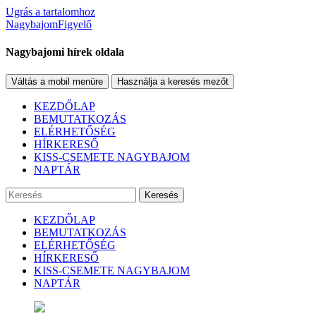
Ugrás a tartalomhoz
NagybajomFigyelő
Nagybajomi hírek oldala
Váltás a mobil menüre
Használja a keresés mezőt
KEZDŐLAP
BEMUTATKOZÁS
ELÉRHETŐSÉG
HÍRKERESŐ
KISS-CSEMETE NAGYBAJOM
NAPTÁR
Keresés
KEZDŐLAP
BEMUTATKOZÁS
ELÉRHETŐSÉG
HÍRKERESŐ
KISS-CSEMETE NAGYBAJOM
NAPTÁR