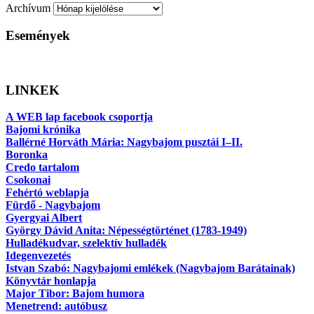
Archívum
Események
LINKEK
A WEB lap facebook csoportja
Bajomi krónika
Ballérné Horváth Mária: Nagybajom pusztái I–II.
Boronka
Credo tartalom
Csokonai
Fehértó weblapja
Fürdő - Nagybajom
Gyergyai Albert
György Dávid Anita: Népességtörténet (1783-1949)
Hulladékudvar, szelektív hulladék
Idegenvezetés
Istvan Szabó: Nagybajomi emlékek (Nagybajom Barátainak)
Könyvtár honlapja
Major Tibor: Bajom humora
Menetrend: autóbusz