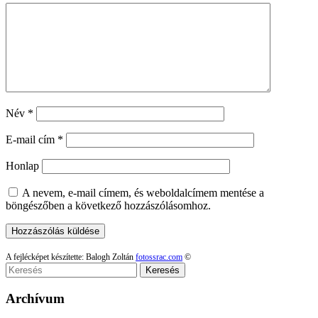
Név
*
E-mail cím
*
Honlap
A nevem, e-mail címem, és weboldalcímem mentése a
böngészőben a következő hozzászólásomhoz.
A fejlécképet készítette: Balogh Zoltán
fotossrac.com
©
Keresés
Archívum