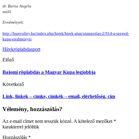
dr. Barna Angéla
szülő
Eredmények:
http://hunvolley.hu/index.php/hirek/hirek-alap/utanpotlas-2/914-a-szeged-
kupa-eredmenyei
Hírek
röplabda
sport
Előző
Bajomi röplabdás a Magyar Kupa legjobbja
Következő
Link, linkek – címke, címkék – email, elérhetőség, cím
Vélemény, hozzászólás?
Az e-mail címet nem tesszük közzé.
A kötelező mezőket
*
karakterrel jelöltük
Hozzászólás
*