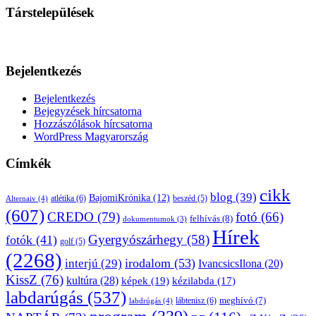
Társtelepülések
Bejelentkezés
Bejelentkezés
Bejegyzések hírcsatorna
Hozzászólások hírcsatorna
WordPress Magyarország
Címkék
cikk
blog
(39)
BajomiKrónika
(12)
atlétika
(6)
beszéd
(5)
Alternaiv
(4)
(607)
CREDO
(79)
fotó
(66)
felhívás
(8)
dokumentumok
(3)
Hírek
Gyergyószárhegy
(58)
fotók
(41)
golf
(5)
(2268)
irodalom
(53)
interjú
(29)
IvancsicsIlona
(20)
KissZ
(76)
kultúra
(28)
képek
(19)
kézilabda
(17)
labdarúgás
(537)
lábtenisz
(6)
meghívó
(7)
labdrúgás
(4)