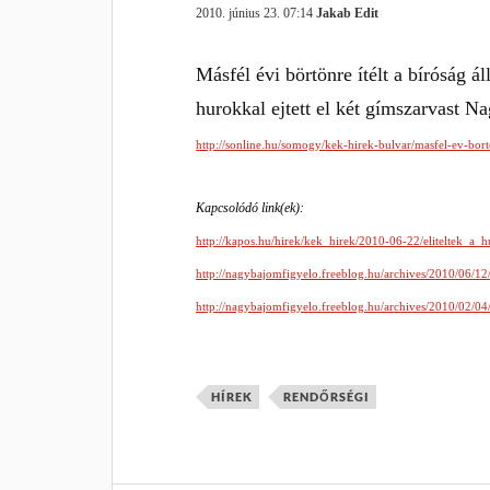
2010. június 23. 07:14
Jakab Edit
Másfél évi börtönre ítélt a bíróság á
hurokkal ejtett el két gímszarvast
http://sonline.hu/somogy/kek-hirek-bulvar/masfel-ev-bor
Kapcsolódó link(ek):
http://kapos.hu/hirek/kek_hirek/2010-06-22/eliteltek_a_
http://nagybajomfigyelo.freeblog.hu/archives/2010/06/1
http://nagybajomfigyelo.freeblog.hu/archives/2010/02/
HÍREK
RENDŐRSÉGI