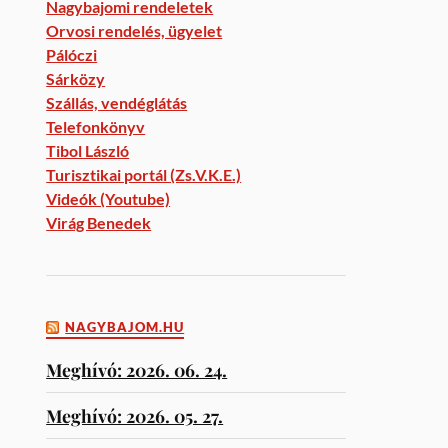
Nagybajomi rendeletek
Orvosi rendelés, ügyelet
Pálóczi
Sárközy
Szállás, vendéglátás
Telefonkönyv
Tibol László
Turisztikai portál (Zs.V.K.E.)
Videók (Youtube)
Virág Benedek
NAGYBAJOM.HU
Meghívó: 2026. 06. 24.
Meghívó: 2026. 05. 27.