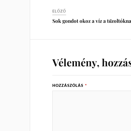
ELŐZŐ
Sok gondot okoz a víz a tűzoltókn
Vélemény, hozzá
HOZZÁSZÓLÁS
*