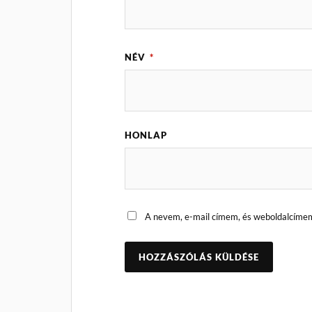
NÉV
*
HONLAP
A nevem, e-mail címem, és weboldalcíme