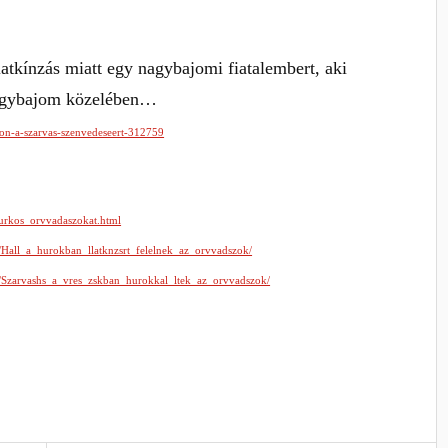
llatkínzás miatt egy nagybajomi fiatalembert, aki
 Nagybajom közelében…
ton-a-szarvas-szenvedeseert-312759
hurkos_orvvadaszokat.html
2/Hall_a_hurokban_llatknzsrt_felelnek_az_orvvadszok/
04/Szarvashs_a_vres_zskban_hurokkal_ltek_az_orvvadszok/