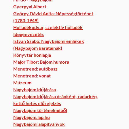
Gyergyai Albert
György Dávid Anita: Népességtörténet
(1783-1949)
Hulladékudvar, szelektív hulladék
Idegenvezetés
Istvan Szabó: Nagybajomi emlékek
(Nagybajom Barátainak)
Könyvtár honlapja
Major Tibor: Bajom humora
Menetrend: autóbusz
Menetrend: vonat
Múzeum
Nagybajom időjárása
Nagybajom időjárása óránként, radarkép,
kettő hetes előrejelzés
Nagybajom történelméből
Nagybajom.lap.hu
Nagybajomi alapítványok