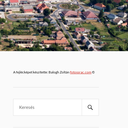
A fejlécképet készítette: Balogh Zoltán
fotossrac.com
©