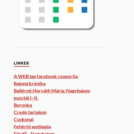
LINKEK
A WEB lap facebook csoportja
Bajomi krónika
Ballérné Horváth Mária: Nagybajom
pusztái I–II.
Boronka
Credo tartalom
Csokonai
Fehértó weblapja
Fürdő - Nagybajom