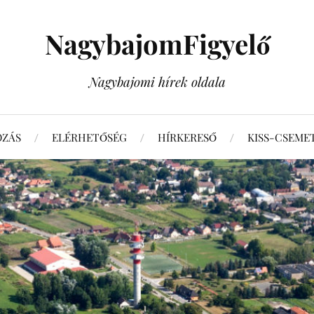
NagybajomFigyelő
Nagybajomi hírek oldala
OZÁS
ELÉRHETŐSÉG
HÍRKERESŐ
KISS-CSEME