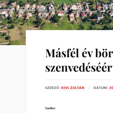
Másfél év bör
szenvedéséér
SZERZŐ:
KISS ZOLTÁN
DÁTUM:
2
Sonline: