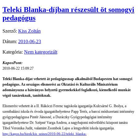
Teleki Blanka-díjban részesült öt somogyi
pedagógus
Szerző:
Kiss Zoltán
Dátum:
2010-06-23
Kategória:
Nem kategorizált
KaposPont:
2010-06-22 15:09:27
Teleki Blanka-díjat vehetett át pedagógusnap alkalmából Budapesten hat somogyi
pedagógus. Az országos elismerést az Oktatási és Kulturális Minisztérium
adományozza a hátrányos helyzetű gyermekekkel foglalkozó, kiemelkedő munkát
végző tanároknak, tanítóknak.
Elismerést vehetett át a II. Rákóczi Ferenc tagiskola igazgatója Kulcsárné G. Ibolya, a
szentbalázsi iskola és óvoda igazgatóhelyettese Papp Teréz, a barcsi módszertani intézmény
gyógypedagógusa Pintér Jánosné, a Duráczky Gyógypedagógiai intézmény
igazgatóhelyettese Dr. Szépné Varga Andrea, a nagybajomi művelődési központ tanára
Tibol Veronika Judit, valamint Zsombok Lajos a lengyeltóti iskola igazgatója.
http://kapos.hu/hirek/kis_szines/2010-06-22/teleki_blanka-