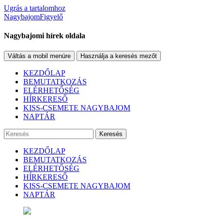
Ugrás a tartalomhoz
NagybajomFigyelő
Nagybajomi hírek oldala
Váltás a mobil menüre
Használja a keresés mezőt
KEZDŐLAP
BEMUTATKOZÁS
ELÉRHETŐSÉG
HÍRKERESŐ
KISS-CSEMETE NAGYBAJOM
NAPTÁR
Keresés
KEZDŐLAP
BEMUTATKOZÁS
ELÉRHETŐSÉG
HÍRKERESŐ
KISS-CSEMETE NAGYBAJOM
NAPTÁR