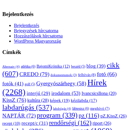
Bejelentkezés
Bejelentkezés
Bejegyzések hírcsatorna
Hozzászólások hírcsatorna
WordPress Magyarország
Címkék
cikk
blog
(39)
BajomiKrónika
(12)
atlétika
(6)
beszéd
(5)
Alternaiv
(4)
(607)
CREDO
(79)
fotó
(66)
felhívás
(8)
dokumentumok
(3)
Hírek
Gyergyószárhegy
(58)
fotók
(41)
golf
(5)
(2268)
irodalom
(53)
interjú
(29)
IvancsicsIlona
(20)
KissZ
(76)
kultúra
(28)
képek
(19)
kézilabda
(17)
labdarúgás
(537)
lábtenisz
(6)
meghívó
(7)
labdrúgás
(4)
program
(339)
pz
(116)
NAPTÁR
(72)
pZ.KissZ
(26)
rendőrségi
(162)
recept/c
(31)
riport
(26)
recept
(10)