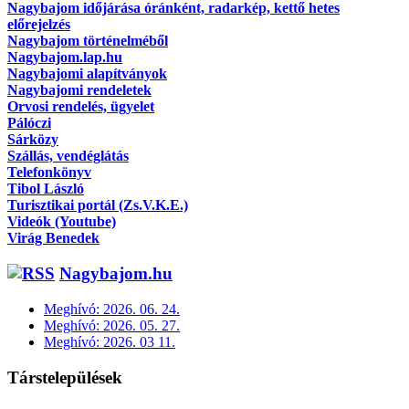
Nagybajom időjárása óránként, radarkép, kettő hetes
előrejelzés
Nagybajom történelméből
Nagybajom.lap.hu
Nagybajomi alapítványok
Nagybajomi rendeletek
Orvosi rendelés, ügyelet
Pálóczi
Sárközy
Szállás, vendéglátás
Telefonkönyv
Tibol László
Turisztikai portál (Zs.V.K.E.)
Videók (Youtube)
Virág Benedek
Nagybajom.hu
Meghívó: 2026. 06. 24.
Meghívó: 2026. 05. 27.
Meghívó: 2026. 03 11.
Társtelepülések