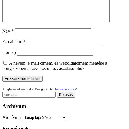
Név
*
E-mail cím
*
Honlap
A nevem, e-mail címem, és weboldalcímem mentése a
böngészőben a következő hozzászólásomhoz.
A fejlécképet készítette: Balogh Zoltán
fotossrac.com
©
Keresés
Archívum
Archívum
Események