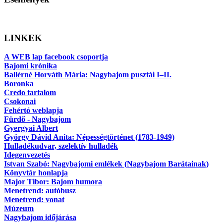
LINKEK
A WEB lap facebook csoportja
Bajomi krónika
Ballérné Horváth Mária: Nagybajom pusztái I–II.
Boronka
Credo tartalom
Csokonai
Fehértó weblapja
Fürdő - Nagybajom
Gyergyai Albert
György Dávid Anita: Népességtörténet (1783-1949)
Hulladékudvar, szelektív hulladék
Idegenvezetés
Istvan Szabó: Nagybajomi emlékek (Nagybajom Barátainak)
Könyvtár honlapja
Major Tibor: Bajom humora
Menetrend: autóbusz
Menetrend: vonat
Múzeum
Nagybajom időjárása