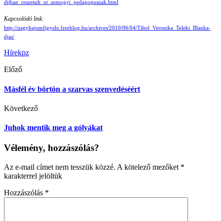
dijban_reszesult_ot_somogyi_pedagogusnak.html
Kapcsolódó link:
http://nagybajomfigyelo.freeblog.hu/archives/2010/06/04/Tibol_Veronika_Teleki_Blanka-
djas/
Hírek
pz
Előző
Másfél év börtön a szarvas szenvedéséért
Következő
Juhok mentik meg a gólyákat
Vélemény, hozzászólás?
Az e-mail címet nem tesszük közzé.
A kötelező mezőket
*
karakterrel jelöltük
Hozzászólás
*