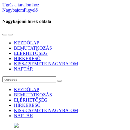
Ugrás a tartalomhoz
NagybajomFigyelő
Nagybajomi hírek oldala
Váltás
Használja
a
a
KEZDŐLAP
mobil
keresés
BEMUTATKOZÁS
menüre
mezőt
ELÉRHETŐSÉG
HÍRKERESŐ
KISS-CSEMETE NAGYBAJOM
NAPTÁR
Keresés
KEZDŐLAP
BEMUTATKOZÁS
ELÉRHETŐSÉG
HÍRKERESŐ
KISS-CSEMETE NAGYBAJOM
NAPTÁR