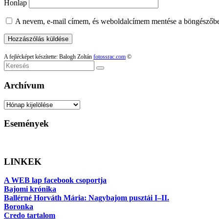
Honlap
A nevem, e-mail címem, és weboldalcímem mentése a böngészőb
A fejlécképet készítette: Balogh Zoltán
fotossrac.com
©
Keresés
Archívum
Archívum
Események
LINKEK
A WEB lap facebook csoportja
Bajomi krónika
Ballérné Horváth Mária: Nagybajom pusztái I–II.
Boronka
Credo tartalom