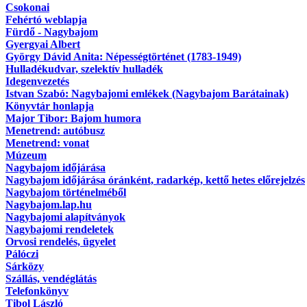
Csokonai
Fehértó weblapja
Fürdő - Nagybajom
Gyergyai Albert
György Dávid Anita: Népességtörténet (1783-1949)
Hulladékudvar, szelektív hulladék
Idegenvezetés
Istvan Szabó: Nagybajomi emlékek (Nagybajom Barátainak)
Könyvtár honlapja
Major Tibor: Bajom humora
Menetrend: autóbusz
Menetrend: vonat
Múzeum
Nagybajom időjárása
Nagybajom időjárása óránként, radarkép, kettő hetes előrejelzés
Nagybajom történelméből
Nagybajom.lap.hu
Nagybajomi alapítványok
Nagybajomi rendeletek
Orvosi rendelés, ügyelet
Pálóczi
Sárközy
Szállás, vendéglátás
Telefonkönyv
Tibol László