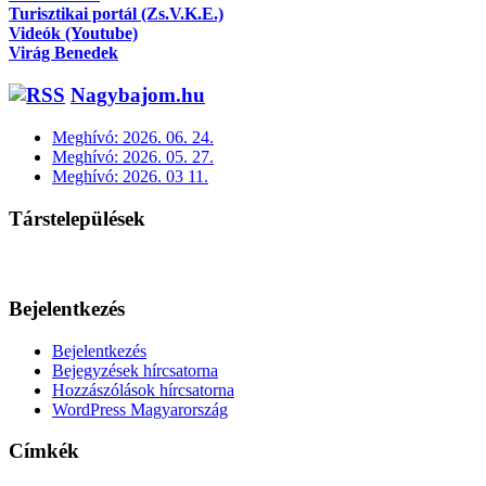
Turisztikai portál (Zs.V.K.E.)
Videók (Youtube)
Virág Benedek
Nagybajom.hu
Meghívó: 2026. 06. 24.
Meghívó: 2026. 05. 27.
Meghívó: 2026. 03 11.
Társtelepülések
Bejelentkezés
Bejelentkezés
Bejegyzések hírcsatorna
Hozzászólások hírcsatorna
WordPress Magyarország
Címkék