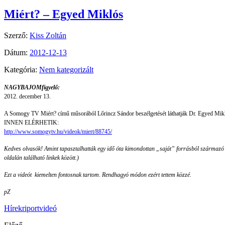
Miért? – Egyed Miklós
Szerző:
Kiss Zoltán
Dátum:
2012-12-13
Kategória:
Nem kategorizált
NAGYBAJOMfigyelő:
2012. december 13.
A Somogy TV Miért? című műsorából Lőrincz Sándor beszélgetését láthatják Dr. Egyed Mikl
INNEN ELÉRHETIK:
http://www.somogytv.hu/videok/miert/88745/
Kedves olvasók! Amint tapasztalhatták egy idő óta kimondottan „saját” forrásból származó 
oldalán található linkek között.)
Ezt a videót kiemelten fontosnak tartom. Rendhagyó módon ezért tettem közzé.
pZ
Hírek
riport
videó