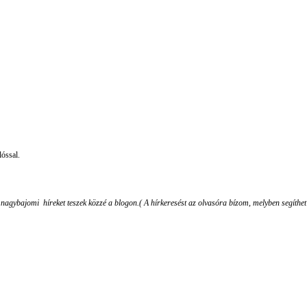
óssal.
nagybajomi híreket teszek közzé a blogon.( A hírkeresést az olvasóra bízom, melyben segíthe