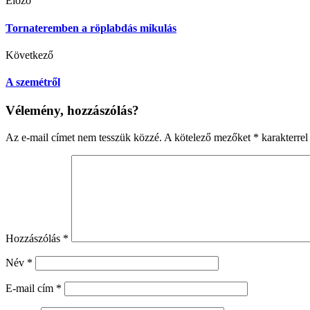
Előző
Tornateremben a röplabdás mikulás
Következő
A szemétről
Vélemény, hozzászólás?
Az e-mail címet nem tesszük közzé.
A kötelező mezőket
*
karakterrel 
Hozzászólás
*
Név
*
E-mail cím
*