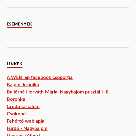
ESEMÉNYEK
LINKEK
A WEB lap facebook csoportja
Bajomi krónika
Ballérné Horváth Mária: Nagybajom pusztái I–II.
Boronka
Credo tartalom
Csokonai
Fehértó weblapja
Fürdő - Nagybajom
Gyergyai Albert