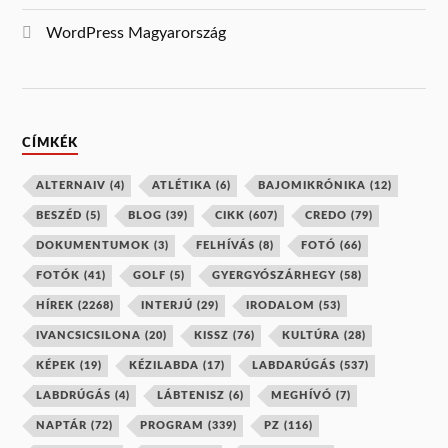
WordPress Magyarország
CÍMKÉK
ALTERNAIV
(4)
ATLÉTIKA
(6)
BAJOMIKRÓNIKA
(12)
BESZÉD
(5)
BLOG
(39)
CIKK
(607)
CREDO
(79)
DOKUMENTUMOK
(3)
FELHÍVÁS
(8)
FOTÓ
(66)
FOTÓK
(41)
GOLF
(5)
GYERGYÓSZÁRHEGY
(58)
HÍREK
(2268)
INTERJÚ
(29)
IRODALOM
(53)
IVANCSICSILONA
(20)
KISSZ
(76)
KULTÚRA
(28)
KÉPEK
(19)
KÉZILABDA
(17)
LABDARÚGÁS
(537)
LABDRÚGÁS
(4)
LÁBTENISZ
(6)
MEGHÍVÓ
(7)
NAPTÁR
(72)
PROGRAM
(339)
PZ
(116)