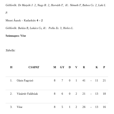
Góllövők: Dr Matyók J: 2, Nagy R: 2, Horváth F, ill.: Németh F, Babos Cs: 2, Laki L
P.
Mezei Ászok – Kadarkút
: 4 – 2
Góllövők: Balázs B, Lukács Cs, ill.: Polla Zs: 3, Holics L.
Szünnapos: Vése
Tabella:
H
CSAPAT
M
GY
D
V
R
K
P
1.
Oázis Fagyizó
8
7
0
1
41
–
11
21
2.
Vásártér Falábúak
8
6
0
2
21
–
13
18
3.
Vése
8
5
1
2
26
–
13
16