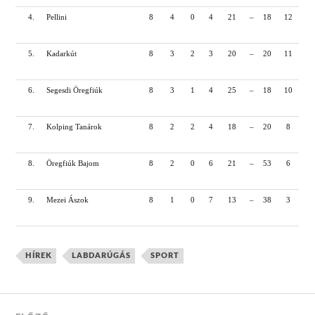
4.
Pellini
8
4
0
4
21
–
18
12
5.
Kadarkút
8
3
2
3
20
–
20
11
6.
Segesdi Öregfiúk
8
3
1
4
25
–
18
10
7.
Kolping Tanárok
8
2
2
4
18
–
20
8
8.
Öregfiúk Bajom
8
2
0
6
21
–
53
6
9.
Mezei Ászok
8
1
0
7
13
–
38
3
HÍREK
LABDARÚGÁS
SPORT