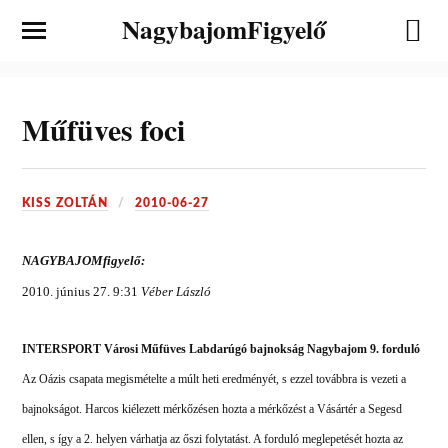
NagybajomFigyelő
Műfüves foci
KISS ZOLTÁN
2010-06-27
NAGYBAJOMfigyelő:
2010. június 27. 9:31
Véber László
INTERSPORT Városi Műfüves Labdarúgó bajnokság Nagybajom 9. forduló
Az Oázis csapata megismételte a múlt heti eredményét, s ezzel továbbra is vezeti a
bajnokságot. Harcos kiélezett mérkőzésen hozta a mérkőzést a Vásártér a Segesd
ellen, s így a 2. helyen várhatja az őszi folytatást. A forduló meglepetését hozta az