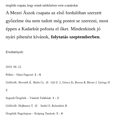
öregfiúk csapata, hogy remek mérkőzésen verte a tanárokat.
A Mezei Ászok csapata az első fordulóban szerzett
győzelme óta nem tudott még pontot se szerezni, most
éppen a Kadarkút pofozta el őket. Mindenkinek jó
nyári pihenést kívánok,
folytatás szeptemberben
.
Eredmények:
2010. 06. 22.
Pellini – Oázis Fagyizó:
2 – 6
Góllövők: Horváth Á, Bódis Cs, ill.: Gál Z: 2, Göncz Zs, Boross R, Récsei J, György D
Z.
Segesdi Öregfiúk – Vásártér Falábúak:
1 – 2
Góllövők: Hoffmann T, ill.: Szabó E, Kolumbán B.
Öregfiúk Nagybajom – Kolping Tanárok:
5 – 4