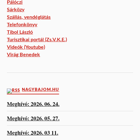
Pálóczi
Sárközy
Szállás, vendéglátás
Telefonkönyv
Tibol László
Turisztikai portál (Zs.V.K.E.)
Videók (Youtube)
Virág Benedek
NAGYBAJOM.HU
Meghívó: 2026. 06. 24.
Meghívó: 2026. 05. 27.
Meghívó: 2026. 03 11.