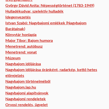
György Dávid Anita: Népességtörténet (1783-1949)
Hulladékudvar, szelektív hulladék
Idegenvezetés
Istvan Szabó: Nagybajomi emlékek (Nagybajom
Barátainak)
Könyvtár honlapja
Major Tibor: Bajom humora
Menetrend: autóbusz
Menetrend: vonat
Múzeum
Nagybajom időjárása
Nagybajom időjárása óránként, radarkép, kettő hetes
előrejelzés
Nagybajom történelméből
Nagybajom.lap.hu
Nagybajomi alapítványok
Nagybajomi rendeletek
Orvosi rendelés, ügyelet