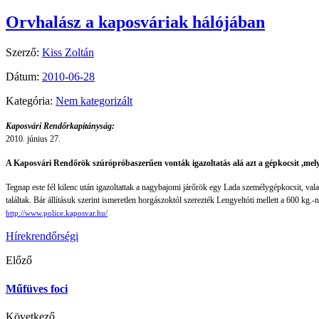
Orvhalász a kaposváriak hálójában
Szerző:
Kiss Zoltán
Dátum:
2010-06-28
Kategória:
Nem kategorizált
Kaposvári Rendőrkapitányság:
2010. június 27.
A Kaposvári Rendőrök szúrópróbaszerűen vonták igazoltatás alá azt a gépkocsit ,mely
Tegnap este fél kilenc után igazoltattak a nagybajomi járőrök egy Lada személygépkocsit, va
találtak. Bár állításuk szerint ismeretlen horgászoktól szerezték Lengyeltóti mellett a 600 kg.-ny
http://www.police.kaposvar.hu/
Hírek
rendőrségi
Előző
Műfüves foci
Következő