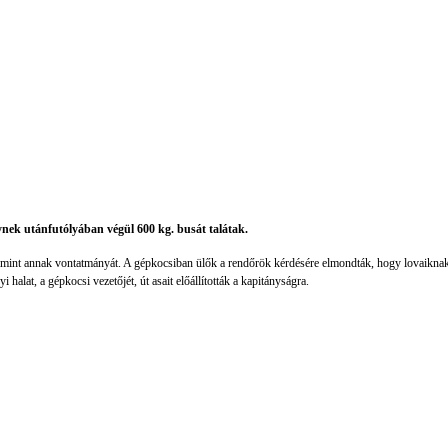
nek utánfutólyában végül 600 kg. busát talátak.
lamint annak vontatmányát. A gépkocsiban ülők a rendőrök kérdésére elmondták, hogy lovaiknak 
i halat, a gépkocsi vezetőjét, út asait előállították a kapitányságra.