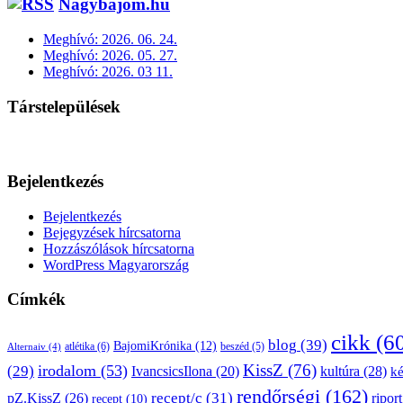
Nagybajom.hu
Meghívó: 2026. 06. 24.
Meghívó: 2026. 05. 27.
Meghívó: 2026. 03 11.
Társtelepülések
Bejelentkezés
Bejelentkezés
Bejegyzések hírcsatorna
Hozzászólások hírcsatorna
WordPress Magyarország
Címkék
cikk
(6
blog
(39)
BajomiKrónika
(12)
atlétika
(6)
beszéd
(5)
Alternaiv
(4)
KissZ
(76)
irodalom
(53)
(29)
kultúra
(28)
IvancsicsIlona
(20)
k
rendőrségi
(162)
pZ.KissZ
(26)
recept/c
(31)
riport
recept
(10)