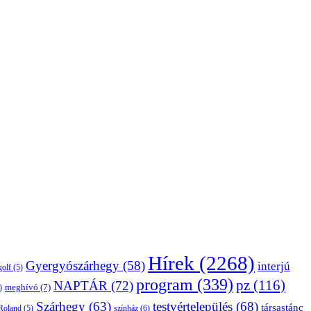
Hírek
(2268)
Gyergyószárhegy
(58)
interjú
golf
(5)
program
(339)
pz
(116)
NAPTÁR
(72)
)
meghívó
(7)
Szárhegy
(63)
testvértelepülés
(68)
társastánc
Roland
(5)
színház
(6)