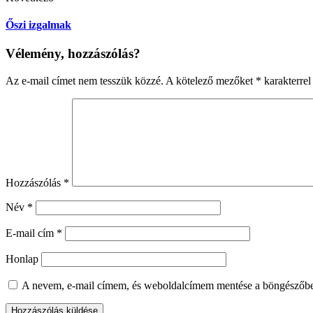
Őszi izgalmak
Vélemény, hozzászólás?
Az e-mail címet nem tesszük közzé.
A kötelező mezőket
*
karakterrel 
Hozzászólás
*
Név
*
E-mail cím
*
Honlap
A nevem, e-mail címem, és weboldalcímem mentése a böngészőb