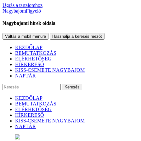
Ugrás a tartalomhoz
NagybajomFigyelő
Nagybajomi hírek oldala
Váltás a mobil menüre
Használja a keresés mezőt
KEZDŐLAP
BEMUTATKOZÁS
ELÉRHETŐSÉG
HÍRKERESŐ
KISS-CSEMETE NAGYBAJOM
NAPTÁR
Keresés
KEZDŐLAP
BEMUTATKOZÁS
ELÉRHETŐSÉG
HÍRKERESŐ
KISS-CSEMETE NAGYBAJOM
NAPTÁR