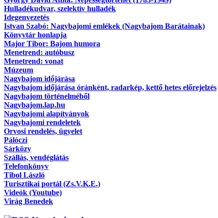
Hulladékudvar, szelektív hulladék
Idegenvezetés
Istvan Szabó: Nagybajomi emlékek (Nagybajom Barátainak)
Könyvtár honlapja
Major Tibor: Bajom humora
Menetrend: autóbusz
Menetrend: vonat
Múzeum
Nagybajom időjárása
Nagybajom időjárása óránként, radarkép, kettő hetes előrejelzés
Nagybajom történelméből
Nagybajom.lap.hu
Nagybajomi alapítványok
Nagybajomi rendeletek
Orvosi rendelés, ügyelet
Pálóczi
Sárközy
Szállás, vendéglátás
Telefonkönyv
Tibol László
Turisztikai portál (Zs.V.K.E.)
Videók (Youtube)
Virág Benedek