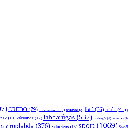
07)
CREDO
(79)
fotó
(66)
fotók
(41)
felhívás
(8)
dokumentumok
(3)
labdarúgás
(537)
épek
(19)
kézilabda
(17)
lábtenisz
(6
labdrúgás
(4)
sport
(1069)
röplabda
(376)
(26)
Schortens
(15)
Szabó