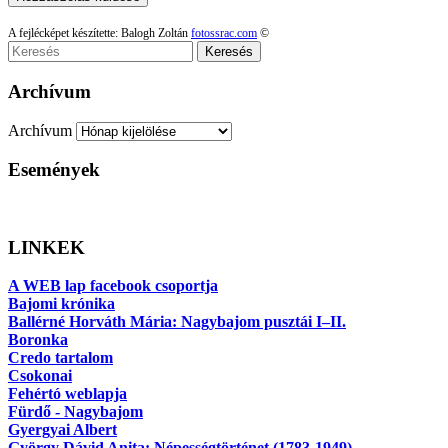
A fejlécképet készítette: Balogh Zoltán
fotossrac.com
©
Keresés
Archívum
Archívum
Események
LINKEK
A WEB lap facebook csoportja
Bajomi krónika
Ballérné Horváth Mária: Nagybajom pusztái I–II.
Boronka
Credo tartalom
Csokonai
Fehértó weblapja
Fürdő - Nagybajom
Gyergyai Albert
György Dávid Anita: Népességtörténet (1783-1949)