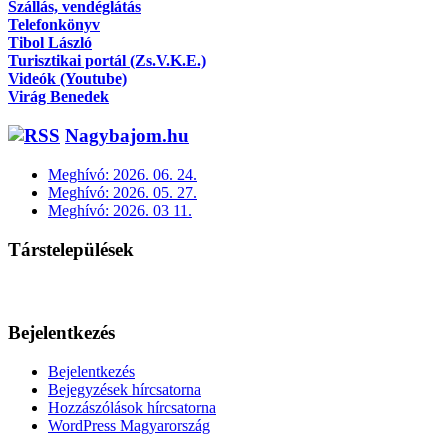
Szállás, vendéglátás
Telefonkönyv
Tibol László
Turisztikai portál (Zs.V.K.E.)
Videók (Youtube)
Virág Benedek
Nagybajom.hu
Meghívó: 2026. 06. 24.
Meghívó: 2026. 05. 27.
Meghívó: 2026. 03 11.
Társtelepülések
Bejelentkezés
Bejelentkezés
Bejegyzések hírcsatorna
Hozzászólások hírcsatorna
WordPress Magyarország