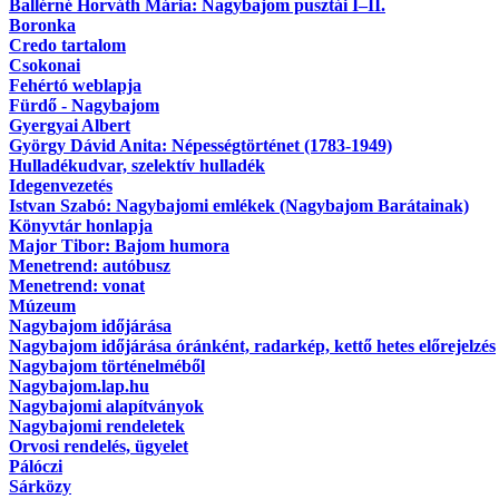
Ballérné Horváth Mária: Nagybajom pusztái I–II.
Boronka
Credo tartalom
Csokonai
Fehértó weblapja
Fürdő - Nagybajom
Gyergyai Albert
György Dávid Anita: Népességtörténet (1783-1949)
Hulladékudvar, szelektív hulladék
Idegenvezetés
Istvan Szabó: Nagybajomi emlékek (Nagybajom Barátainak)
Könyvtár honlapja
Major Tibor: Bajom humora
Menetrend: autóbusz
Menetrend: vonat
Múzeum
Nagybajom időjárása
Nagybajom időjárása óránként, radarkép, kettő hetes előrejelzés
Nagybajom történelméből
Nagybajom.lap.hu
Nagybajomi alapítványok
Nagybajomi rendeletek
Orvosi rendelés, ügyelet
Pálóczi
Sárközy