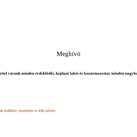
Meghívó
ettel várunk minden érdeklődőt, hajdani lakót és leszármazottat, minden nagyb
k emlékére, tiszteletére és lelki üdvére.