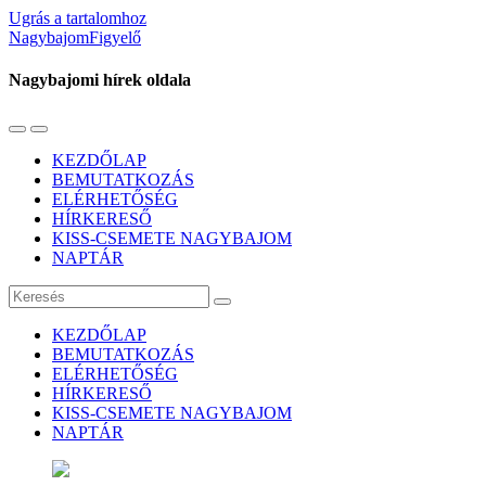
Ugrás a tartalomhoz
NagybajomFigyelő
Nagybajomi hírek oldala
Váltás
Használja
a
a
KEZDŐLAP
mobil
keresés
BEMUTATKOZÁS
menüre
mezőt
ELÉRHETŐSÉG
HÍRKERESŐ
KISS-CSEMETE NAGYBAJOM
NAPTÁR
Keresés
KEZDŐLAP
BEMUTATKOZÁS
ELÉRHETŐSÉG
HÍRKERESŐ
KISS-CSEMETE NAGYBAJOM
NAPTÁR