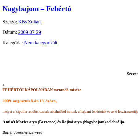
Nagybajom – Fehértó
Szerző:
Kiss Zoltán
Dátum:
2009-07-29
Kategória:
Nem kategorizált
Szeret
a
FEHÉRTÓI KÁPOLNÁBAN tartandó misére
2009. augusztus 8-án 13. órára,
melyet a kápolna rendbehozatala alkalmából tartunk a hajdani fehértóiak és az ő leszármazottjai
A misét Marics atya (Berzence) és Rajkai atya (Nagybajom) celebrálja.
Ballér Jánosné szervező