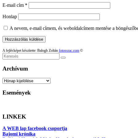
E-mail cím
*
Honlap
A nevem, e-mail címem, és weboldalcímem mentése a böngészőb
A fejlécképet készítette: Balogh Zoltán
fotossrac.com
©
Keresés
Archívum
Archívum
Események
LINKEK
A WEB lap facebook csoportja
Bajomi krónika