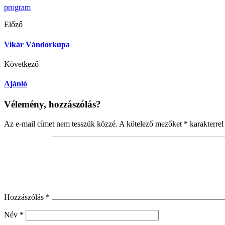
program
Előző
Vikár Vándorkupa
Következő
Ajánló
Vélemény, hozzászólás?
Az e-mail címet nem tesszük közzé.
A kötelező mezőket
*
karakterrel 
Hozzászólás
*
Név
*