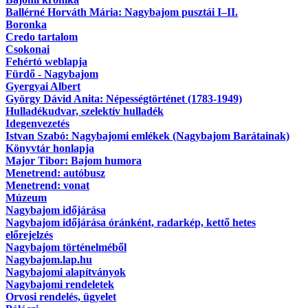
Ballérné Horváth Mária: Nagybajom pusztái I–II.
Boronka
Credo tartalom
Csokonai
Fehértó weblapja
Fürdő - Nagybajom
Gyergyai Albert
György Dávid Anita: Népességtörténet (1783-1949)
Hulladékudvar, szelektív hulladék
Idegenvezetés
Istvan Szabó: Nagybajomi emlékek (Nagybajom Barátainak)
Könyvtár honlapja
Major Tibor: Bajom humora
Menetrend: autóbusz
Menetrend: vonat
Múzeum
Nagybajom időjárása
Nagybajom időjárása óránként, radarkép, kettő hetes
előrejelzés
Nagybajom történelméből
Nagybajom.lap.hu
Nagybajomi alapítványok
Nagybajomi rendeletek
Orvosi rendelés, ügyelet