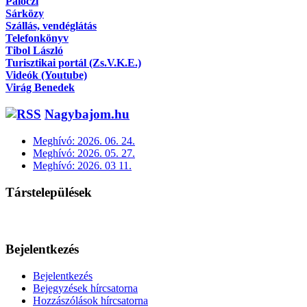
Pálóczi
Sárközy
Szállás, vendéglátás
Telefonkönyv
Tibol László
Turisztikai portál (Zs.V.K.E.)
Videók (Youtube)
Virág Benedek
Nagybajom.hu
Meghívó: 2026. 06. 24.
Meghívó: 2026. 05. 27.
Meghívó: 2026. 03 11.
Társtelepülések
Bejelentkezés
Bejelentkezés
Bejegyzések hírcsatorna
Hozzászólások hírcsatorna