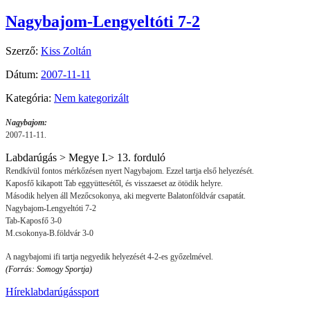
Nagybajom-Lengyeltóti 7-2
Szerző:
Kiss Zoltán
Dátum:
2007-11-11
Kategória:
Nem kategorizált
Nagybajom:
2007-11-11.
Labdarúgás > Megye I.> 13. forduló
Rendkívül fontos mérkőzésen nyert Nagybajom
. Ezzel tartja első helyezését.
Kaposfő kikapott Tab eggyüttesétől, és visszaeset az ötödik helyre.
Második helyen áll Mezőcsokonya, aki megverte Balatonföldvár csapatát.
Nagybajom-Lengyeltóti 7-2
Tab-Kaposfő 3-0
M.csokonya-B.földvár 3-0
A nagybajomi ifi tartja negyedik helyezését 4-2-es győzelmével.
(Forrás: Somogy Sportja)
Hírek
labdarúgás
sport