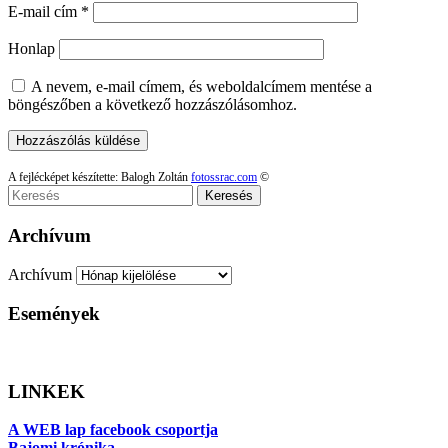
E-mail cím
*
Honlap
A nevem, e-mail címem, és weboldalcímem mentése a
böngészőben a következő hozzászólásomhoz.
A fejlécképet készítette: Balogh Zoltán
fotossrac.com
©
Keresés
Archívum
Archívum
Események
LINKEK
A WEB lap facebook csoportja
Bajomi krónika