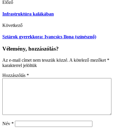
Előző
Infrastruktúra kalákában
Következő
Sztárok gyerekkora: Ivancsics Ilona (színésznő)
Vélemény, hozzászólás?
Az e-mail címet nem tesszük közzé.
A kötelező mezőket
*
karakterrel jelöltük
Hozzászólás
*
Név
*