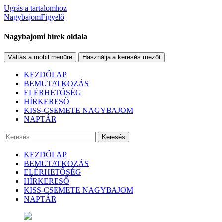
Ugrás a tartalomhoz
NagybajomFigyelő
Nagybajomi hírek oldala
Váltás a mobil menüre
Használja a keresés mezőt
KEZDŐLAP
BEMUTATKOZÁS
ELÉRHETŐSÉG
HÍRKERESŐ
KISS-CSEMETE NAGYBAJOM
NAPTÁR
Keresés
KEZDŐLAP
BEMUTATKOZÁS
ELÉRHETŐSÉG
HÍRKERESŐ
KISS-CSEMETE NAGYBAJOM
NAPTÁR